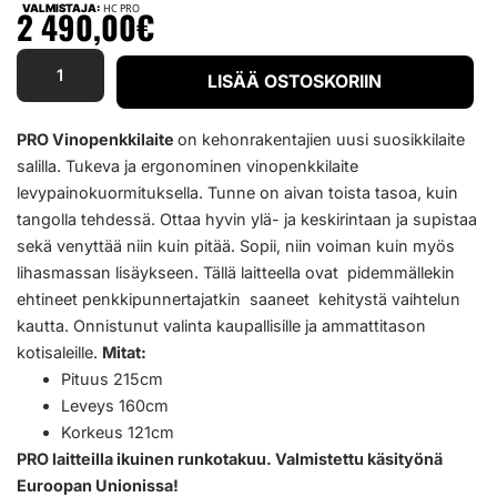
VALMISTAJA:
HC PRO
2 490,00
€
LISÄÄ OSTOSKORIIN
PRO Vinopenkkilaite
on kehonrakentajien uusi suosikkilaite
salilla. Tukeva ja ergonominen vinopenkkilaite
levypainokuormituksella. Tunne on aivan toista tasoa, kuin
tangolla tehdessä. Ottaa hyvin ylä- ja keskirintaan ja supistaa
sekä venyttää niin kuin pitää. Sopii, niin voiman kuin myös
lihasmassan lisäykseen. Tällä laitteella ovat pidemmällekin
ehtineet penkkipunnertajatkin saaneet kehitystä vaihtelun
kautta. Onnistunut valinta kaupallisille ja ammattitason
kotisaleille.
Mitat:
Pituus 215cm
Leveys 160cm
Korkeus 121cm
PRO laitteilla ikuinen runkotakuu. Valmistettu käsityönä
Euroopan Unionissa!