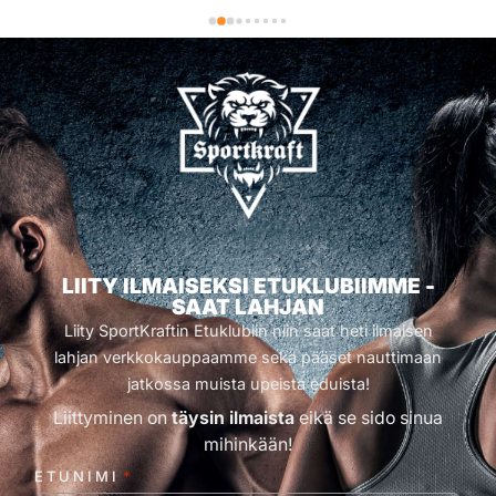
LIITY ILMAISEKSI ETUKLUBIIMME -
SAAT LAHJAN
Liity SportKraftin Etuklubiin niin saat heti ilmaisen
lahjan verkkokauppaamme sekä pääset nauttimaan
jatkossa muista upeista eduista!
Liittyminen on
täysin ilmaista
eikä se sido sinua
mihinkään!
ETUNIMI
*