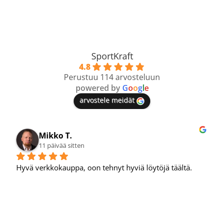
SportKraft
4.8
Perustuu 114 arvosteluun
powered by
G
o
o
g
l
e
arvostele meidät
Mikko T.
11 päivää sitten
Hyvä verkkokauppa, oon tehnyt hyviä löytöjä täältä.