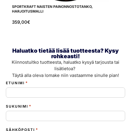
SPORTKRAFT NAISTEN PAINONNOSTOTANKO,
TI
HARJOITUSMALLI
359,00
€
1
Haluatko tietää lisää tuotteesta? Kysy
rohkeasti!
Kiinnostuitko tuotteesta, haluatko kysyä tarjousta tai
lisätietoa?
Täytä alla oleva lomake niin vastaamme sinulle pian!
*
ETUNIMI
*
SUKUNIMI
*
SÄHKÖPOSTI