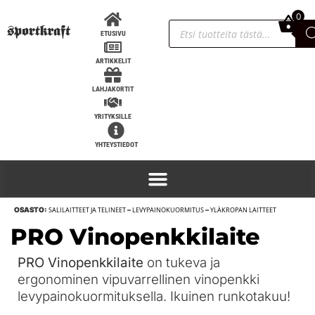
0
0,00
€
ETUSIVU
ARTIKKELIT
LAHJAKORTIT
YRITYKSILLE
YHTEYSTIEDOT
OSASTO:
SALILAITTEET JA TELINEET
–
LEVYPAINOKUORMITUS
–
YLÄKROPAN LAITTEET
SportKraft Musta Bumper-
PRO Vinopenkkilaite
levypainosarja | 100 kg – 150 kg -
100kg
PRO Vinopenkkilaite
on tukeva ja
ergonominen vipuvarrellinen vinopenkki
360,00
€
+
LISÄÄ
levypainokuormituksella. Ikuinen runkotakuu!