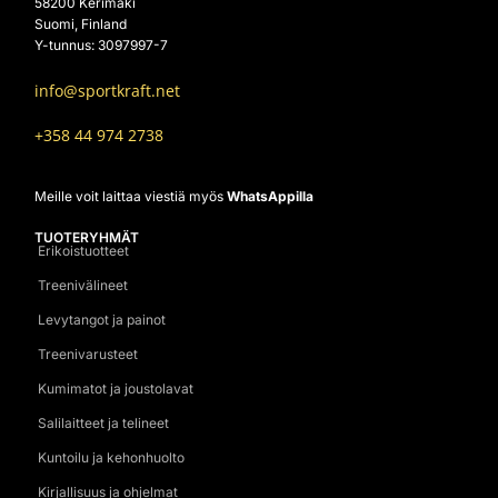
58200 Kerimäki
Suomi, Finland
Y-tunnus: 3097997-7
info@sportkraft.net
+358 44 974 2738
Meille voit laittaa viestiä myös
WhatsAppilla
TUOTERYHMÄT
Erikoistuotteet
Treenivälineet
Levytangot ja painot
Treenivarusteet
Kumimatot ja joustolavat
Salilaitteet ja telineet
Kuntoilu ja kehonhuolto
Kirjallisuus ja ohjelmat