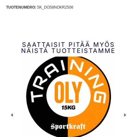
TUOTENUMERO:
SK_DOS8NOKR2506
SAATTAISIT PITÄÄ MYÖS
NÄISTÄ TUOTTEISTAMME