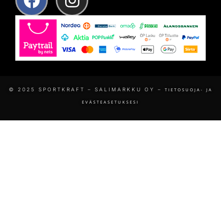
© 2025 SPORTKRAFT – SALIMARKKU OY –
TIETOSUOJA- JA
EVÄSTEASETUKSESI