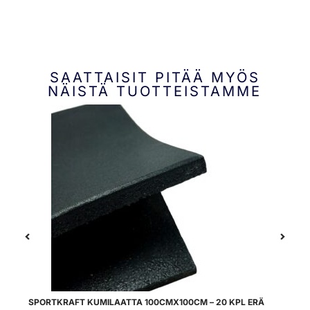
SAATTAISIT PITÄÄ MYÖS
NÄISTÄ TUOTTEISTAMME
SPORTKRAFT KUMILAATTA 100CMX100CM – 20 KPL ERÄ
SP