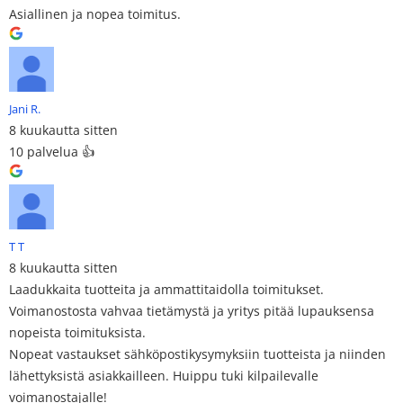
Asiallinen ja nopea toimitus.
Jani R.
8 kuukautta sitten
10 palvelua 👍
T T
8 kuukautta sitten
Laadukkaita tuotteita ja ammattitaidolla toimitukset.
Voimanostosta vahvaa tietämystä ja yritys pitää lupauksensa
nopeista toimituksista.
Nopeat vastaukset sähköpostikysymyksiin tuotteista ja niinden
lähettyksistä asiakkailleen. Huippu tuki kilpailevalle
voimanostajalle!