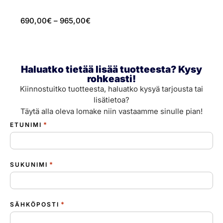
690,00
€
–
965,00
€
2
Haluatko tietää lisää tuotteesta? Kysy
rohkeasti!
Kiinnostuitko tuotteesta, haluatko kysyä tarjousta tai
lisätietoa?
Täytä alla oleva lomake niin vastaamme sinulle pian!
*
ETUNIMI
*
SUKUNIMI
*
SÄHKÖPOSTI