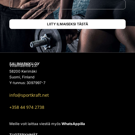
SALIMARKKU OY
Viitamäentie 237
58200 Kerimäki
Suomi, Finland
Y-tunnus: 3097997-7
info@sportkraft.net
+358 44 974 2738
Meille voit laittaa viestiä myös
WhatsAppilla
TUOTERYHMÄT