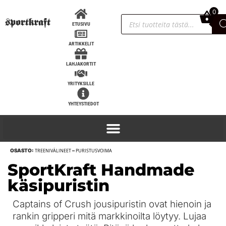
0
0,00
€
ETUSIVU
ARTIKKELIT
LAHJAKORTIT
YRITYKSILLE
YHTEYSTIEDOT
OSASTO:
TREENIVÄLINEET
–
PURISTUSVOIMA
SportKraft Handmade
käsipuristin
Captains of Crush jousipuristin ovat hienoin ja
rankin gripperi mitä markkinoilta löytyy. Lujaa