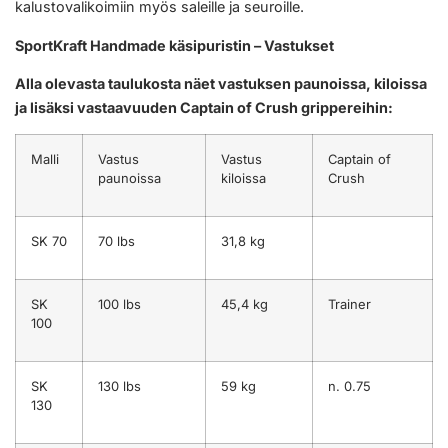
kalustovalikoimiin myös saleille ja seuroille.
SportKraft Handmade käsipuristin – Vastukset
Alla olevasta taulukosta näet vastuksen paunoissa, kiloissa
ja lisäksi vastaavuuden Captain of Crush grippereihin:
Malli
Vastus
Vastus
Captain of
paunoissa
kiloissa
Crush
SK 70
70 lbs
31,8 kg
SK
100 lbs
45,4 kg
Trainer
100
SK
130 lbs
59 kg
n. 0.75
130