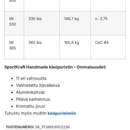
300
SK
330 lbs
149,7 kg
n. 3.75
330
SK
365 lbs
165,6 kg
CoC #4
365
SportKraft Handmade käsipuristin – Ominaisuudet:
11 eri vahvuutta
Valmistettu Itävallassa
Alumiinikahvat
Pitävä karhennus
Kromattu jousi
Tutustu myös muihin
käsipuristimiin
TUOTENUMERO:
SK_FCW6IUKR11196