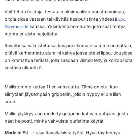
Voit tehdä toistoja, testata maksimaalista puristusvoimaa,
pitoja aikaa vastaan tai käyttää käsipuristinta yhdessä
CoC
Silverbulletin
kanssa. Yksinkertainen tuote, jolla saat tehtyä
monta erilaista harjoitetta.
Itävallassa valmistetussa käsipuristinmallissamme on erittäin,
pitävä karhennettu alumiini kahva jossa ote ei lipsu. Jousiosa
on kromattua terästä, jolla saadaan viimeistelty ja korroosiota
kestävä ulkonäkö.
Mallistomme kattaa 11 eri vahvuutta. Tämä on etu, kun
siirrytään jäykempään gripperiin, jolloin hyppy ei ole liian
suuri.
Mallin jäykkyys on merkitty gripperin kahvan pohjaan, josta
näet helposti, minkä vahvuista puristinta käytät
Made in EU
– Lujaa Itävaltalaista työtä. Hyvä täydennys