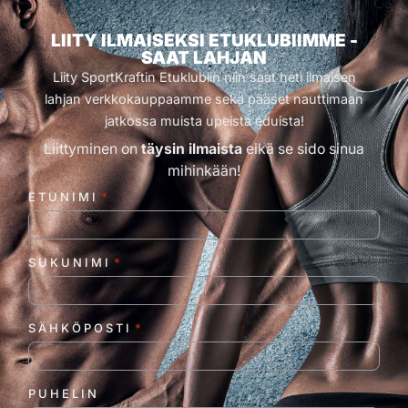
LIITY ILMAISEKSI ETUKLUBIIMME -
SAAT LAHJAN
Liity SportKraftin Etuklubiin niin saat heti ilmaisen
lahjan verkkokauppaamme sekä pääset nauttimaan
jatkossa muista upeista eduista!
Liittyminen on
täysin ilmaista
eikä se sido sinua
mihinkään!
ETUNIMI
*
SUKUNIMI
*
SÄHKÖPOSTI
*
PUHELIN