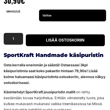
30,90
€
VAHVUUS
LISÄÄ OSTOSKORIIN
SportKraft Handmade käsipuristin
Osta kerralla enemmän ja säästä! Ostaessasi 3kpl
käsipuristimia saat koko pakaetin hintaan 79,90e! Lisää
kolme haluamaasi käsipuristinta ostoskoriin, alennus näkyy
ostoskorissasi.
Käsintehdyt SportKraft jousipuristin mallit
on tehty
kestämään kovaa harjoittelua. Erittäin viimeistelty tuote, joka
kulkee mukavasti mukanasi vaikka treenikassissa tai Missä
ikinä haluatkin kehittää puristusvoimaasi.