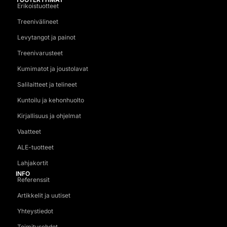
Erikoistuotteet
Treenivälineet
Levytangot ja painot
Treenivarusteet
Kumimatot ja joustolavat
Salilaitteet ja telineet
Kuntoilu ja kehonhuolto
Kirjallisuus ja ohjelmat
Vaatteet
ALE-tuotteet
Lahjakortit
INFO
Referenssit
Artikkelit ja uutiset
Yhteystiedot
Toimitusehdot