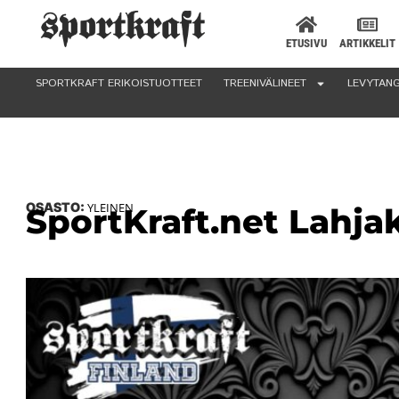
ETUSIVU
ARTIKKELIT
SPORTKRAFT ERIKOISTUOTTEET
TREENIVÄLINEET
LEVYTANG
OSASTO:
YLEINEN
SportKraft.net Lahjak