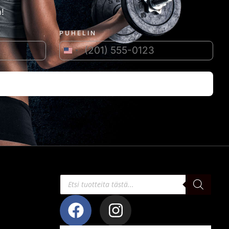
!
PUHELIN
Yhdysvallat +1