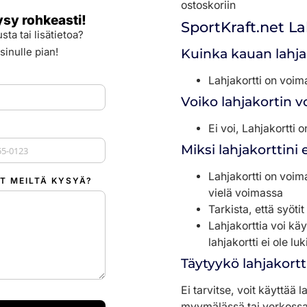
ostoskoriin
ysy rohkeasti!
SportKraft.net L
sta tai lisätietoa?
sinulle pian!
Kuinka kauan lahja
Lahjakortti on voim
Voiko lahjakortin 
Ei voi, Lahjakortti
Miksi lahjakorttini 
 +1
Lahjakortti on voima
T MEILTÄ KYSYÄ?
vielä voimassa
Tarkista, että syöti
Lahjakorttia voi käy
lahjakortti ei ole lu
Täytyykö lahjakortt
Ei tarvitse, voit käyttää 
myymälässä tai verkossa. 