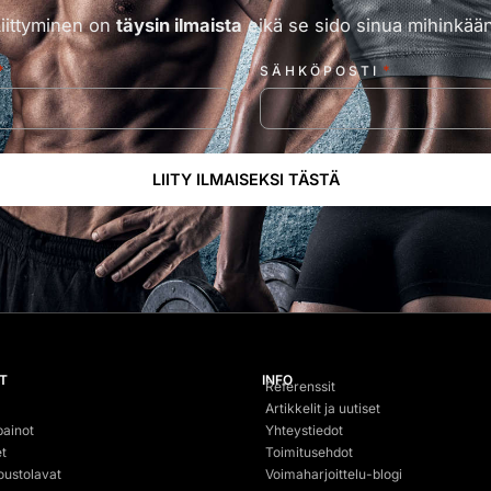
Liittyminen on
täysin ilmaista
eikä se sido sinua mihinkään
*
*
SÄHKÖPOSTI
T
INFO
Referenssit
Artikkelit ja uutiset
painot
Yhteystiedot
t
Toimitusehdot
oustolavat
Voimaharjoittelu-blogi