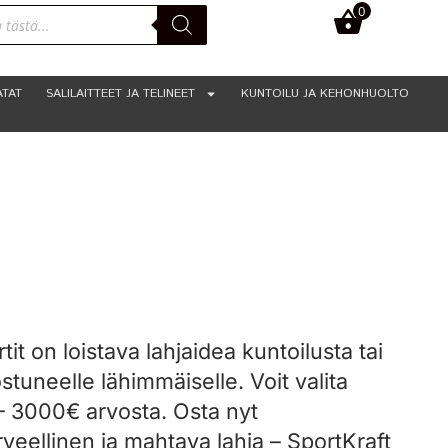
0
0,00
€
ATAT
SALILAITTEET JA TELINEET
KUNTOILU JA KEHONHUOLTO
tit on loistava lahjaidea kuntoilusta tai
stuneelle lähimmäiselle. Voit valita
 – 3000€ arvosta. Osta nyt
rveellinen ja mahtava lahja – SportKraft