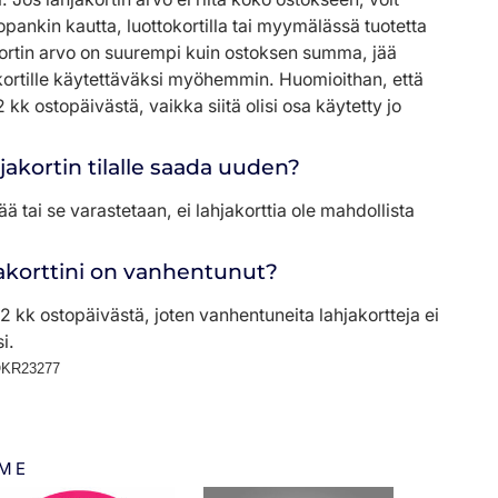
pankin kautta, luottokortilla tai myymälässä tuotetta
ortin arvo on suurempi kuin ostoksen summa, jää
kortille käytettäväksi myöhemmin. Huomioithan, että
 kk ostopäivästä, vaikka siitä olisi osa käytetty jo
jakortin tilalle saada uuden?
iää tai se varastetaan, ei lahjakorttia ole mahdollista
jakorttini on vanhentunut?
2 kk ostopäivästä, joten vanhentuneita lahjakortteja ei
i.
KR23277
MME