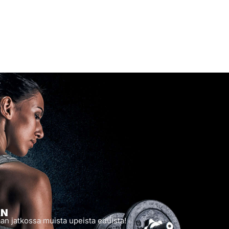
AN
an jatkossa muista upeista eduista!