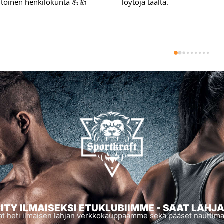
IITY ILMAISEKSI ETUKLUBIIMME - SAAT LAHJ
 saat heti ilmaisen lahjan verkkokauppaamme sekä pääset nauttima