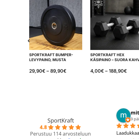
SPORTKRAFT BUMPER-
SPORTKRAFT HEX
LEVYPAINO, MUSTA
KÄSIPAINO – SUORA KAH
29,90
€
–
89,90
€
4,00
€
–
188,90
€
Petri N.
Jus
11 päivää sitten
12 p
SportKraft
4.8
 
Tosi hyvä verkkokauppa.
Hyvät tuot
Perustuu 114 arvosteluun