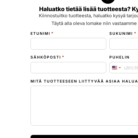
Haluatko tietää lisää tuotteesta? K
Kiinnostuitko tuotteesta, haluatko kysyä tarjou
Täytä alla oleva lomake niin vastaamme 
*
*
ETUNIMI
SUKUNIMI
*
SÄHKÖPOSTI
PUHELIN
Yhdysvallat
MITÄ TUOTTEESEEN LIITTYVÄÄ ASIAA HALUA