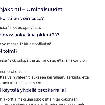
ahjakortti – Ominaisuudet
kortti on voimassa?
assa 12 kk ostopäivästä.
voimassaoloaikaa pidentää?
 on voimassa 12 kk ostopäivästä.
ei toimi?
ssa 12kk ostopäivästä. Tarkista, että lahjakortti on
t numerot oikein
ttää vain yhteen tilaukseen kerrallaan. Tarkista, että
kittuna toiseen tilaukseen
i käyttää yhdellä ostokerralla?
lahjakorttia maksuna joko osittain tai kokonaan
Jos lahjakortin arvo ei riitä koko ostokseen, voit