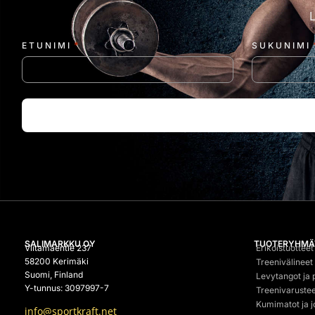
*
ETUNIMI
SUKUNIMI
SALIMARKKU OY
TUOTERYHMÄ
Viitamäentie 237
Erikoistuotteet
58200 Kerimäki
Treenivälineet
Suomi, Finland
Levytangot ja 
Y-tunnus: 3097997-7
Treenivarustee
Kumimatot ja j
info@sportkraft.net