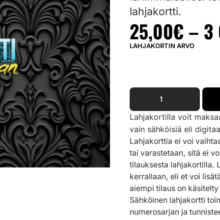
lahjakortti.
25,00
€
–
3
LAHJAKORTIN ARVO
Lahjakortilla voit mak
vain sähköisiä eli digitaa
Lahjakorttia ei voi vaihta
tai varastetaan, sitä ei v
tilauksesta lahjakortilla.
kerrallaan, eli et voi li
aiempi tilaus on käsitelty
Sähköinen lahjakortti toim
numerosarjan ja tunnistee