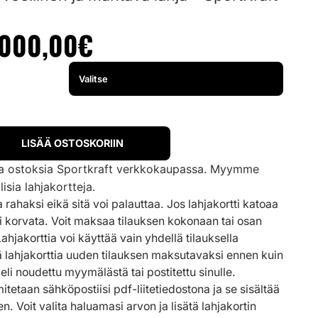
 000,00
€
LISÄÄ OSTOSKORIIN
saa ostoksia Sportkraft verkkokaupassa. Myymme
lisia lahjakortteja.
a rahaksi eikä sitä voi palauttaa. Jos lahjakortti katoaa
oi korvata.
Voit maksaa tilauksen kokonaan tai osan
 Lahjakorttia voi käyttää vain yhdellä tilauksella
sätä lahjakorttia uuden tilauksen maksutavaksi ennen kuin
 eli noudettu myymälästä tai postitettu sinulle.
itetaan sähköpostiisi pdf-liitetiedostona ja se sisältää
n. Voit valita haluamasi arvon ja lisätä lahjakortin