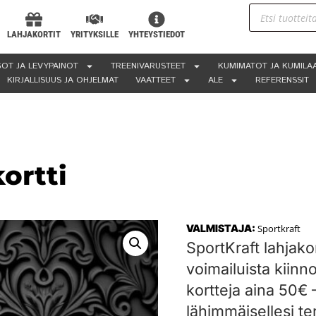
LAHJAKORTIT
YRITYKSILLE
YHTEYSTIEDOT
OT JA LEVYPAINOT
TREENIVARUSTEET
KUMIMATOT JA KUMILA
KIRJALLISUUS JA OHJELMAT
VAATTEET
ALE
REFERENSSIT
ortti
VALMISTAJA:
Sportkraft
SportKraft lahjakor
voimailuista kiinno
kortteja aina 50€
lähimmäisellesi te