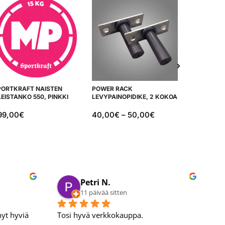
PORTKRAFT NAISTEN
POWER RACK
SPORTKRA
EISTANKO 550, PINKKI
LEVYPAINOPIDIKE, 2 KOKOA
KÄDEN TA
PYÖRIVÄL
99,00
€
40,00
€
–
50,00
€
71,90
€
Juho V.
14 päivää sitten
Nopea toimitus ja laadukkaat tuotteet.
E