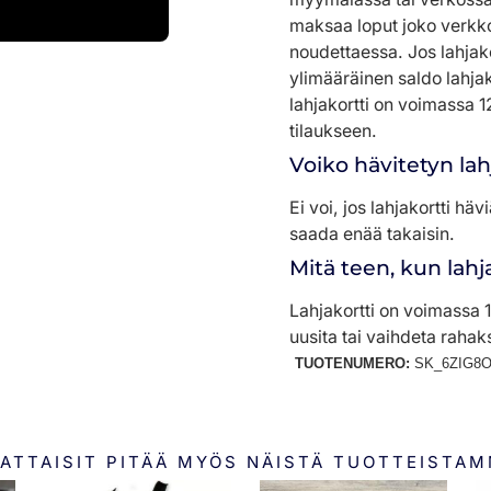
maksaa loput joko verkko
noudettaessa. Jos lahjak
ylimääräinen saldo lahja
lahjakortti on voimassa 12
tilaukseen.
Voiko hävitetyn lah
Ei voi, jos lahjakortti häv
saada enää takaisin.
Mitä teen, kun lah
Lahjakortti on voimassa 1
uusita tai vaihdeta rahaks
TUOTENUMERO:
SK_6ZIG8O
ATTAISIT PITÄÄ MYÖS NÄISTÄ TUOTTEISTA