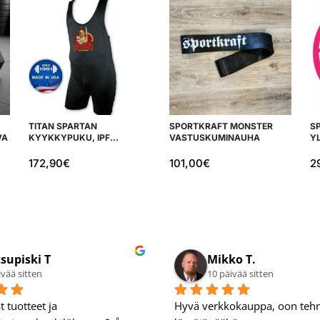
TITAN SPARTAN
SPORTKRAFT MONSTER
S
VA
KYYKKYPUKU, IPF
VASTUSKUMINAUHA
YL
HYVÄKSYTTY
172,90
€
101,00
€
2
si R.
Juha N.
äivää sitten
13 päivää sitten
teet
Laatu kamaa 💪