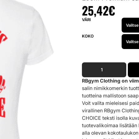
25,42
€
VÄRI
KOKO
RBgym Clothing on viim
salin nimikkomerkin tuot
tuotteina mallistoon sa
Voit valita mieleisesi pai
virallinen RBgym Clothi
CHOICE teksti isolla kuv
tuotevalikoimaa lisätään 
alla olevan kokotauluko