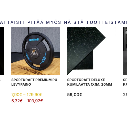
ATTAISIT PITÄÄ MYÖS NÄISTÄ TUOTTEISTA
S
SPORTKRAFT PREMIUM PU
SPORTKRAFT DELUXE
S
LEVYPAINO
KUMILAATTA 1X1M, 20MM
K
7,90
€
–
129,90
€
59,00
€
2
6,32
€
–
103,92
€