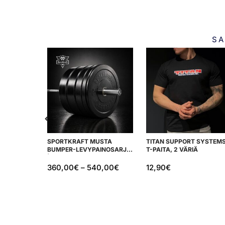
SA
SPORTKRAFT MUSTA
TITAN SUPPORT SYSTEM
BUMPER-LEVYPAINOSARJA
T-PAITA, 2 VÄRIÄ
| 100 KG – 150 KG
360,00
€
–
540,00
€
12,90
€