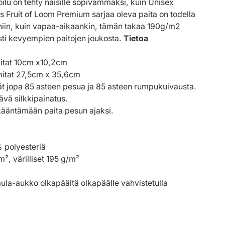
ilu on tehty naisille sopivammaksi, kuin Unisex
as Fruit of Loom Premium sarjaa oleva paita on todella
eeniin, kuin vapaa-aikaankin, tämän takaa 190g/m2
ästi kevyempien paitojen joukosta.
Tietoa
itat 10cm x10,2cm
itat 27,5cm x 35,6cm
ät jopa 85 asteen pesua ja 85 asteen rumpukuivausta.
ävä silkkipainatus.
kääntämään paita pesun ajaksi.
% polyesteriä
², värilliset 195 g/m²
ula-aukko olkapäältä olkapäälle vahvistetulla