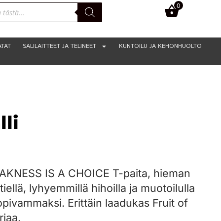
0
0,00
€
ATAT
SALILAITTEET JA TELINEET
KUNTOILU JA KEHONHUOLTO
li
EAKNESS IS A CHOICE T-paita, hieman
ellä, lyhyemmillä hihoilla ja muotoilulla
sopivammaksi. Erittäin laadukas Fruit of
jaa.