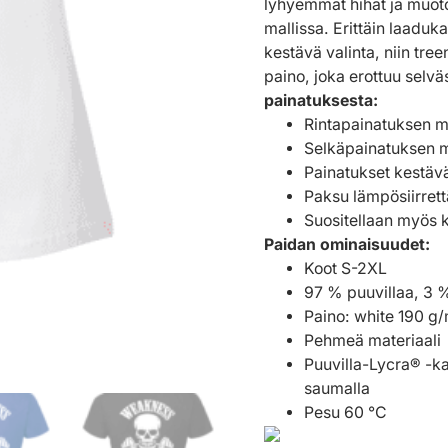
lyhyemmät hihat ja muoto
mallissa. Erittäin laaduk
kestävä valinta, niin tr
paino, joka erottuu selv
painatuksesta:
Rintapainatuksen m
Selkäpainatuksen m
Painatukset kestäv
Paksu lämpösiirrett
Suositellaan myös 
Paidan ominaisuudet:
Koot S-2XL
97 % puuvillaa, 3 
Paino: white 190 g/m
Pehmeä materiaali
Puuvilla-Lycra® -ka
saumalla
Pesu 60 °C