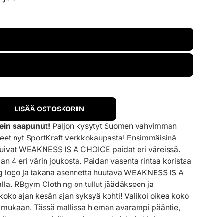
LISÄÄ OSTOSKORIIN
ein saapunut!
Paljon kysytyt Suomen vahvimman
teet nyt SportKraft verkkokaupasta! Ensimmäisinä
apuivat WEAKNESS IS A CHOICE paidat eri väreissä.
dan 4 eri värin joukosta. Paidan vasenta rintaa koristaa
ng logo ja takana asennetta huutava WEAKNESS IS A
alla. RBgym Clothing on tullut jäädäkseen ja
koko ajan kesän ajan syksyä kohti! Valikoi oikea koko
n mukaan. Tässä mallissa hieman avarampi pääntie,