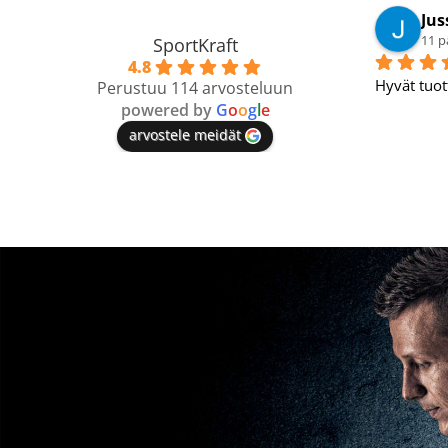
Petri N.
Jus
10 päivää sitten
11 p
SportKraft
4.8
 
Tosi hyvä verkkokauppa.
Hyvät tuot
Perustuu 114 arvosteluun
powered by
G
o
o
g
l
e
arvostele meidät