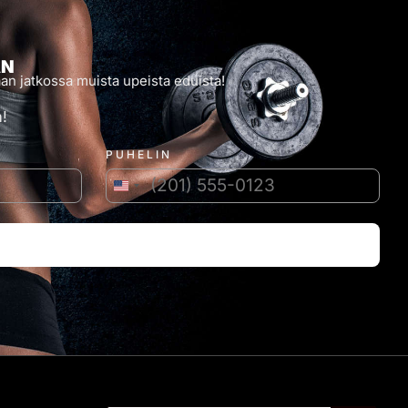
AN
an jatkossa muista upeista eduista!
!
PUHELIN
Yhdysvallat +1