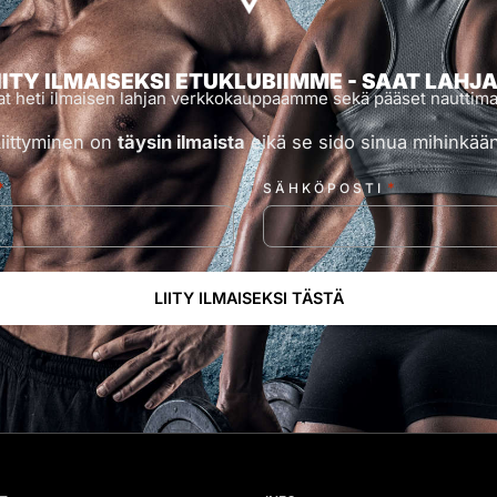
IITY ILMAISEKSI ETUKLUBIIMME - SAAT LAHJ
 saat heti ilmaisen lahjan verkkokauppaamme sekä pääset nauttima
Liittyminen on
täysin ilmaista
eikä se sido sinua mihinkään
*
*
SÄHKÖPOSTI