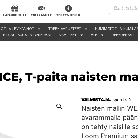
LAHJAKORTIT
YRITYKSILLE
YHTEYSTIEDOT
OT JA LEVYPAINOT
TREENIVARUSTEET
KUMIMATOT JA KUMILA
KIRJALLISUUS JA OHJELMAT
VAATTEET
ALE
REFERENSSIT
E, T-paita naisten mal
VALMISTAJA:
Sportkraft
Naisten mallin W
avarammalla päänti
on tehty naisille 
Loom Premium sar