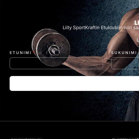
L
Liity SportKraftin Etuklubiin niin
*
ETUNIMI
SUKUNIMI