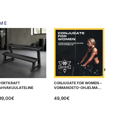
MME
PORTKRAFT
CONJUGATE FOR WOMEN –
SPORTKRAF
AHVAKUULATELINE
VOIMANOSTO-OHJELMA
KULMASO
NAISILLE
99,00
€
49,90
€
299,00
€