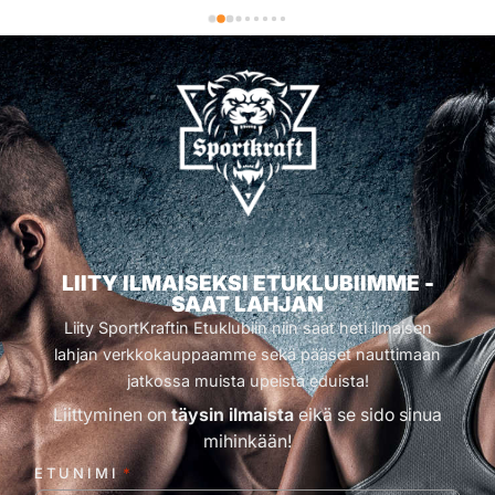
LIITY ILMAISEKSI ETUKLUBIIMME -
SAAT LAHJAN
Liity SportKraftin Etuklubiin niin saat heti ilmaisen
lahjan verkkokauppaamme sekä pääset nauttimaan
jatkossa muista upeista eduista!
Liittyminen on
täysin ilmaista
eikä se sido sinua
mihinkään!
ETUNIMI
*