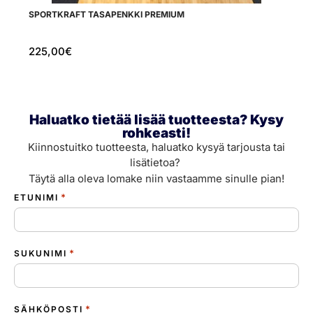
SPORTKRAFT TASAPENKKI PREMIUM
D
225,00
€
5
Haluatko tietää lisää tuotteesta? Kysy
rohkeasti!
Kiinnostuitko tuotteesta, haluatko kysyä tarjousta tai
lisätietoa?
Täytä alla oleva lomake niin vastaamme sinulle pian!
*
ETUNIMI
*
SUKUNIMI
*
SÄHKÖPOSTI