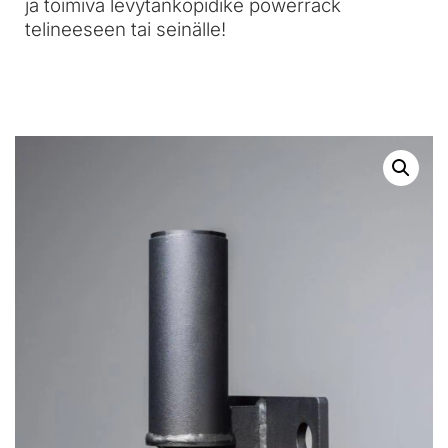
ja toimiva levytankopidike powerrack
telineeseen tai seinälle!