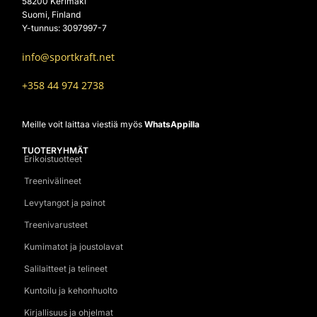
58200 Kerimäki
Suomi, Finland
Y-tunnus: 3097997-7
info@sportkraft.net
+358 44 974 2738
Meille voit laittaa viestiä myös
WhatsAppilla
TUOTERYHMÄT
Erikoistuotteet
Treenivälineet
Levytangot ja painot
Treenivarusteet
Kumimatot ja joustolavat
Salilaitteet ja telineet
Kuntoilu ja kehonhuolto
Kirjallisuus ja ohjelmat