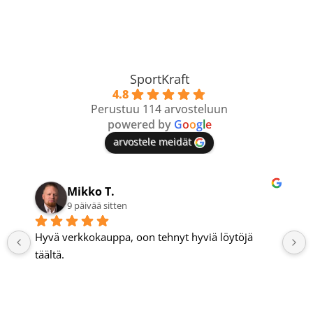
SportKraft
4.8
Perustuu 114 arvosteluun
powered by
G
o
o
g
l
e
arvostele meidät
Petri N.
10 päivää sitten
Tosi hyvä verkkokauppa.