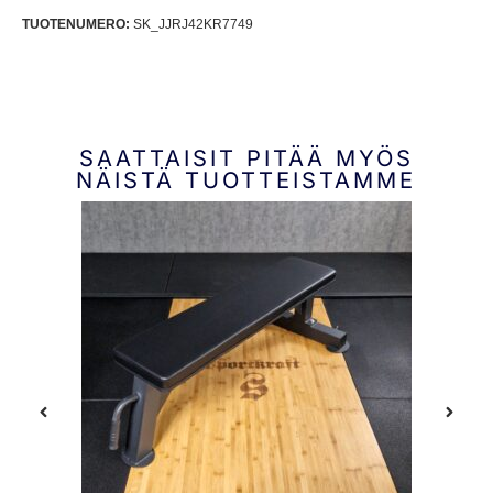
TUOTENUMERO:
SK_JJRJ42KR7749
SAATTAISIT PITÄÄ MYÖS
NÄISTÄ TUOTTEISTAMME