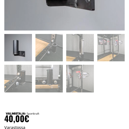
VALMISTAJA:
Sportkraft
40,00
€
Varastossa