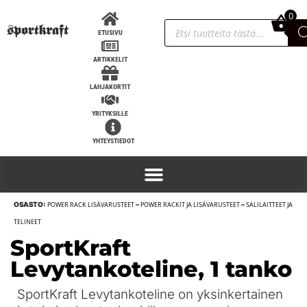
0
0,00
€
ETUSIVU
ARTIKKELIT
LAHJAKORTIT
YRITYKSILLE
YHTEYSTIEDOT
OSASTO:
POWER RACK LISÄVARUSTEET
–
POWER RACKIT JA LISÄVARUSTEET
–
SALILAITTEET JA
Sling Shot STrong kyynärtuet - S,
TELINEET
Musta
SportKraft
63,90
€
+
LISÄÄ
Levytankoteline, 1 tanko
SportKraft Levytankoteline on yksinkertainen