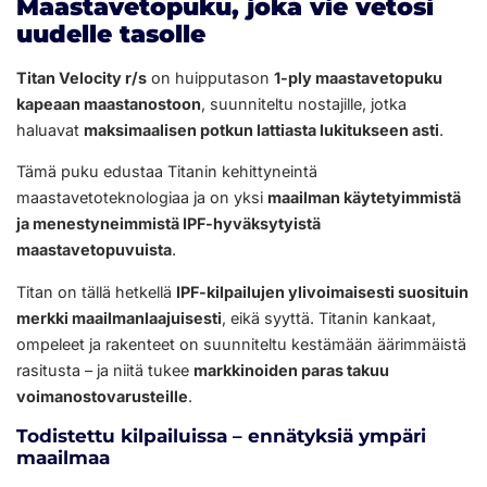
Maastavetopuku, joka vie vetosi
uudelle tasolle
Titan Velocity r/s
on huipputason
1-ply maastavetopuku
kapeaan maastanostoon
, suunniteltu nostajille, jotka
haluavat
maksimaalisen potkun lattiasta lukitukseen asti
.
Tämä puku edustaa Titanin kehittyneintä
maastavetoteknologiaa ja on yksi
maailman käytetyimmistä
ja menestyneimmistä IPF-hyväksytyistä
maastavetopuvuista
.
Titan on tällä hetkellä
IPF-kilpailujen ylivoimaisesti suosituin
merkki maailmanlaajuisesti
, eikä syyttä. Titanin kankaat,
ompeleet ja rakenteet on suunniteltu kestämään äärimmäistä
rasitusta – ja niitä tukee
markkinoiden paras takuu
voimanostovarusteille
.
Todistettu kilpailuissa – ennätyksiä ympäri
maailmaa