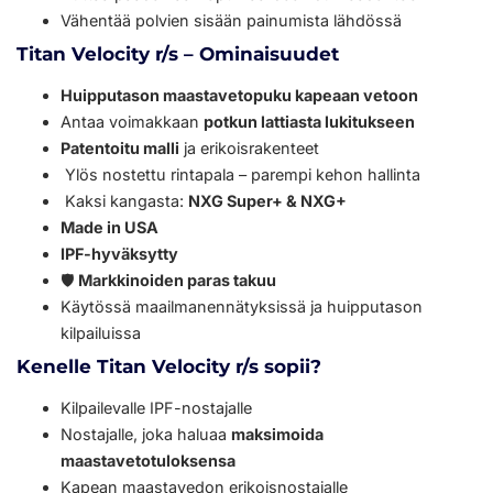
Vähentää polvien sisään painumista lähdössä
Titan Velocity r/s – Ominaisuudet
Huipputason maastavetopuku kapeaan vetoon
Antaa voimakkaan
potkun lattiasta lukitukseen
Patentoitu malli
ja erikoisrakenteet
Ylös nostettu rintapala – parempi kehon hallinta
Kaksi kangasta:
NXG Super+ & NXG+
Made in USA
IPF-hyväksytty
🛡️
Markkinoiden paras takuu
Käytössä maailmanennätyksissä ja huipputason
kilpailuissa
Kenelle Titan Velocity r/s sopii?
Kilpailevalle IPF-nostajalle
Nostajalle, joka haluaa
maksimoida
maastavetotuloksensa
Kapean maastavedon erikoisnostajalle