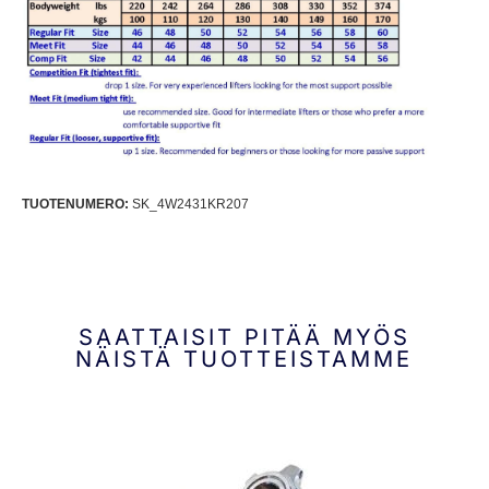
TUOTENUMERO:
SK_4W2431KR207
SAATTAISIT PITÄÄ MYÖS
NÄISTÄ TUOTTEISTAMME