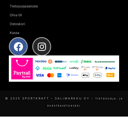
Tietosuojaseloste
Oma tili
Ostoskori
Kassa
© 2025 SPORTKRAFT – SALIMARKKU OY –
TIETOSUOJA- JA
EVÄSTEASETUKSESI