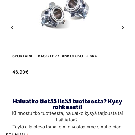
SPORTKRAFT BASIC LEVYTANKOLUKOT 2.5KG
PR
46,90
€
8
Haluatko tietää lisää tuotteesta? Kysy
rohkeasti!
Kiinnostuitko tuotteesta, haluatko kysyä tarjousta tai
lisätietoa?
Täytä alla oleva lomake niin vastaamme sinulle pian!
*
ETUNIMI