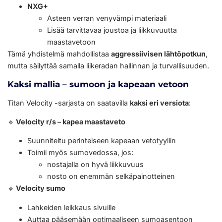
NXG+
Asteen verran venyvämpi materiaali
Lisää tarvittavaa joustoa ja liikkuvuutta
maastavetoon
Tämä yhdistelmä mahdollistaa
aggressiivisen lähtöpotkun
,
mutta säilyttää samalla liikeradan hallinnan ja turvallisuuden.
Kaksi mallia – sumoon ja kapeaan vetoon
Titan Velocity -sarjasta on saatavilla
kaksi eri versiota
:
🔹
Velocity r/s – kapea maastaveto
Suunniteltu perinteiseen kapeaan vetotyyliin
Toimii myös sumovedossa, jos:
nostajalla on hyvä liikkuvuus
nosto on enemmän selkäpainotteinen
🔹
Velocity sumo
Lahkeiden leikkaus sivuille
Auttaa pääsemään optimaaliseen sumoasentoon