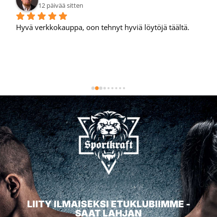
12 päivää sitten
Hyvä verkkokauppa, oon tehnyt hyviä löytöjä täältä.
LIITY ILMAISEKSI ETUKLUBIIMME -
SAAT LAHJAN