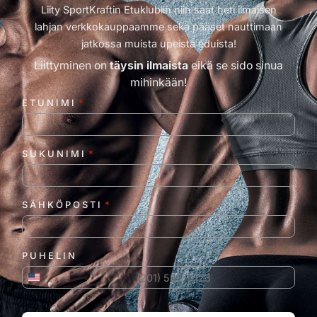
Liity SportKraftin Etuklubiin niin saat heti ilmaisen
lahjan verkkokauppaamme sekä pääset nauttimaan
jatkossa muista upeista eduista!
Liittyminen on
täysin ilmaista
eikä se sido sinua
mihinkään!
ETUNIMI
*
SUKUNIMI
*
SÄHKÖPOSTI
*
PUHELIN
Yhdysvallat +1