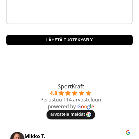
SportKraft
4.8
Perustuu 114 arvosteluun
powered by
G
o
o
g
l
e
arvostele meidät
Mikko T.