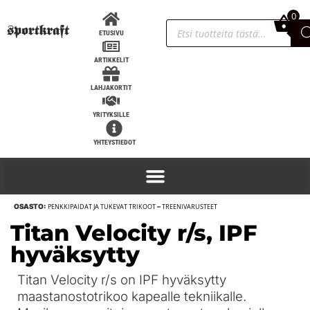
0
0,00
€
ETUSIVU
ARTIKKELIT
LAHJAKORTIT
YRITYKSILLE
YHTEYSTIEDOT
OSASTO:
PENKKIPAIDAT JA TUKEVAT TRIKOOT
–
TREENIVARUSTEET
Vetoremmit, SportKraft - pinkki
Titan Velocity r/s, IPF
9,90
€
+
LISÄÄ
hyväksytty
Titan Velocity r/s on IPF hyväksytty
maastanostotrikoo kapealle tekniikalle.