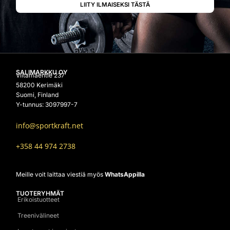
SALIMARKKU OY
Viitamäentie 237
58200 Kerimäki
Suomi, Finland
Y-tunnus: 3097997-7
info@sportkraft.net
+358 44 974 2738
Meille voit laittaa viestiä myös
WhatsAppilla
TUOTERYHMÄT
Erikoistuotteet
Treenivälineet