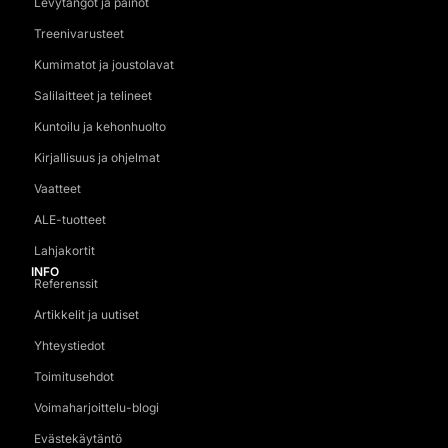
Levytangot ja painot
Treenivarusteet
Kumimatot ja joustolavat
Salilaitteet ja telineet
Kuntoilu ja kehonhuolto
Kirjallisuus ja ohjelmat
Vaatteet
ALE-tuotteet
Lahjakortit
INFO
Referenssit
Artikkelit ja uutiset
Yhteystiedot
Toimitusehdot
Voimaharjoittelu-blogi
Evästekäytäntö