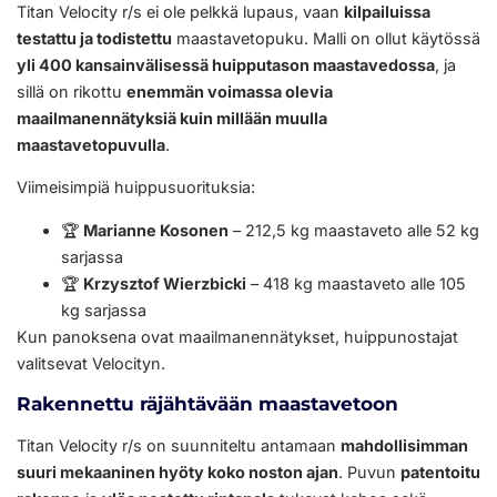
Titan Velocity r/s ei ole pelkkä lupaus, vaan
kilpailuissa
testattu ja todistettu
maastavetopuku. Malli on ollut käytössä
yli 400 kansainvälisessä huipputason maastavedossa
, ja
sillä on rikottu
enemmän voimassa olevia
maailmanennätyksiä kuin millään muulla
maastavetopuvulla
.
Viimeisimpiä huippusuorituksia:
🏆
Marianne Kosonen
– 212,5 kg maastaveto alle 52 kg
sarjassa
🏆
Krzysztof Wierzbicki
– 418 kg maastaveto alle 105
kg sarjassa
Kun panoksena ovat maailmanennätykset, huippunostajat
valitsevat Velocityn.
Rakennettu räjähtävään maastavetoon
Titan Velocity r/s on suunniteltu antamaan
mahdollisimman
suuri mekaaninen hyöty koko noston ajan
. Puvun
patentoitu