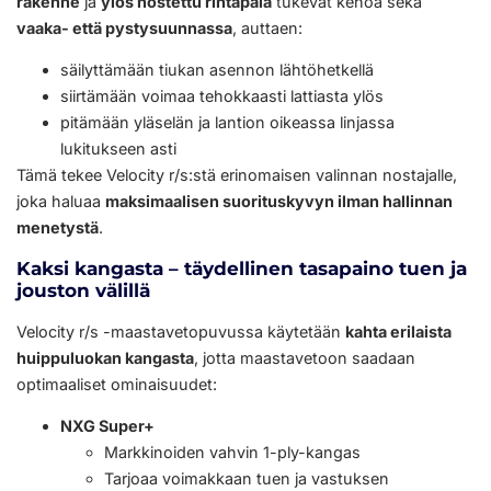
rakenne
ja
ylös nostettu rintapala
tukevat kehoa sekä
vaaka- että pystysuunnassa
, auttaen:
säilyttämään tiukan asennon lähtöhetkellä
siirtämään voimaa tehokkaasti lattiasta ylös
pitämään yläselän ja lantion oikeassa linjassa
lukitukseen asti
Tämä tekee Velocity r/s:stä erinomaisen valinnan nostajalle,
joka haluaa
maksimaalisen suorituskyvyn ilman hallinnan
menetystä
.
Kaksi kangasta – täydellinen tasapaino tuen ja
jouston välillä
Velocity r/s -maastavetopuvussa käytetään
kahta erilaista
huippuluokan kangasta
, jotta maastavetoon saadaan
optimaaliset ominaisuudet:
NXG Super+
Markkinoiden vahvin 1-ply-kangas
Tarjoaa voimakkaan tuen ja vastuksen