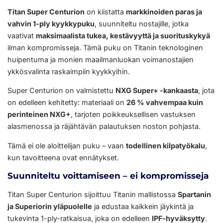
Titan Super Centurion
on kiistatta
markkinoiden paras ja
vahvin 1-ply kyykkypuku
, suunniteltu nostajille, jotka
vaativat
maksimaalista tukea, kestävyyttä ja suorituskykyä
ilman kompromisseja. Tämä puku on Titanin teknologinen
huipentuma ja monien maailmanluokan voimanostajien
ykkösvalinta raskaimpiin kyykkyihin.
Super Centurion on valmistettu
NXG Super+ -kankaasta
, jota
on edelleen kehitetty: materiaali on
26 % vahvempaa kuin
perinteinen NXG+
, tarjoten poikkeuksellisen vastuksen
alasmenossa ja räjähtävän palautuksen noston pohjasta.
Tämä ei ole aloittelijan puku – vaan
todellinen kilpatyökalu
,
kun tavoitteena ovat ennätykset.
Suunniteltu voittamiseen – ei kompromisseja
Titan Super Centurion sijoittuu Titanin mallistossa
Spartanin
ja Superiorin yläpuolelle
ja edustaa kaikkein jäykintä ja
tukevinta 1-ply-ratkaisua, joka on edelleen
IPF-hyväksytty
.