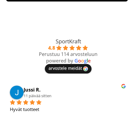
SportKraft
4.8
Perustuu 114 arvosteluun
powered by
G
o
o
g
l
e
arvostele meidät
Jussi R.
11 päivää sitten
Hyvät tuotteet