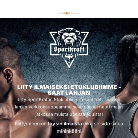
LIITY ILMAISEKSI ETUKLUBIIMME -
SAAT LAHJAN
Liity SportKraftin Etuklubiin niin saat heti ilmaisen
lahjan verkkokauppaamme sekä pääset nauttimaan
jatkossa muista upeista eduista!
Liittyminen on
täysin ilmaista
eikä se sido sinua
mihinkään!