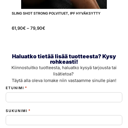
SLING SHOT STRONG POLVITUET, IPF HYVÄKSYTTY
SL
61,90
€
–
79,90
€
9
Haluatko tietää lisää tuotteesta? Kysy
rohkeasti!
Kiinnostuitko tuotteesta, haluatko kysyä tarjousta tai
lisätietoa?
Täytä alla oleva lomake niin vastaamme sinulle pian!
*
ETUNIMI
*
SUKUNIMI