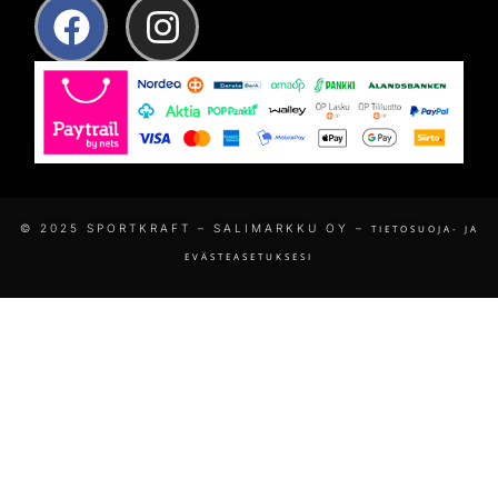
© 2025 SPORTKRAFT – SALIMARKKU OY –
TIETOSUOJA- JA
EVÄSTEASETUKSESI