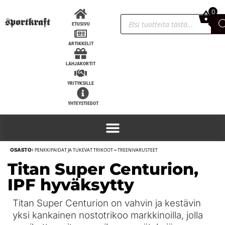
0
0,00
€
ETUSIVU
ARTIKKELIT
LAHJAKORTIT
YRITYKSILLE
YHTEYSTIEDOT
OSASTO:
PENKKIPAIDAT JA TUKEVAT TRIKOOT
–
TREENIVARUSTEET
PRO Vinopenkki vipuvarsilaite
Titan Super Centurion,
1 960,00
€
+
LISÄÄ
IPF hyväksytty
Titan Super Centurion on vahvin ja kestävin
yksi kankainen nostotrikoo markkinoilla, jolla