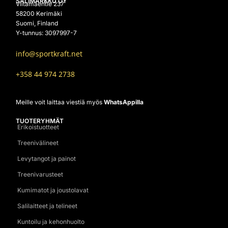
SALIMARKKU OY
Viitamäentie 237
58200 Kerimäki
Suomi, Finland
Y-tunnus: 3097997-7
info@sportkraft.net
+358 44 974 2738
Meille voit laittaa viestiä myös
WhatsAppilla
TUOTERYHMÄT
Erikoistuotteet
Treenivälineet
Levytangot ja painot
Treenivarusteet
Kumimatot ja joustolavat
Salilaitteet ja telineet
Kuntoilu ja kehonhuolto