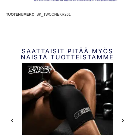
TUOTENUMERO:
SK_TWCONEKR261
SAATTAISIT PITÄÄ MYÖS
NÄISTÄ TUOTTEISTAMME