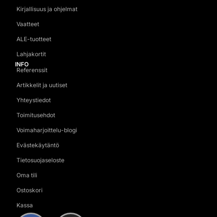
Kirjallisuus ja ohjelmat
Vaatteet
ALE-tuotteet
Lahjakortit
INFO
Referenssit
Artikkelit ja uutiset
Yhteystiedot
Toimitusehdot
Voimaharjoittelu-blogi
Evästekäytäntö
Tietosuojaseloste
Oma tili
Ostoskori
Kassa