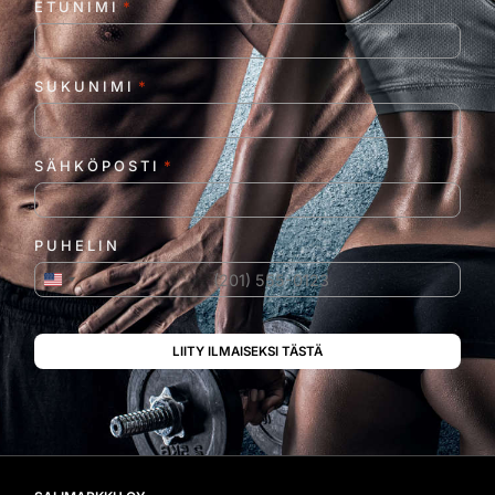
ETUNIMI
*
SUKUNIMI
*
SÄHKÖPOSTI
*
PUHELIN
Yhdysvallat +1