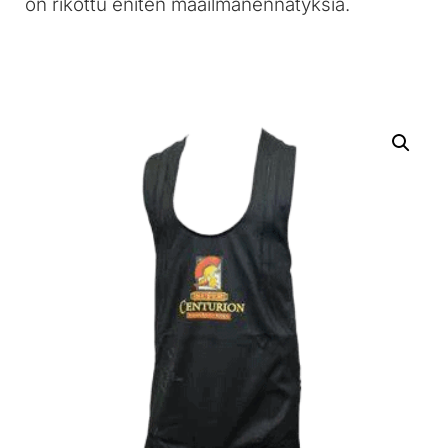
on rikottu eniten maailmanennätyksiä.