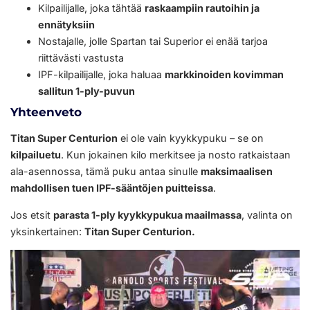
Kilpailijalle, joka tähtää
raskaampiin rautoihin ja
ennätyksiin
Nostajalle, jolle Spartan tai Superior ei enää tarjoa
riittävästi vastusta
IPF-kilpailijalle, joka haluaa
markkinoiden kovimman
sallitun 1-ply-puvun
Yhteenveto
Titan Super Centurion
ei ole vain kyykkypuku – se on
kilpailuetu
. Kun jokainen kilo merkitsee ja nosto ratkaistaan
ala-asennossa, tämä puku antaa sinulle
maksimaalisen
mahdollisen tuen IPF-sääntöjen puitteissa
.
Jos etsit
parasta 1-ply kyykkypukua maailmassa
, valinta on
yksinkertainen:
Titan Super Centurion.