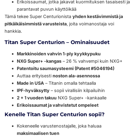
Erikoissaumat, jotka jakavat kuormituksen tasaisesti ja
parantavat puvun käyttöikää
Tämä tekee Super Centurionista
yhden kestävimmistä ja
pitkäikäisimmistä varusteista
, joita voimanostaja voi
hankkia.
Titan Super Centurion – Ominaisuudet
Markkinoiden vahvin 1-ply kyykkypuku
NXG Super+ -kangas
– 26 % vahvempi kuin NXG+
Patentoitu saumasysteemi (Patent #5046194)
Auttaa erityisesti
noston ala-asennossa
Made in USA
– Titanin omalla tehtaalla
IPF-hyväksytty
– sopii virallisiin kilpailuihin
2 + 1 vuoden takuu
NXG Super+ -kankaalle
Erikoissaumat ja vahvistetut ompeleet
Kenelle Titan Super Centurion sopii?
Kokeneelle varustenostajalle, joka haluaa
maksimaalisen tuen