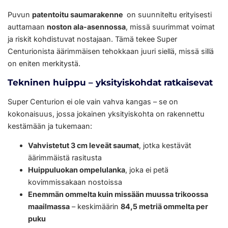
Puvun
patentoitu saumarakenne
on suunniteltu erityisesti
auttamaan
noston ala-asennossa
, missä suurimmat voimat
ja riskit kohdistuvat nostajaan. Tämä tekee Super
Centurionista äärimmäisen tehokkaan juuri siellä, missä sillä
on eniten merkitystä.
Tekninen huippu – yksityiskohdat ratkaisevat
Super Centurion ei ole vain vahva kangas – se on
kokonaisuus, jossa jokainen yksityiskohta on rakennettu
kestämään ja tukemaan:
Vahvistetut 3 cm leveät saumat
, jotka kestävät
äärimmäistä rasitusta
Huippuluokan ompelulanka
, joka ei petä
kovimmissakaan nostoissa
Enemmän ommelta kuin missään muussa trikoossa
maailmassa
– keskimäärin
84,5 metriä ommelta per
puku