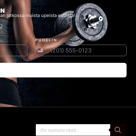
AN
an jatkossa muista upeista eduista!
!
PUHELIN
Yhdysvallat +1