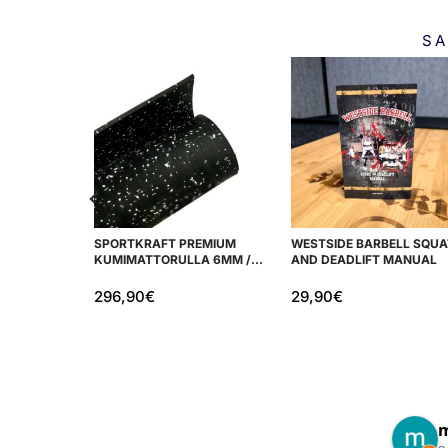
SA
SPORTKRAFT PREMIUM
WESTSIDE BARBELL SQUA
KUMIMATTORULLA 6MM /
AND DEADLIFT MANUAL
10M
296,90
€
29,90
€
Petri N.
J