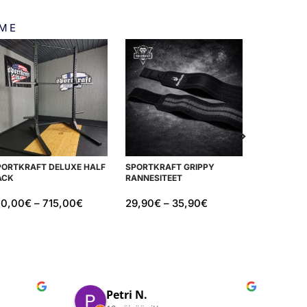
MME
PORTKRAFT DELUXE HALF
SPORTKRAFT GRIPPY
ATOM JUM
ACK
RANNESITEET
KAHVOILL
10,00
€
–
715,00
€
29,90
€
–
35,90
€
7,90
€
Juho V.