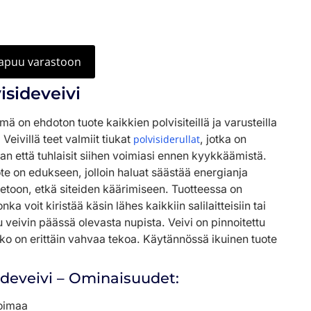
aapuu varastoon
isideveivi
ä on ehdoton tuote kaikkien polvisiteillä ja varusteilla
Veivillä teet valmiit tiukat
polvisiderullat
, jotka on
an että tuhlaisit siihen voimiasi ennen kyykkäämistä.
uote on edukseen, jolloin haluat säästää energianja
toon, etkä siteiden käärimiseen. Tuotteessa on
ka voit kiristää käsin lähes kaikkiin salilaitteisiin tai
u veivin päässä olevasta nupista. Veivi on pinnoitettu
nko on erittäin vahvaa tekoa. Käytännössä ikuinen tuote
ideveivi – Ominaisuudet:
oimaa