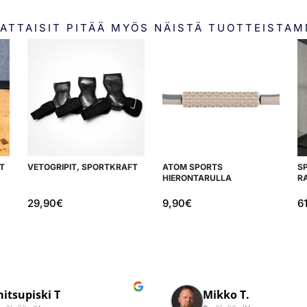
ATTAISIT PITÄÄ MYÖS NÄISTÄ TUOTTEISTA
T
VETOGRIPIT, SPORTKRAFT
ATOM SPORTS
S
HIERONTARULLA
R
29,90
€
9,90
€
6
ussi R.
Juha N.