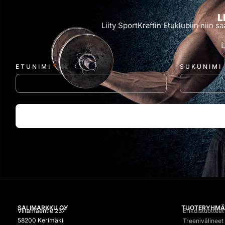
L
Liity SportKraftin Etuklubiin niin
*
ETUNIMI
SUKUNIMI
SALIMARKKU OY
TUOTERYHMÄ
Viitamäentie 237
Erikoistuotteet
58200 Kerimäki
Treenivälineet