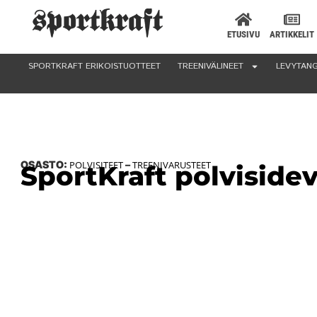
ETUSIVU
ARTIKKELIT
SPORTKRAFT ERIKOISTUOTTEET
TREENIVÄLINEET
LEVYTANG
OSASTO:
POLVISITEET
–
TREENIVARUSTEET
SportKraft polvisidev