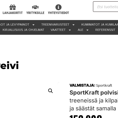
LAHJAKORTIT
YRITYKSILLE
YHTEYSTIEDOT
OT JA LEVYPAINOT
TREENIVARUSTEET
KUMIMATOT JA KUMILA
KIRJALLISUUS JA OHJELMAT
VAATTEET
ALE
REFERENSSIT
eivi
VALMISTAJA:
Sportkraft
SportKraft polvis
treeneissä ja kilpa
ja säästät samalla 