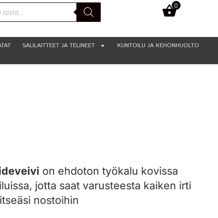
0
0,00
€
ATAT
SALILAITTEET JA TELINEET
KUNTOILU JA KEHONHUOLTO
ideveivi
on ehdoton työkalu kovissa
iluissa, jotta saat varusteesta kaiken irti
itseäsi nostoihin