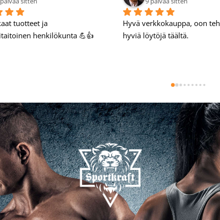
1 päivää sitten
11 päivää sitten
otteet
Laatu kamaa 💪