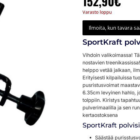
152,90
€
Varasto loppu
Ilmoita, kun tavara s
SportKraft polv
Vihdoin valikoimassa! Täm
nostavien treenikassissa! 
helppo vetää jalkaan, ilm
Erityisesti kilpailuissa t
pusristusvoimat maastave
6.35cm levyinen hahlo, jon
tolppiin. Kiristys tapahtu
pulverimaalilla ja sen ru
kertaostoksena
SportKraft polvis
Säästää purisstusv