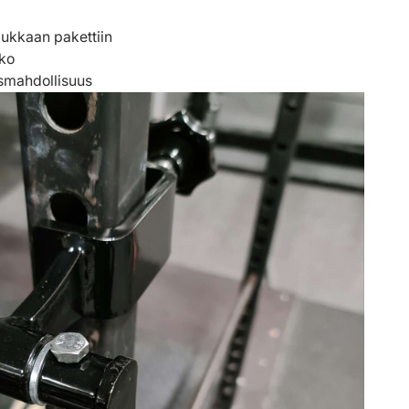
tiukkaan pakettiin
nko
ysmahdollisuus