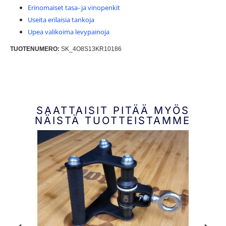
Erinomaiset tasa- ja vinopenkit
Useita erilaisia tankoja
Upea valikoima levypainoja
TUOTENUMERO:
SK_4O8S13KR10186
SAATTAISIT PITÄÄ MYÖS
NÄISTÄ TUOTTEISTAMME