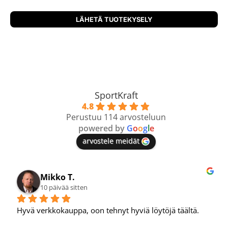
SportKraft
4.8
Perustuu 114 arvosteluun
powered by
G
o
o
g
l
e
arvostele meidät
Mikko T.
10 päivää sitten
Hyvä verkkokauppa, oon tehnyt hyviä löytöjä täältä.