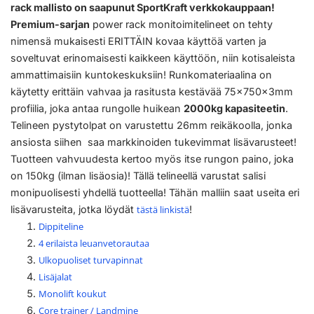
rack mallisto on saapunut SportKraft verkkokauppaan!
Premium-sarjan
power rack monitoimitelineet on tehty
nimensä mukaisesti ERITTÄIN kovaa käyttöä varten ja
soveltuvat erinomaisesti kaikkeen käyttöön, niin kotisaleista
ammattimaisiin kuntokeskuksiin! Runkomateriaalina on
käytetty erittäin vahvaa ja rasitusta kestävää 75x750x3mm
profiilia, joka antaa rungolle huikean
2000kg kapasiteetin
.
Telineen pystytolpat on varustettu 26mm reikäkoolla, jonka
ansiosta siihen saa markkinoiden tukevimmat lisävarusteet!
Tuotteen vahvuudesta kertoo myös itse rungon paino, joka
on 150kg (ilman lisäosia)! Tällä telineellä varustat salisi
monipuolisesti yhdellä tuotteella! Tähän malliin saat useita eri
lisävarusteita, jotka löydät
tästä linkistä
!
Dippiteline
4 erilaista leuanvetorautaa
Ulkopuoliset turvapinnat
Lisäjalat
Monolift koukut
Core trainer / Landmine