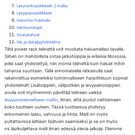
Levytankopidikkeet, 2 mallia
Levypainopidikkeet
Hieronta-/tukirulla
Vetokumitapit
Soutukahvat
Ylä- ja alataljayhdistelmä
Tätä power rack telinettä voit muokata haluamallasi tavalla.
Siihen on mahdollista ostaa jatkotolppia ja erilaisia liitososia,
joilla saat yhdistettyä, niin monta telinettä kuin haluat mihin
tahansa suuntaan. Tällä erinomaisella ratkaisulla saat
rakennettua esimerkiksi toiminnalliseen harjoitteluun sopivat
yhdistelmät! Lisätolppien, väliputkien ja levypainotappien
avulla voit myöhemmin päivittää telineen vaikka
levypainotelineelliseen malliin
, ilman, että joudut vaihtamaan
koko tuotteen uuteen. Tässä tuotteessa yhdistyy
erinomainen laatu, vahvuus ja hinta. Malli on myös
pultattavissa lattiaan lisätuen saamiseksi ja se on myös
ns.läpikuljettava malli ilman edessä olevia jalkoja. Olemme