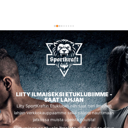
LIITY ILMAISEKSI ETUKLUBIIMME -
SAAT LAHJAN
Liity SportKraftin Etuklubiin niin saat heti ilmaisen
lahjan verkkokauppaamme sekä pääset nauttimaan
jatkossa muista upeista eduista!