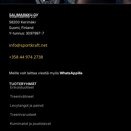
SALIMARKKU OY
Viitamäentie 237
58200 Kerimäki
Suomi, Finland
Y-tunnus: 3097997-7
info@sportkraft.net
+358 44 974 2738
Meille voit laittaa viestiä myös
WhatsAppilla
TUOTERYHMÄT
Erikoistuotteet
Treenivälineet
Levytangot ja painot
Treenivarusteet
Kumimatot ja joustolavat