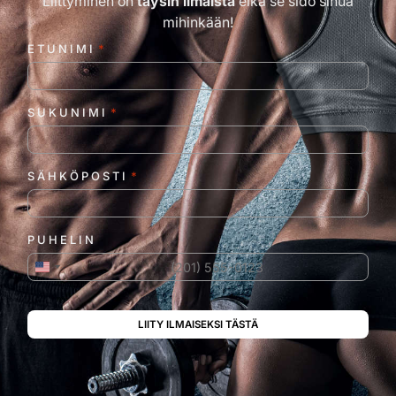
Liittyminen on
täysin ilmaista
eikä se sido sinua
mihinkään!
ETUNIMI
*
SUKUNIMI
*
SÄHKÖPOSTI
*
PUHELIN
Yhdysvallat +1