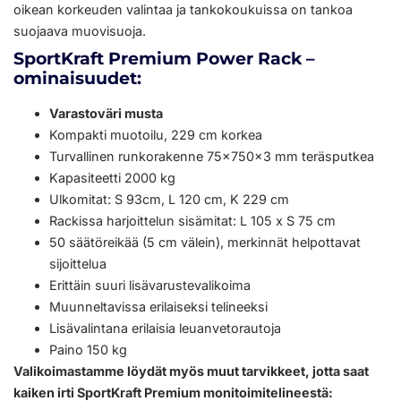
oikean korkeuden valintaa ja tankokoukuissa on tankoa
suojaava muovisuoja.
SportKraft Premium Power Rack –
ominaisuudet:
Varastoväri musta
Kompakti muotoilu, 229 cm korkea
Turvallinen runkorakenne 75x750x3 mm teräsputkea
Kapasiteetti 2000 kg
Ulkomitat: S 93cm, L 120 cm, K 229 cm
Rackissa harjoittelun sisämitat: L 105 x S 75 cm
50 säätöreikää (5 cm välein), merkinnät helpottavat
sijoittelua
Erittäin suuri lisävarustevalikoima
Muunneltavissa erilaiseksi telineeksi
Lisävalintana erilaisia leuanvetorautoja
Paino 150 kg
Valikoimastamme löydät myös muut tarvikkeet, jotta saat
kaiken irti SportKraft Premium monitoimitelineestä: