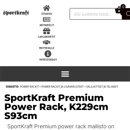
0
0,00
€
ETUSIVU
ARTIKKELIT
LAHJAKORTIT
YRITYKSILLE
YHTEYSTIEDOT
OSASTO:
POWER RACKIT
–
POWER RACKIT JA LISÄVARUSTEET
–
SALILAITTEET JA TELINEET
SportKraft Foldable Wall rack /
SportKraft Premium
taitettava kyykkyteline
Power Rack, K229cm
510,00
€
+
LISÄÄ
S93cm
SportKraft Premium power rack mallisto on