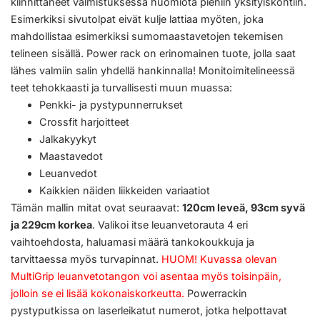
kiinnittäneet valmistuksessa huomiota pieniin yksityiskohtiin.
Esimerkiksi sivutolpat eivät kulje lattiaa myöten, joka
mahdollistaa esimerkiksi sumomaastavetojen tekemisen
telineen sisällä. Power rack on erinomainen tuote, jolla saat
lähes valmiin salin yhdellä hankinnalla! Monitoimitelineessä
teet tehokkaasti ja turvallisesti muun muassa:
Penkki- ja pystypunnerrukset
Crossfit harjoitteet
Jalkakyykyt
Maastavedot
Leuanvedot
Kaikkien näiden liikkeiden variaatiot
Tämän mallin mitat ovat seuraavat:
120cm leveä, 93cm syvä
ja 229cm korkea
. Valikoi itse leuanvetorauta 4 eri
vaihtoehdosta, haluamasi määrä tankokoukkuja ja
tarvittaessa myös turvapinnat.
HUOM! Kuvassa olevan
MultiGrip leuanvetotangon voi asentaa myös toisinpäin,
jolloin se ei lisää kokonaiskorkeutta.
Powerrackin
pystyputkissa on laserleikatut numerot, jotka helpottavat