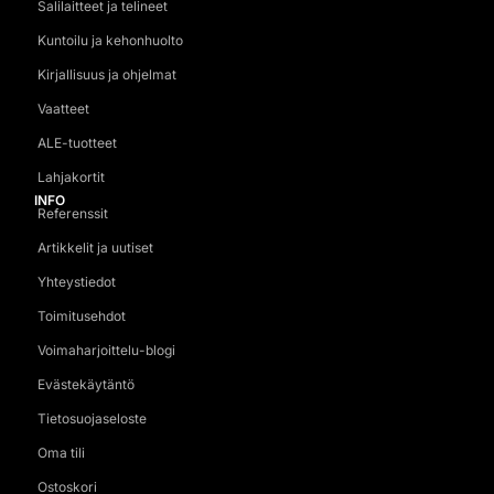
Salilaitteet ja telineet
Kuntoilu ja kehonhuolto
Kirjallisuus ja ohjelmat
Vaatteet
ALE-tuotteet
Lahjakortit
INFO
Referenssit
Artikkelit ja uutiset
Yhteystiedot
Toimitusehdot
Voimaharjoittelu-blogi
Evästekäytäntö
Tietosuojaseloste
Oma tili
Ostoskori