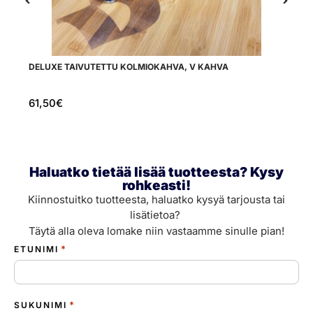
DELUXE TAIVUTETTU KOLMIOKAHVA, V KAHVA
A
61,50
€
1
Haluatko tietää lisää tuotteesta? Kysy
rohkeasti!
Kiinnostuitko tuotteesta, haluatko kysyä tarjousta tai
lisätietoa?
Täytä alla oleva lomake niin vastaamme sinulle pian!
*
ETUNIMI
*
SUKUNIMI