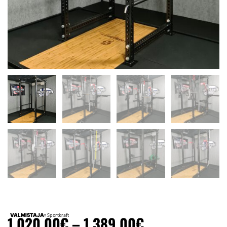
VALMISTAJA:
Sportkraft
1 020,00
€
–
1 389,00
€