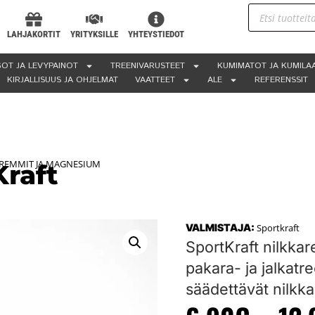
LAHJAKORTIT
YRITYKSILLE
YHTEYSTIEDOT
OT JA LEVYPAINOT
TREENIVARUSTEET
KUMIMATOT JA KUMILA
KIRJALLISUUS JA OHJELMAT
VAATTEET
ALE
REFERENSSIT
REMMIT JA MAGNESIUM
raft
VALMISTAJA:
Sportkraft
SportKraft nilkka
pakara- ja jalkatr
säädettävät nilkka