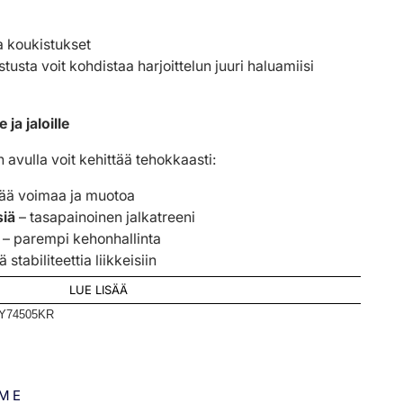
a koukistukset
stusta voit kohdistaa harjoittelun juuri haluamiisi
ja jaloille
avulla voit kehittää tehokkaasti:
sää voimaa ja muotoa
siä
– tasapainoinen jalkatreeni
– parempi kehonhallinta
ä stabiliteettia liikkeisiin
LUE LISÄÄ
Y74505KR
MME