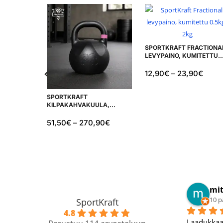
SPORTKRAFT FRACTIONA
LEVYPAINO, KUMITETTU
0.5KG – 2KG
12,90
€
–
23,90
€
SPORTKRAFT
KILPAKAHVAKUULA,
PREMIUM MALLI
51,50
€
–
270,90
€
mit
10 p
SportKraft
4.8
Laadukkaat 