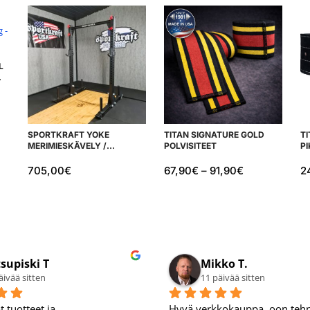
L
SPORTKRAFT YOKE
TITAN SIGNATURE GOLD
T
MERIMIESKÄVELY /
POLVISITEET
P
KYYKKYTELINE
H
705,00
€
67,90
€
–
91,90
€
2
supiski T
Mikko T.
äivää sitten
11 päivää sitten
tuotteet ja 
Hyvä verkkokauppa, oon tehny