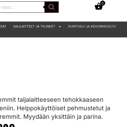
0
0,00
€
ATAT
SALILAITTEET JA TELINEET
KUNTOILU JA KEHONHUOLTO
remmit taljalaitteeseen tehokkaaseen
eeniin. Helppokäyttöiset pehmustetut ja
remmit. Myydään yksittäin ja parina.