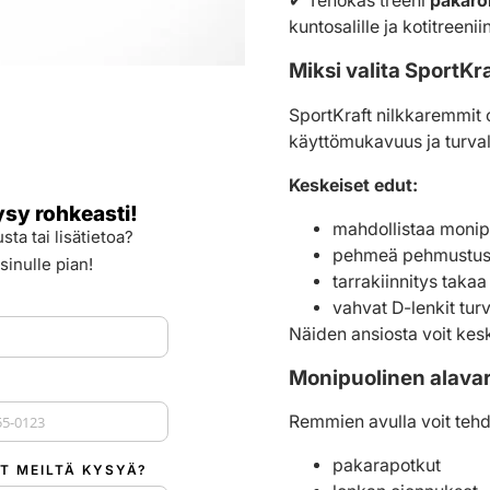
✔
Tehokas treeni
pakaroil
kuntosalille ja kotitreenii
Miksi valita SportKr
SportKraft nilkkaremmit
käyttömukavuus ja turvall
Keskeiset edut:
ysy rohkeasti!
mahdollistaa monipuo
sta tai lisätietoa?
pehmeä pehmustus 
sinulle pian!
tarrakiinnitys taka
vahvat D-lenkit turv
Näiden ansiosta voit kes
Monipuolinen alavart
Remmien avulla voit tehdä
 +1
pakarapotkut
T MEILTÄ KYSYÄ?