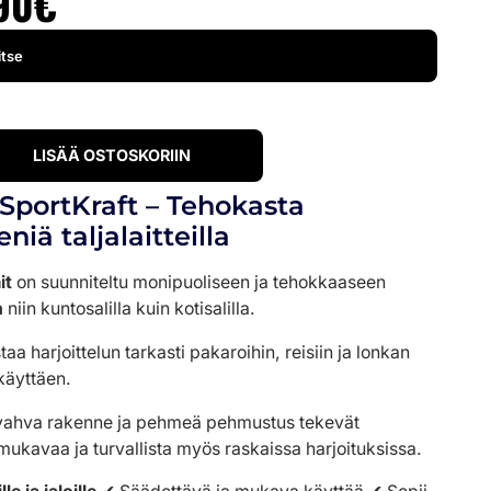
90
€
LISÄÄ OSTOSKORIIN
SportKraft – Tehokasta
niä taljalaitteilla
it
on suunniteltu monipuoliseen ja tehokkaaseen
n
niin kuntosalilla kuin kotisalilla.
aa harjoittelun tarkasti pakaroihin, reisiin ja lonkan
 käyttäen.
 vahva rakenne ja pehmeä pehmustus tekevät
ukavaa ja turvallista myös raskaissa harjoituksissa.