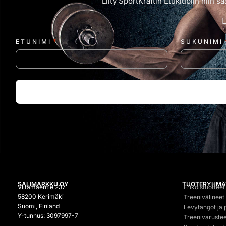
Liity SportKraftin Etuklubiin niin
*
ETUNIMI
SUKUNIMI
SALIMARKKU OY
TUOTERYHMÄ
Viitamäentie 237
Erikoistuotteet
58200 Kerimäki
Treenivälineet
Suomi, Finland
Levytangot ja 
Y-tunnus: 3097997-7
Treenivarustee