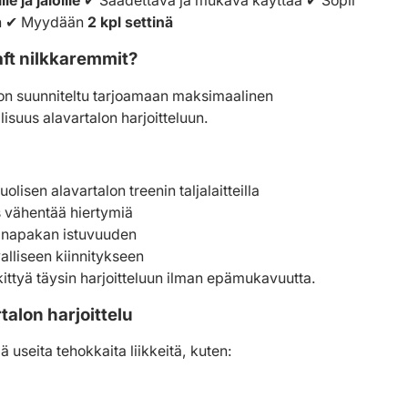
le ja jaloille
✔
Säädettävä ja mukava käyttää
✔
Sopii
n
✔
Myydään
2 kpl settinä
aft nilkkaremmit?
 on suunniteltu tarjoamaan maksimaalinen
isuus alavartalon harjoitteluun.
lisen alavartalon treenin taljalaitteilla
vähentää hiertymiä
a napakan istuvuuden
alliseen kiinnitykseen
kittyä täysin harjoitteluun ilman epämukavuutta.
alon harjoittelu
 useita tehokkaita liikkeitä, kuten: