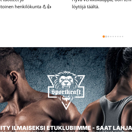
toinen henkilökunta 💪👍
löytöjä täältä.
IITY ILMAISEKSI ETUKLUBIIMME - SAAT LAHJ