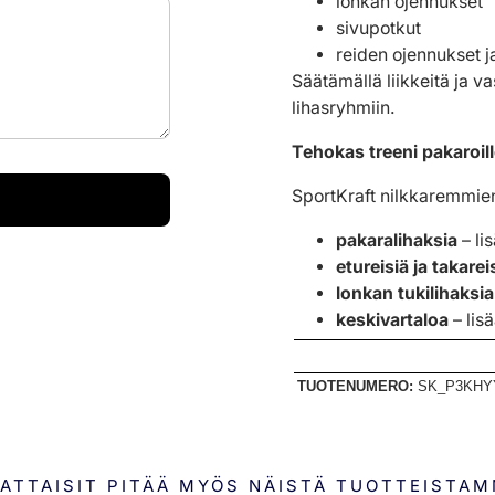
lonkan ojennukset
sivupotkut
reiden ojennukset j
Säätämällä liikkeitä ja va
lihasryhmiin.
Tehokas treeni pakaroille 
SportKraft nilkkaremmien 
pakaralihaksia
– li
etureisiä ja takarei
lonkan tukilihaksia
keskivartaloa
– lisä
TUOTENUMERO:
SK_P3KHY
ATTAISIT PITÄÄ MYÖS NÄISTÄ TUOTTEISTA