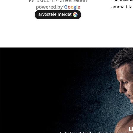
Perustuu 114 arvosteluun
powered by
G
o
o
g
l
e
ammattitai
arvostele meidät
L