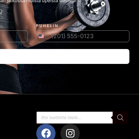
an jatkossa muista upeista eduista!
!
PUHELIN
Yhdysvallat +1