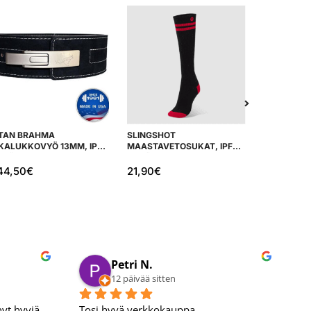
ITAN BRAHMA
SLINGSHOT
SPORTKRA
IKALUKKOVYÖ 13MM, IPF
MAASTAVETOSUKAT, IPF
KYYKKYTA
YVÄKSYTTY
HYVÄKSYTTY
44,50
€
21,90
€
949,00
€
Petri N.
12 päivää sitten
t hyviä 
Tosi hyvä verkkokauppa.
Hy