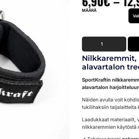
6,90
€
–
12,
MÄÄRÄ
Nilkkaremmit, 
alavartalon tree
SportKraftin nilkkaremm
alavartalon harjoitteluu
Näiden avulla voit kohdist
tukilihaksiin taljalaitteita
Laadukkaat materiaalit,
nilkkaremmien käytöstä m