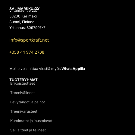
SALIMARKKU OY
Viitamäentie 237
58200 Kerimäki
Suomi, Finland
Y-tunnus: 3097997-7
info@sportkraft.net
+358 44 974 2738
Meille voit laittaa viestiä myös
WhatsAppilla
TUOTERYHMÄT
Erikoistuotteet
Treenivälineet
Levytangot ja painot
Treenivarusteet
Kumimatot ja joustolavat
Salilaitteet ja telineet