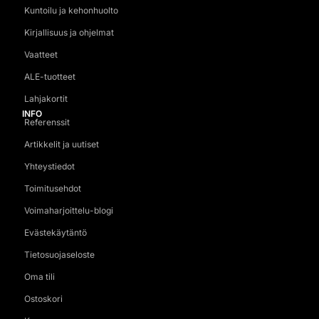
Kuntoilu ja kehonhuolto
Kirjallisuus ja ohjelmat
Vaatteet
ALE-tuotteet
Lahjakortit
INFO
Referenssit
Artikkelit ja uutiset
Yhteystiedot
Toimitusehdot
Voimaharjoittelu-blogi
Evästekäytäntö
Tietosuojaseloste
Oma tili
Ostoskori