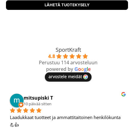
SportKraft
4.8
Perustuu 114 arvosteluun
powered by
G
o
o
g
l
e
arvostele meidät
Mikko T.
11 päivää sitten
Hyvä verkkokauppa, oon tehnyt hyviä löytöjä täältä.