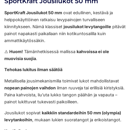
SportKraft Jousilukot 50 mm
SportKraft Jousilukot 50 mm
ovat edullinen, kestävä ja
helppokäyttöinen ratkaisu levypainojen turvalliseen
kiinnitykseen. Nämä klassiset
jousilukot levytangoille
pitävät
painot napakasti paikallaan niin kotikuntosalilla kuin
ammattikäytössäkin.
⚠️
Huom!
Tämänhetkisessä mallissa
kahvoissa ei ole
muovisia suojia
.
Tehokas lukitus ilman säätöä
Metallisella jousimekanismilla toimivat lukot mahdollistavat
nopean painojen vaihdon
ilman ruuveja tai erillisiä kiristyksiä.
Paina kahvoista, liu’uta lukko tangon päähän ja vapauta –
painot lukittuvat tukevasti paikoilleen.
Jousilukot sopivat
kaikkiin standardeihin 50 mm (olympia)
levytankoihin
, mukaan lukien suoratangot ja erikoistangot.