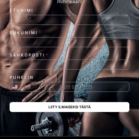
mihinkään!
ETUNIMI
*
SUKUNIMI
*
SÄHKÖPOSTI
*
PUHELIN
Yhdysvallat +1