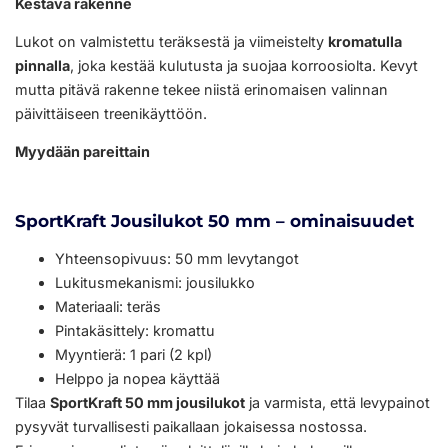
Kestävä rakenne
Lukot on valmistettu teräksestä ja viimeistelty
kromatulla
pinnalla
, joka kestää kulutusta ja suojaa korroosiolta. Kevyt
mutta pitävä rakenne tekee niistä erinomaisen valinnan
päivittäiseen treenikäyttöön.
Myydään pareittain
SportKraft Jousilukot 50 mm – ominaisuudet
Yhteensopivuus: 50 mm levytangot
Lukitusmekanismi: jousilukko
Materiaali: teräs
Pintakäsittely: kromattu
Myyntierä: 1 pari (2 kpl)
Helppo ja nopea käyttää
Tilaa
SportKraft 50 mm jousilukot
ja varmista, että levypainot
pysyvät turvallisesti paikallaan jokaisessa nostossa.