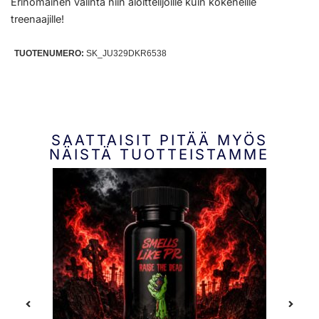
Erinomainen valinta niin aloittelijoille kuin kokeneille
treenaajille!
TUOTENUMERO:
SK_JU329DKR6538
SAATTAISIT PITÄÄ MYÖS
NÄISTÄ TUOTTEISTAMME