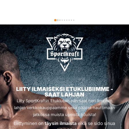
LIITY ILMAISEKSI ETUKLUBIIMME -
SAAT LAHJAN
Liity SportKraftin Etuklubiin niin saat heti ilmaisen
lahjan verkkokauppaamme sekä pääset nauttimaan
jatkossa muista upeista eduista!
Liittyminen on
täysin ilmaista
eikä se sido sinua