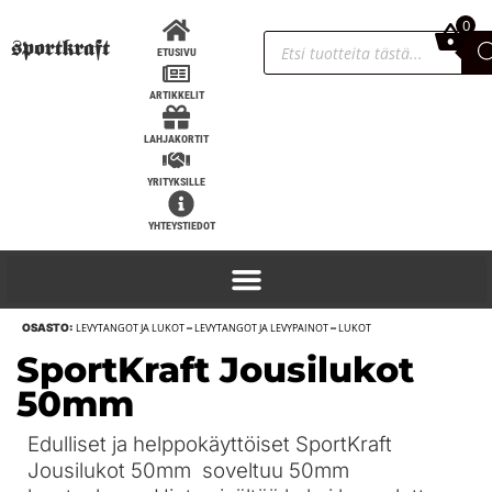
0
0,00
€
ETUSIVU
ARTIKKELIT
LAHJAKORTIT
YRITYKSILLE
YHTEYSTIEDOT
OSASTO:
LEVYTANGOT JA LUKOT
–
LEVYTANGOT JA LEVYPAINOT
–
LUKOT
Inzer Atomic polvisiteet, IPF
SportKraft Jousilukot
hyväksytty - 3m
50mm
97,00
€
+
LISÄÄ
Edulliset ja helppokäyttöiset SportKraft
Jousilukot 50mm soveltuu 50mm