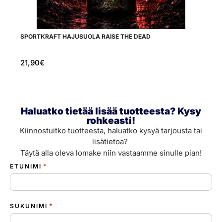
SPORTKRAFT HAJUSUOLA RAISE THE DEAD
A
21,90
€
5
Haluatko tietää lisää tuotteesta? Kysy
rohkeasti!
Kiinnostuitko tuotteesta, haluatko kysyä tarjousta tai
lisätietoa?
Täytä alla oleva lomake niin vastaamme sinulle pian!
*
ETUNIMI
*
SUKUNIMI