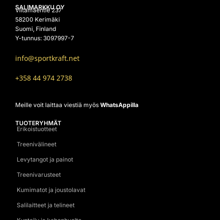
SALIMARKKU OY
Viitamäentie 237
58200 Kerimäki
Suomi, Finland
Y-tunnus: 3097997-7
info@sportkraft.net
+358 44 974 2738
Meille voit laittaa viestiä myös
WhatsAppilla
TUOTERYHMÄT
Erikoistuotteet
Treenivälineet
Levytangot ja painot
Treenivarusteet
Kumimatot ja joustolavat
Salilaitteet ja telineet