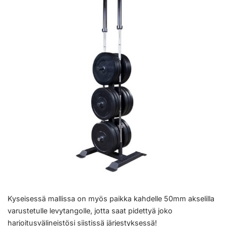
Kyseisessä mallissa on myös paikka kahdelle 50mm akselilla
varustetulle levytangolle, jotta saat pidettyä joko
harjoitusvälineistösi siistissä järjestyksessä!