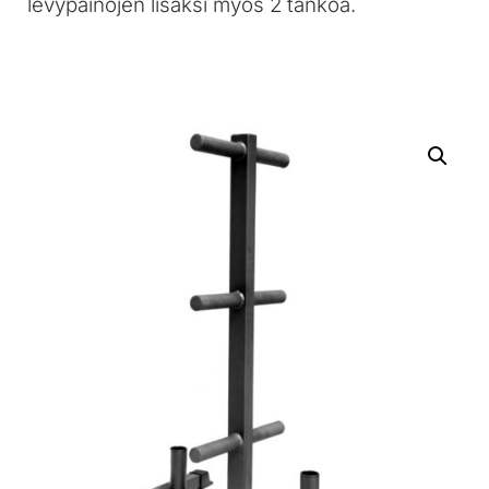
levypainojen lisäksi myös 2 tankoa.