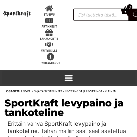
0
0,00
€
ETUSIVU
ARTIKKELIT
LAHJAKORTIT
YRITYKSILLE
YHTEYSTIEDOT
OSASTO:
LEVYPAINO- JA TANKOTELINEET
–
LEVYTANGOT JA LEVYPAINOT
–
YLEINEN
Sling Shot STrong kyynärtuet - S,
SportKraft levypaino ja
Valkoinen
tankoteline
40,90
€
+
LISÄÄ
Erittäin vahva
SportKraft levypaino ja
tankoteline
. Tähän malliin saat saat asetettua