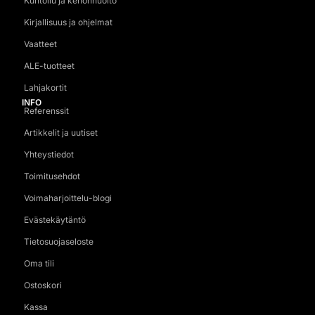
Kuntoilu ja kehonhuolto
Kirjallisuus ja ohjelmat
Vaatteet
ALE-tuotteet
Lahjakortit
INFO
Referenssit
Artikkelit ja uutiset
Yhteystiedot
Toimitusehdot
Voimaharjoittelu-blogi
Evästekäytäntö
Tietosuojaseloste
Oma tili
Ostoskori
Kassa