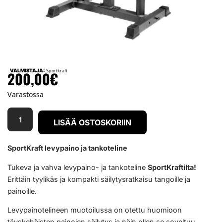
VALMISTAJA:
Sportkraft
200,00
€
Varastossa
LISÄÄ OSTOSKORIIN
SportKraft levypaino ja tankoteline
Tukeva ja vahva levypaino- ja tankoteline
SportKraftilta!
Erittäin tyylikäs ja kompakti säilytysratkaisu tangoille ja
painoille.
Levypainotelineen muotoilussa on otettu huomioon
täyskehäisten painojen säilytys ja näin ollen se soveltuu