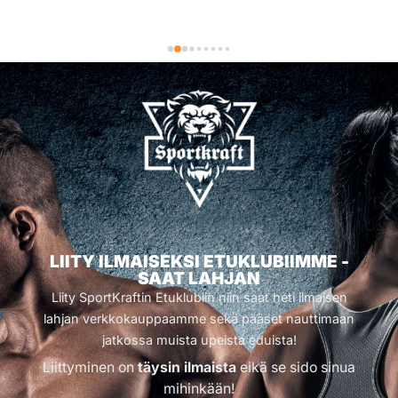
LIITY ILMAISEKSI ETUKLUBIIMME -
SAAT LAHJAN
Liity SportKraftin Etuklubiin niin saat heti ilmaisen
lahjan verkkokauppaamme sekä pääset nauttimaan
jatkossa muista upeista eduista!
Liittyminen on
täysin ilmaista
eikä se sido sinua
mihinkään!