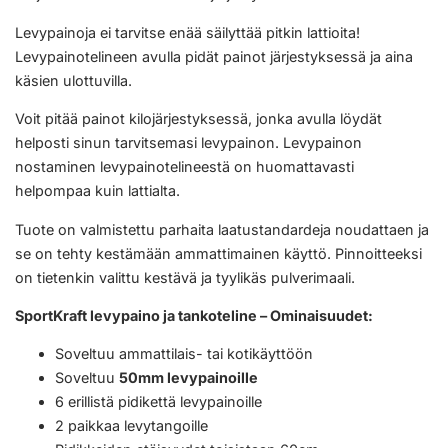
Levypainoja ei tarvitse enää säilyttää pitkin lattioita!
Levypainotelineen avulla pidät painot järjestyksessä ja aina
käsien ulottuvilla.
Voit pitää painot kilojärjestyksessä, jonka avulla löydät
helposti sinun tarvitsemasi levypainon. Levypainon
nostaminen levypainotelineestä on huomattavasti
helpompaa kuin lattialta.
Tuote on valmistettu parhaita laatustandardeja noudattaen ja
se on tehty kestämään ammattimainen käyttö. Pinnoitteeksi
on tietenkin valittu kestävä ja tyylikäs pulverimaali.
SportKraft levypaino ja tankoteline – Ominaisuudet:
Soveltuu ammattilais- tai kotikäyttöön
Soveltuu
50mm levypainoille
6 erillistä pidikettä levypainoille
2 paikkaa levytangoille