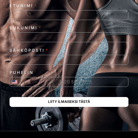
ETUNIMI
*
SUKUNIMI
*
SÄHKÖPOSTI
*
PUHELIN
Yhdysvallat +1