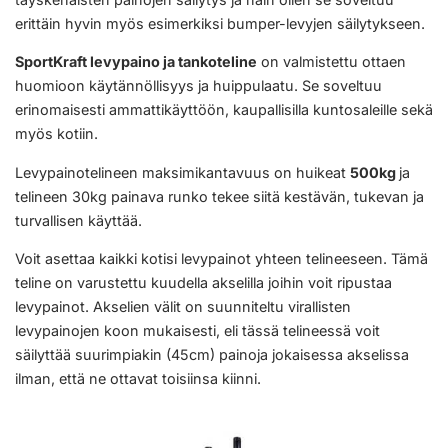
erittäin hyvin myös esimerkiksi bumper-levyjen säilytykseen.
SportKraft levypaino ja tankoteline
on valmistettu ottaen
huomioon käytännöllisyys ja huippulaatu. Se soveltuu
erinomaisesti ammattikäyttöön, kaupallisilla kuntosaleille sekä
myös kotiin.
Levypainotelineen maksimikantavuus on huikeat
500kg
ja
telineen 30kg painava runko tekee siitä kestävän, tukevan ja
turvallisen käyttää.
Voit asettaa kaikki kotisi levypainot yhteen telineeseen. Tämä
teline on varustettu kuudella akselilla joihin voit ripustaa
levypainot. Akselien välit on suunniteltu virallisten
levypainojen koon mukaisesti, eli tässä telineessä voit
säilyttää suurimpiakin (45cm) painoja jokaisessa akselissa
ilman, että ne ottavat toisiinsa kiinni.