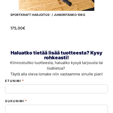
SPORTKRAFT HARJOITUS- / JUNIORITANKO 10KG
PR
175,00
€
2
Haluatko tietää lisää tuotteesta? Kysy
rohkeasti!
Kiinnostuitko tuotteesta, haluatko kysyä tarjousta tai
lisätietoa?
Täytä alla oleva lomake niin vastaamme sinulle pian!
*
ETUNIMI
*
SUKUNIMI