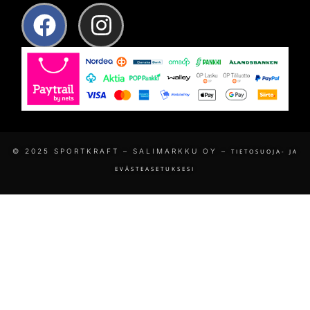
© 2025 SPORTKRAFT – SALIMARKKU OY –
TIETOSUOJA- JA
EVÄSTEASETUKSESI