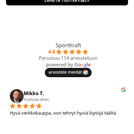
SportKraft
4.8
Perustuu 114 arvosteluun
powered by
G
o
o
g
l
e
arvostele meidät
Mikko T.
9 päivää sitten
Hyvä verkkokauppa, oon tehnyt hyviä löytöjä täältä.