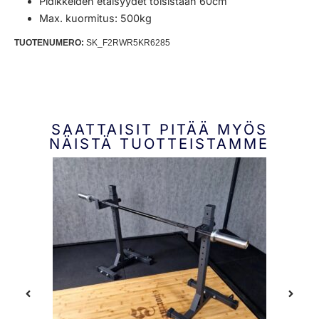
Pidikkeiden etäisyydet toisistaan 60cm
Max. kuormitus: 500kg
TUOTENUMERO:
SK_F2RWR5KR6285
SAATTAISIT PITÄÄ MYÖS
NÄISTÄ TUOTTEISTAMME