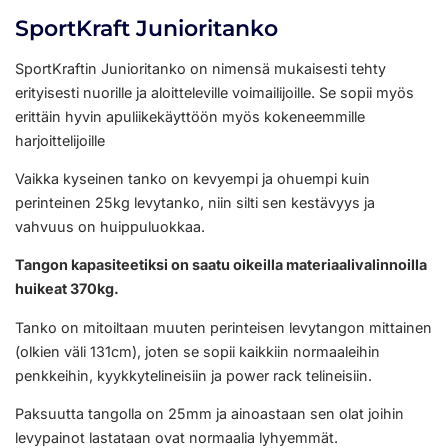
SportKraft Junioritanko
SportKraftin Junioritanko on nimensä mukaisesti tehty
erityisesti nuorille ja aloitteleville voimailijoille. Se sopii myös
erittäin hyvin apuliikekäyttöön myös kokeneemmille
harjoittelijoille
Vaikka kyseinen tanko on kevyempi ja ohuempi kuin
perinteinen 25kg levytanko, niin silti sen kestävyys ja
vahvuus on huippuluokkaa.
Tangon kapasiteetiksi on saatu oikeilla materiaalivalinnoilla
huikeat 370kg.
Tanko on mitoiltaan muuten perinteisen levytangon mittainen
(olkien väli 131cm), joten se sopii kaikkiin normaaleihin
penkkeihin, kyykkytelineisiin ja power rack telineisiin.
Paksuutta tangolla on 25mm ja ainoastaan sen olat joihin
levypainot lastataan ovat normaalia lyhyemmät.