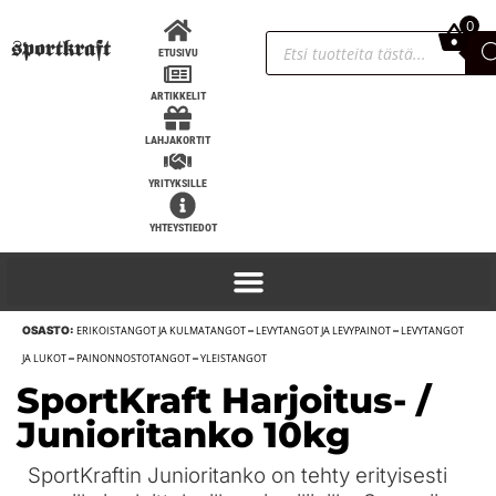
0
0,00
€
ETUSIVU
ARTIKKELIT
LAHJAKORTIT
YRITYKSILLE
YHTEYSTIEDOT
OSASTO:
ERIKOISTANGOT JA KULMATANGOT
–
LEVYTANGOT JA LEVYPAINOT
–
LEVYTANGOT
Super Katana low cut A/S, IPF
JA LUKOT
–
PAINONNOSTOTANGOT
–
YLEISTANGOT
hyväksytty - 52
SportKraft Harjoitus- /
347,90
€
+
LISÄÄ
Junioritanko 10kg
SportKraftin Junioritanko on tehty erityisesti