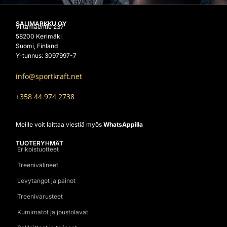
SALIMARKKU OY
Viitamäentie 237
58200 Kerimäki
Suomi, Finland
Y-tunnus: 3097997-7
info@sportkraft.net
+358 44 974 2738
Meille voit laittaa viestiä myös
WhatsAppilla
TUOTERYHMÄT
Erikoistuotteet
Treenivälineet
Levytangot ja painot
Treenivarusteet
Kumimatot ja joustolavat