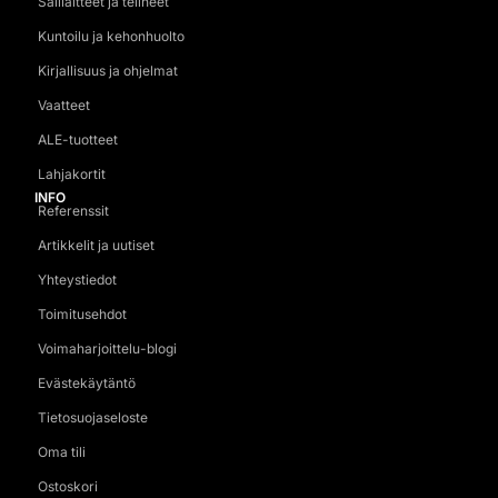
Salilaitteet ja telineet
Kuntoilu ja kehonhuolto
Kirjallisuus ja ohjelmat
Vaatteet
ALE-tuotteet
Lahjakortit
INFO
Referenssit
Artikkelit ja uutiset
Yhteystiedot
Toimitusehdot
Voimaharjoittelu-blogi
Evästekäytäntö
Tietosuojaseloste
Oma tili
Ostoskori