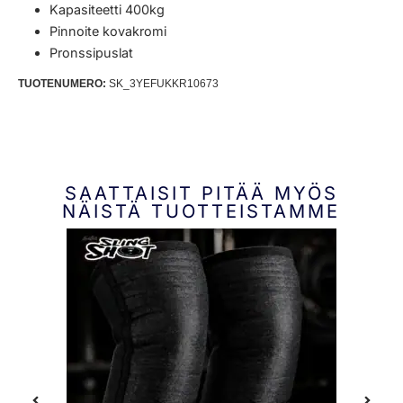
Kapasiteetti 400kg
Pinnoite kovakromi
Pronssipuslat
TUOTENUMERO:
SK_3YEFUKKR10673
SAATTAISIT PITÄÄ MYÖS
NÄISTÄ TUOTTEISTAMME