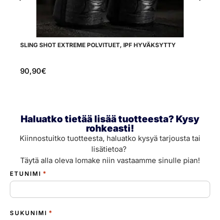
SLING SHOT EXTREME POLVITUET, IPF HYVÄKSYTTY
IR
90,90
€
2
Haluatko tietää lisää tuotteesta? Kysy
rohkeasti!
Kiinnostuitko tuotteesta, haluatko kysyä tarjousta tai
lisätietoa?
Täytä alla oleva lomake niin vastaamme sinulle pian!
*
ETUNIMI
*
SUKUNIMI