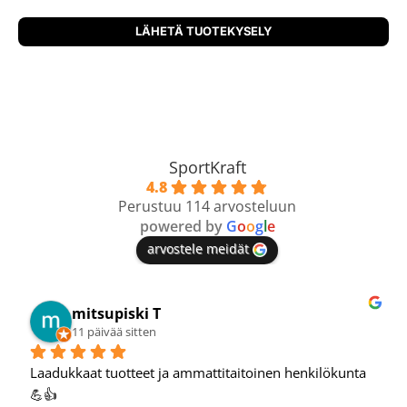
SportKraft
4.8
Perustuu 114 arvosteluun
powered by
G
o
o
g
l
e
arvostele meidät
Mikko T.
12 päivää sitten
Hyvä verkkokauppa, oon tehnyt hyviä löytöjä täältä.