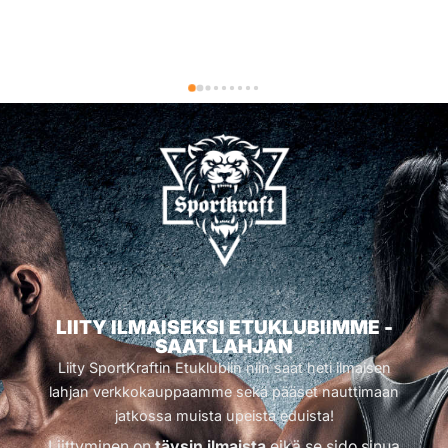
LIITY ILMAISEKSI ETUKLUBIIMME -
SAAT LAHJAN
Liity SportKraftin Etuklubiin niin saat heti ilmaisen
lahjan verkkokauppaamme sekä pääset nauttimaan
jatkossa muista upeista eduista!
Liittyminen on
täysin ilmaista
eikä se sido sinua