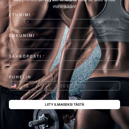
mihinkään!
ETUNIMI
*
SUKUNIMI
*
SÄHKÖPOSTI
*
PUHELIN
Yhdysvallat +1