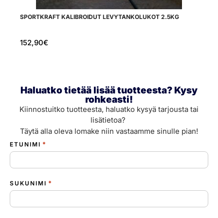
SPORTKRAFT KALIBROIDUT LEVYTANKOLUKOT 2.5KG
AT
152,90
€
9
Haluatko tietää lisää tuotteesta? Kysy
rohkeasti!
Kiinnostuitko tuotteesta, haluatko kysyä tarjousta tai
lisätietoa?
Täytä alla oleva lomake niin vastaamme sinulle pian!
*
ETUNIMI
*
SUKUNIMI