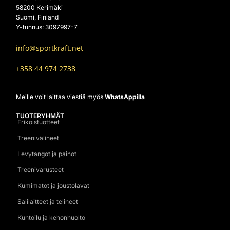
58200 Kerimäki
Suomi, Finland
Y-tunnus: 3097997-7
info@sportkraft.net
+358 44 974 2738
Meille voit laittaa viestiä myös
WhatsAppilla
TUOTERYHMÄT
Erikoistuotteet
Treenivälineet
Levytangot ja painot
Treenivarusteet
Kumimatot ja joustolavat
Salilaitteet ja telineet
Kuntoilu ja kehonhuolto