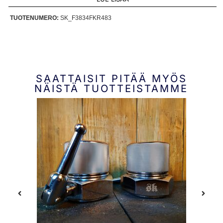
TUOTENUMERO:
SK_F3834FKR483
SAATTAISIT PITÄÄ MYÖS
NÄISTÄ TUOTTEISTAMME