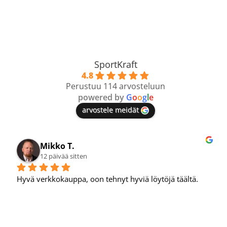
SportKraft
4.8
Perustuu 114 arvosteluun
powered by
G
o
o
g
l
e
arvostele meidät
Mikko T.
12 päivää sitten
Hyvä verkkokauppa, oon tehnyt hyviä löytöjä täältä.