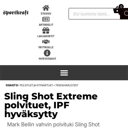
0
0,00
€
ETUSIVU
ARTIKKELIT
LAHJAKORTIT
YRITYKSILLE
YHTEYSTIEDOT
OSASTO:
POLVITUET JA KYYNÄRTUET
–
TREENIVARUSTEET
SportKraft Hex käsipaino - suora
Sling Shot Extreme
kahva - 30kg
polvituet, IPF
98,95
€
+
LISÄÄ
hyväksytty
Mark Bellin vahvin polvituki Sling Shot