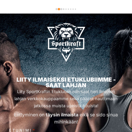
LIITY ILMAISEKSI ETUKLUBIIMME -
SAAT LAHJAN
Liity SportKraftin Etuklubiin niin saat heti ilmaisen
lahjan verkkokauppaamme sekä pääset nauttimaan
jatkossa muista upeista eduista!
Liittyminen on
täysin ilmaista
eikä se sido sinua
mihinkään!
ETUNIMI
*