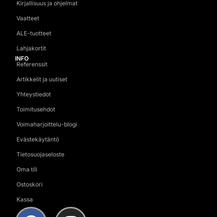
Kirjallisuus ja ohjelmat
Vaatteet
ALE-tuotteet
Lahjakortit
INFO
Referenssit
Artikkelit ja uutiset
Yhteystiedot
Toimitusehdot
Voimaharjoittelu-blogi
Evästekäytäntö
Tietosuojaseloste
Oma tili
Ostoskori
Kassa