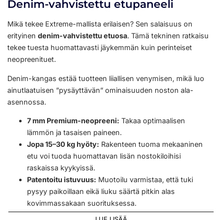
Denim-vahvistettu etupaneeli
Mikä tekee Extreme-mallista erilaisen? Sen salaisuus on
erityinen
denim-vahvistettu etuosa
. Tämä tekninen ratkaisu
tekee tuesta huomattavasti jäykemmän kuin perinteiset
neopreenituet.
Denim-kangas estää tuotteen liiallisen venymisen, mikä luo
ainutlaatuisen ”pysäyttävän” ominaisuuden noston ala-
asennossa.
7 mm Premium-neopreeni:
Takaa optimaalisen
lämmön ja tasaisen paineen.
Jopa 15–30 kg hyöty:
Rakenteen tuoma mekaaninen
etu voi tuoda huomattavan lisän nostokiloihisi
raskaissa kyykyissä.
Patentoitu istuvuus:
Muotoilu varmistaa, että tuki
pysyy paikoillaan eikä liuku säärtä pitkin alas
kovimmassakaan suorituksessa.
LUE LISÄÄ