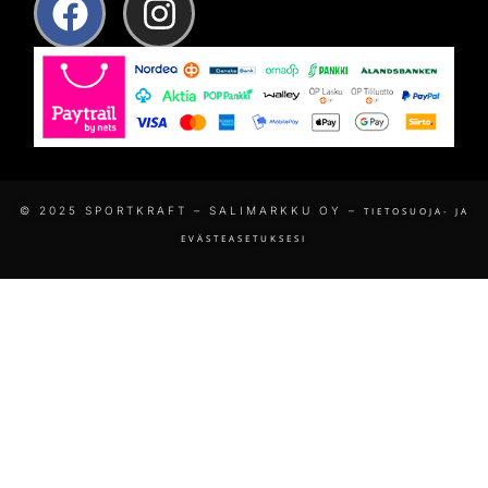
© 2025 SPORTKRAFT – SALIMARKKU OY –
TIETOSUOJA- JA
EVÄSTEASETUKSESI