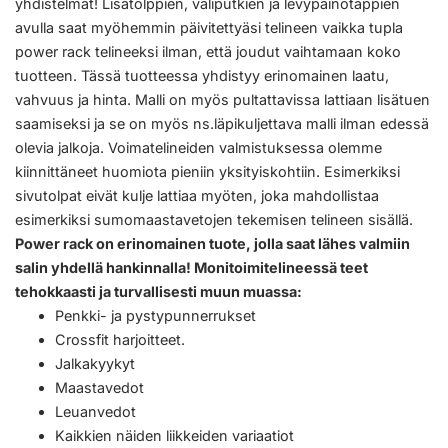
yhdistelmät! Lisätolppien, väliputkien ja levypainotappien
avulla saat myöhemmin päivitettyäsi telineen vaikka tupla
power rack telineeksi ilman, että joudut vaihtamaan koko
tuotteen. Tässä tuotteessa yhdistyy erinomainen laatu,
vahvuus ja hinta. Malli on myös pultattavissa lattiaan lisätuen
saamiseksi ja se on myös ns.läpikuljettava malli ilman edessä
olevia jalkoja. Voimatelineiden valmistuksessa olemme
kiinnittäneet huomiota pieniin yksityiskohtiin. Esimerkiksi
sivutolpat eivät kulje lattiaa myöten, joka mahdollistaa
esimerkiksi sumomaastavetojen tekemisen telineen sisällä.
Power rack on erinomainen tuote, jolla saat lähes valmiin
salin yhdellä hankinnalla! Monitoimitelineessä teet
tehokkaasti ja turvallisesti muun muassa:
Penkki- ja pystypunnerrukset
Crossfit harjoitteet.
Jalkakyykyt
Maastavedot
Leuanvedot
Kaikkien näiden liikkeiden variaatiot