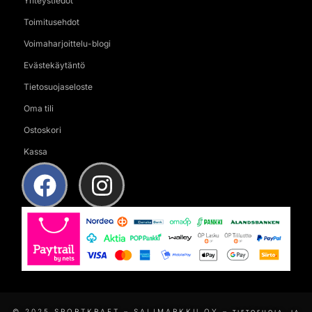
Yhteystiedot
Toimitusehdot
Voimaharjoittelu-blogi
Evästekäytäntö
Tietosuojaseloste
Oma tili
Ostoskori
Kassa
© 2025 SPORTKRAFT – SALIMARKKU OY –
TIETOSUOJA- JA