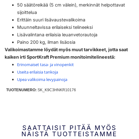
50 säätöreikää (5 cm välein), merkinnät helpottavat
sijoittelua
Erittäin suuri lisävaustevalikoima
Muunneltavissa erilaiseksi telineeksi
Lisävalintana erilaisia leuanvetorautoja
Paino 200 kg, ilman lisäosia
Valikoimastamme löydät myös muut tarvikkeet, jotta saat
kaiken irti SportKraft Premium monitoimitelineestä:
Erinomaiset tasa- ja vinopenkit
Useita erilaisia tankoja
Upea valikoima levypainoja
TUOTENUMERO:
SK_K9C3HNKR10176
SAATTAISIT PITÄÄ MYÖS
NÄISTÄ TUOTTEISTAMME