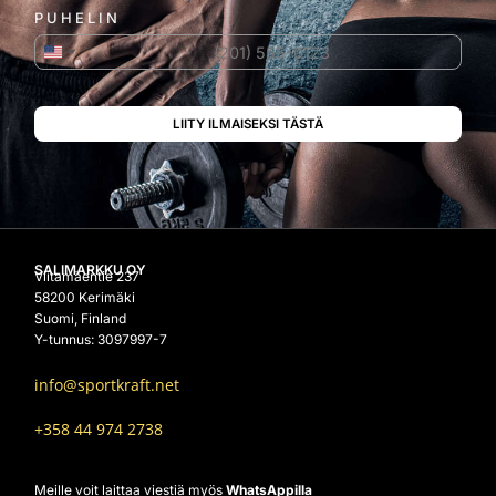
PUHELIN
Yhdysvallat +1
SALIMARKKU OY
Viitamäentie 237
58200 Kerimäki
Suomi, Finland
Y-tunnus: 3097997-7
info@sportkraft.net
+358 44 974 2738
Meille voit laittaa viestiä myös
WhatsAppilla