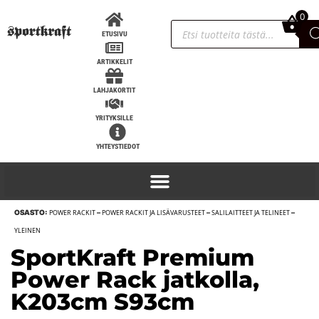
0
0,00
€
ETUSIVU
ARTIKKELIT
LAHJAKORTIT
YRITYKSILLE
YHTEYSTIEDOT
OSASTO:
POWER RACKIT
–
POWER RACKIT JA LISÄVARUSTEET
–
SALILAITTEET JA TELINEET
–
,
Nivelletty pitkä taljakahva, 2 pituutta -
YLEINEN
32" (81cm)
SportKraft Premium
35,90
€
ISÄÄ
+
LISÄÄ
Power Rack jatkolla,
K203cm S93cm