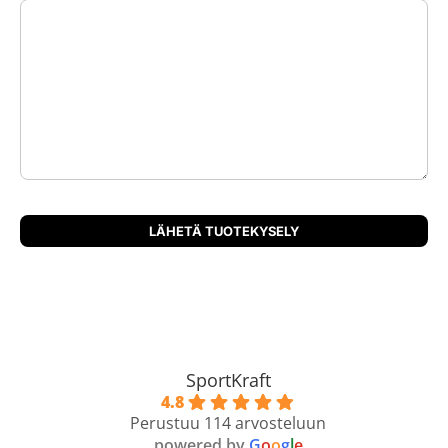
SportKraft
4.8
Perustuu 114 arvosteluun
powered by
G
o
o
g
l
e