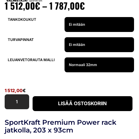
VALMISTAJA:
Sportkraft
1 512,00
€
–
1 787,00
€
TANKOKOUKUT
TURVAPINNAT
LEUANVETORAUTA MALLI
1 512,00
€
LISÄÄ OSTOSKORIIN
SportKraft Premium Power rack
jatkolla, 203 x 93cm