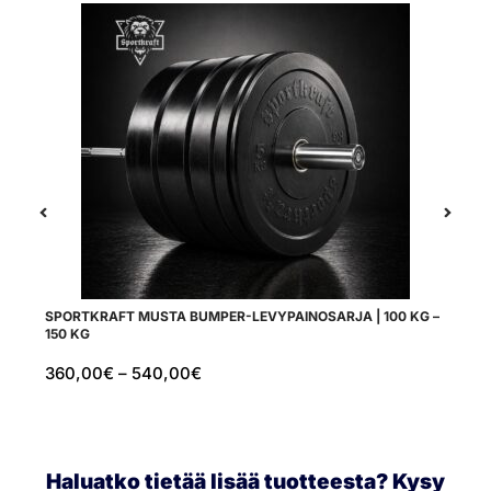
SPORTKRAFT MUSTA BUMPER-LEVYPAINOSARJA | 100 KG –
SP
150 KG
360,00
€
–
540,00
€
6
Haluatko tietää lisää tuotteesta? Kysy