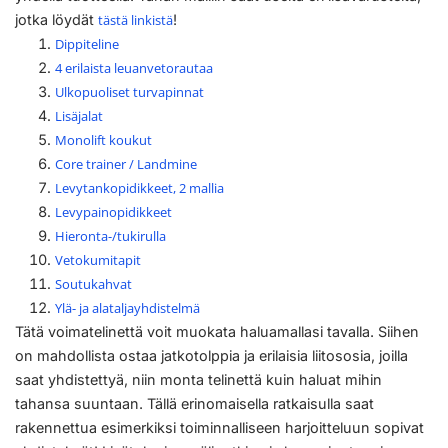
jotka löydät
tästä linkistä
!
Dippiteline
4 erilaista leuanvetorautaa
Ulkopuoliset turvapinnat
Lisäjalat
Monolift koukut
Core trainer / Landmine
Levytankopidikkeet, 2 mallia
Levypainopidikkeet
Hieronta-/tukirulla
Vetokumitapit
Soutukahvat
Ylä- ja alataljayhdistelmä
Tätä voimatelinettä voit muokata haluamallasi tavalla. Siihen
on mahdollista ostaa jatkotolppia ja erilaisia liitososia, joilla
saat yhdistettyä, niin monta telinettä kuin haluat mihin
tahansa suuntaan. Tällä erinomaisella ratkaisulla saat
rakennettua esimerkiksi toiminnalliseen harjoitteluun sopivat