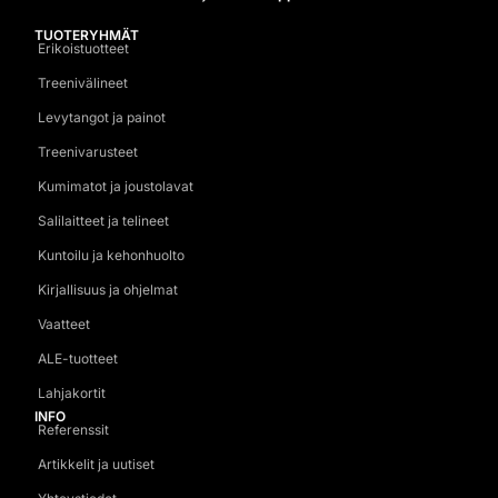
TUOTERYHMÄT
Erikoistuotteet
Treenivälineet
Levytangot ja painot
Treenivarusteet
Kumimatot ja joustolavat
Salilaitteet ja telineet
Kuntoilu ja kehonhuolto
Kirjallisuus ja ohjelmat
Vaatteet
ALE-tuotteet
Lahjakortit
INFO
Referenssit
Artikkelit ja uutiset