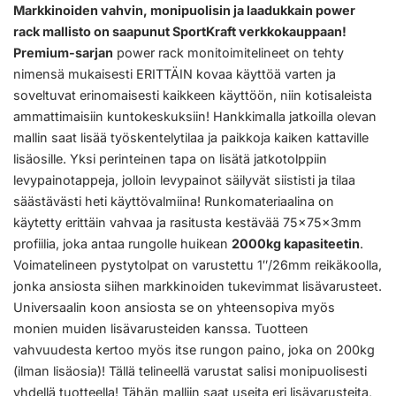
Markkinoiden vahvin, monipuolisin ja laadukkain power
rack mallisto on saapunut SportKraft verkkokauppaan!
Premium-sarjan
power rack monitoimitelineet on tehty
nimensä mukaisesti ERITTÄIN kovaa käyttöä varten ja
soveltuvat erinomaisesti kaikkeen käyttöön, niin kotisaleista
ammattimaisiin kuntokeskuksiin! Hankkimalla jatkoilla olevan
mallin saat lisää työskentelytilaa ja paikkoja kaiken kattaville
lisäosille. Yksi perinteinen tapa on lisätä jatkotolppiin
levypainotappeja, jolloin levypainot säilyvät siististi ja tilaa
säästävästi heti käyttövalmiina! Runkomateriaalina on
käytetty erittäin vahvaa ja rasitusta kestävää 75x75x3mm
profiilia, joka antaa rungolle huikean
2000kg kapasiteetin
.
Voimatelineen pystytolpat on varustettu 1″/26mm reikäkoolla,
jonka ansiosta siihen markkinoiden tukevimmat lisävarusteet.
Universaalin koon ansiosta se on yhteensopiva myös
monien muiden lisävarusteiden kanssa. Tuotteen
vahvuudesta kertoo myös itse rungon paino, joka on 200kg
(ilman lisäosia)! Tällä telineellä varustat salisi monipuolisesti
yhdellä tuotteella! Tähän malliin saat useita eri lisävarusteita,