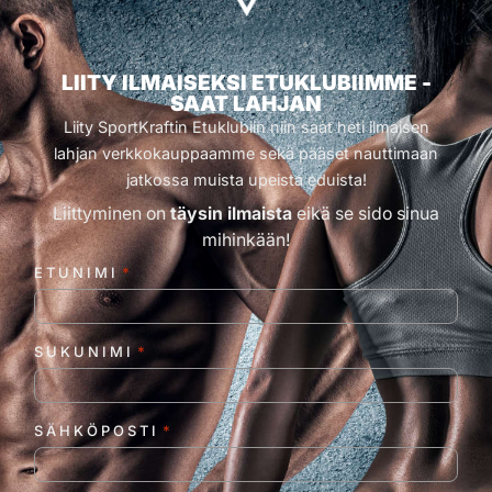
LIITY ILMAISEKSI ETUKLUBIIMME -
SAAT LAHJAN
Liity SportKraftin Etuklubiin niin saat heti ilmaisen
lahjan verkkokauppaamme sekä pääset nauttimaan
jatkossa muista upeista eduista!
Liittyminen on
täysin ilmaista
eikä se sido sinua
mihinkään!
ETUNIMI
*
SUKUNIMI
*
SÄHKÖPOSTI
*