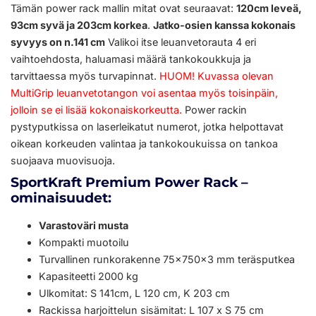
Tämän power rack mallin mitat ovat seuraavat:
120cm leveä,
93cm syvä ja 203cm korkea
.
Jatko-osien kanssa kokonais
syvyys on n.141 cm
Valikoi itse leuanvetorauta 4 eri
vaihtoehdosta, haluamasi määrä tankokoukkuja ja
tarvittaessa myös turvapinnat.
HUOM! Kuvassa olevan
MultiGrip leuanvetotangon voi asentaa myös toisinpäin,
jolloin se ei lisää kokonaiskorkeutta.
Power rackin
pystyputkissa on laserleikatut numerot, jotka helpottavat
oikean korkeuden valintaa ja tankokoukuissa on tankoa
suojaava muovisuoja.
SportKraft Premium Power Rack –
ominaisuudet:
Varastoväri musta
Kompakti muotoilu
Turvallinen runkorakenne 75x750x3 mm teräsputkea
Kapasiteetti 2000 kg
Ulkomitat: S 141cm, L 120 cm, K 203 cm
Rackissa harjoittelun sisämitat: L 107 x S 75 cm