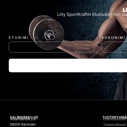
L
Liity SportKraftin Etuklubiin niin
*
ETUNIMI
SUKUNIMI
SALIMARKKU OY
TUOTERYHMÄ
Viitamäentie 237
Erikoistuotteet
58200 Kerimäki
Treenivälineet