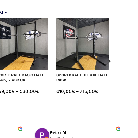
MME
PORTKRAFT BASIC HALF
SPORTKRAFT DELUXE HALF
IRONMIND 
ACK, 2 KOKOA
RACK
NAULASAR
59,00
€
–
530,00
€
610,00
€
–
715,00
€
205,00
€
Juha N.