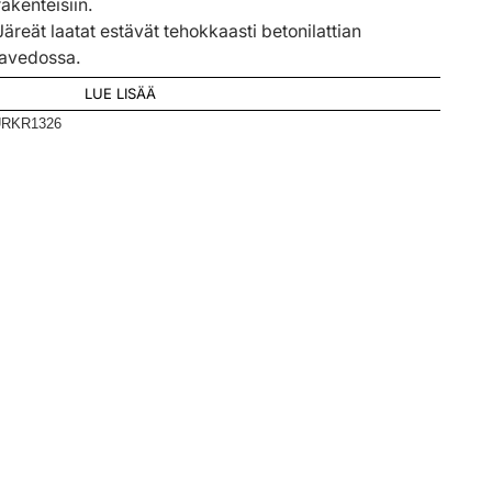
rakenteisiin.
äreät laatat estävät tehokkaasti betonilattian
avedossa.
LUE LISÄÄ
RKR1326