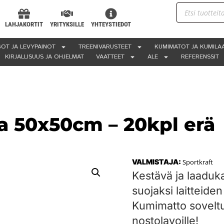
LAHJAKORTIT
YRITYKSILLE
YHTEYSTIEDOT
OT JA LEVYPAINOT
TREENIVARUSTEET
KUMIMATOT JA KUMILA
KIRJALLISUUS JA OHJELMAT
VAATTEET
ALE
REFERENSSIT
a 50x50cm – 20kpl erä
VALMISTAJA:
Sportkraft
Kestävä ja laaduka
suojaksi laitteiden
Kumimatto soveltu
nostolavoille!