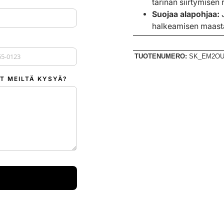
tärinän siirtymisen 
Suojaa alapohjaa:
J
halkeamisen maast
TUOTENUMERO:
SK_EM2OU
 +1
T MEILTÄ KYSYÄ?