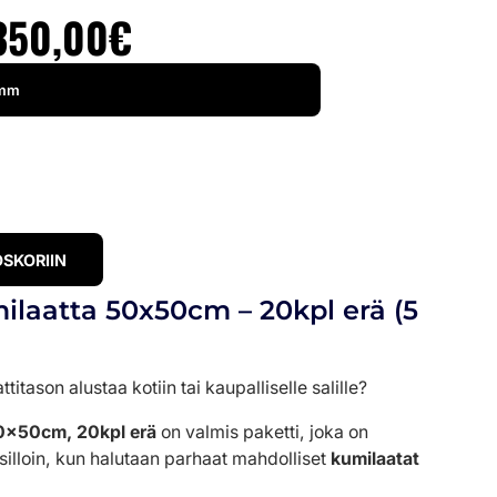
350,00
€
OSKORIIN
ilaatta 50x50cm – 20kpl erä (5
itason alustaa kotiin tai kaupalliselle salille?
50x50cm, 20kpl erä
on valmis paketti, joka on
illoin, kun halutaan parhaat mahdolliset
kumilaatat