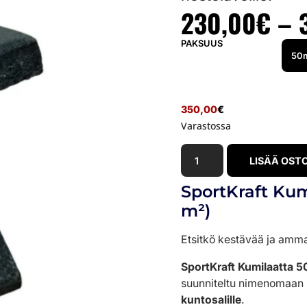
230,00
€
–
PAKSUUS
350,00
€
Varastossa
LISÄÄ OST
SportKraft Kum
m²)
Etsitkö kestävää ja ammatt
SportKraft Kumilaatta 
suunniteltu nimenomaan s
kuntosalille
.