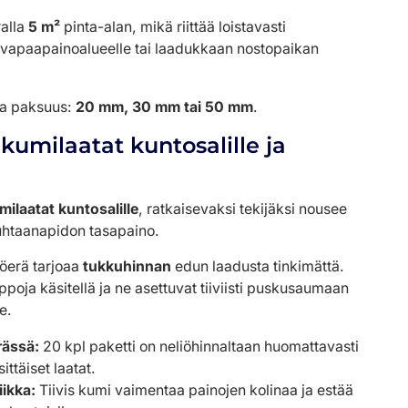
ralla
5 m²
pinta-alan, mikä riittää loistavasti
in vapaapainoalueelle tai laadukkaan nostopaikan
va paksuus:
20 mm, 30 mm tai 50 mm
.
umilaatat kuntosalille ja
milaatat kuntosalille
, ratkaisevaksi tekijäksi nousee
htaanapidon tasapaino.
öerä tarjoaa
tukkuhinnan
edun laadusta tinkimättä.
poja käsitellä ja ne asettuvat tiiviisti puskusaumaan
e.
rässä:
20 kpl paketti on neliöhinnaltaan huomattavasti
ittäiset laatat.
ikka:
Tiivis kumi vaimentaa painojen kolinaa ja estää