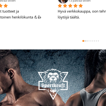
14 päivää sitten
15 päivää sitten
yvä verkkokauppa.
Hyvät tuotteet