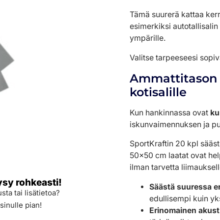
Tämä suurerä kattaa ker
esimerkiksi autotallisal
ympärille.
Valitse tarpeeseesi sopi
Ammattitason k
kotisalille
Kun hankinnassa ovat
ku
iskunvaimennuksen ja pu
SportKraftin 20 kpl sääst
50×50 cm laatat ovat help
ilman tarvetta liimauksell
ysy rohkeasti!
Säästä suuressa e
sta tai lisätietoa?
edullisempi kuin yks
sinulle pian!
Erinomainen akusti