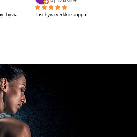
15 päivää sitten
Laatu kamaa 💪