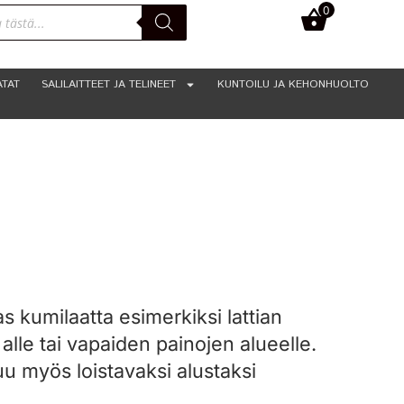
0
0,00
€
ATAT
SALILAITTEET JA TELINEET
KUNTOILU JA KEHONHUOLTO
s kumilaatta esimerkiksi lattian
 alle tai vapaiden painojen alueelle.
u myös loistavaksi alustaksi