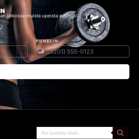
AN
an jatkossa muista upeista eduista!
!
PUHELIN
Yhdysvallat +1