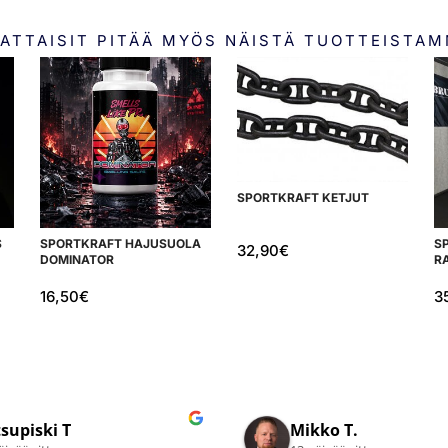
ATTAISIT PITÄÄ MYÖS NÄISTÄ TUOTTEISTA
SPORTKRAFT KETJUT
S
SPORTKRAFT HAJUSUOLA
S
32,90
€
DOMINATOR
R
16,50
€
3
Petri N.
Jussi R.