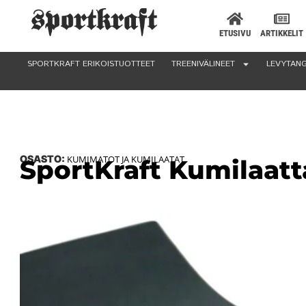
ETUSIVU
ARTIKKELIT
SPORTKRAFT ERIKOISTUOTTEET
TREENIVÄLINEET
LEVYTANG
OSASTO:
KUMIMATOT JA KUMILAATAT
SportKraft Kumilaatt