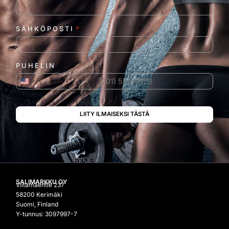
SÄHKÖPOSTI
*
PUHELIN
Yhdysvallat +1
SALIMARKKU OY
Viitamäentie 237
58200 Kerimäki
Suomi, Finland
Y-tunnus: 3097997-7