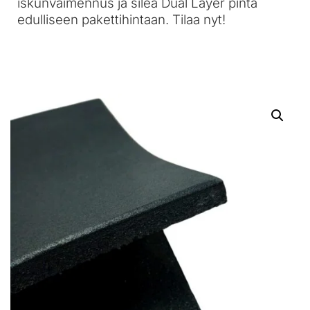
iskunvaimennus ja sileä Dual Layer pinta
edulliseen pakettihintaan. Tilaa nyt!