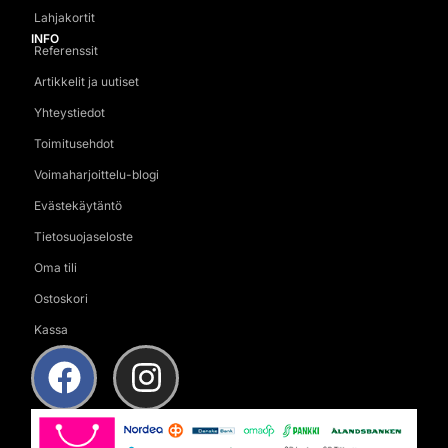
Lahjakortit
INFO
Referenssit
Artikkelit ja uutiset
Yhteystiedot
Toimitusehdot
Voimaharjoittelu-blogi
Evästekäytäntö
Tietosuojaseloste
Oma tili
Ostoskori
Kassa