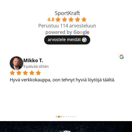
SportKraft
4.8
Perustuu 114 arvosteluun
powered by
G
o
o
g
l
e
arvostele meidät
Mikko T.
9 päivää sitten
Hyvä verkkokauppa, oon tehnyt hyviä löytöjä täältä.