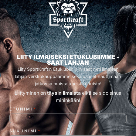
LIITY ILMAISEKSI ETUKLUBIIMME -
SAAT LAHJAN
Liity SportKraftin Etuklubiin niin saat heti ilmaisen
lahjan verkkokauppaamme sekä pääset nauttimaan
jatkossa muista upeista eduista!
Liittyminen on
täysin ilmaista
eikä se sido sinua
mihinkään!
ETUNIMI
*
SUKUNIMI
*