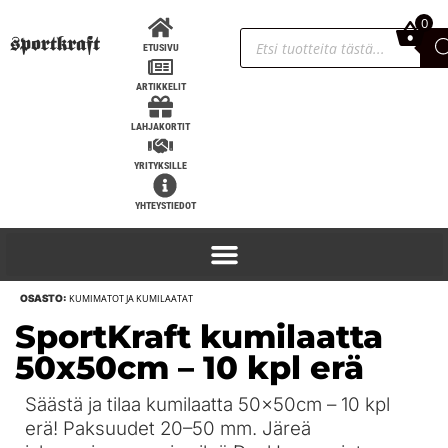
0
0,00
€
ETUSIVU
ARTIKKELIT
LAHJAKORTIT
YRITYKSILLE
YHTEYSTIEDOT
OSASTO:
KUMIMATOT JA KUMILAATAT
Titan Super Katana, IPF hyväksytty -
SportKraft kumilaatta
52
50x50cm – 10 kpl erä
270,90
€
+
LISÄÄ
Säästä ja tilaa kumilaatta 50x50cm – 10 kpl
erä! Paksuudet 20–50 mm. Järeä