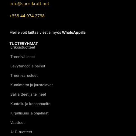
info@sportkraft.net
+358 44 974 2738
Meille voit laittaa viestiä myös
WhatsAppilla
TUOTERYHMÄT
Erikoistuotteet
Treenivälineet
Levytangot ja painot
Treenivarusteet
Kumimatot ja joustolavat
Salilaitteet ja telineet
Kuntoilu ja kehonhuolto
Kirjallisuus ja ohjelmat
Vaatteet
ALE-tuotteet