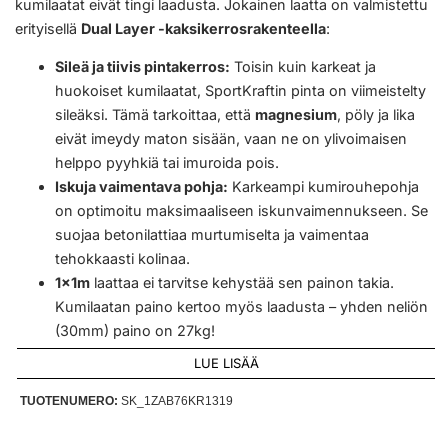
kumilaatat eivät tingi laadusta. Jokainen laatta on valmistettu
erityisellä
Dual Layer -kaksikerrosrakenteella
:
Sileä ja tiivis pintakerros:
Toisin kuin karkeat ja
huokoiset kumilaatat, SportKraftin pinta on viimeistelty
sileäksi. Tämä tarkoittaa, että
magnesium
, pöly ja lika
eivät imeydy maton sisään, vaan ne on ylivoimaisen
helppo pyyhkiä tai imuroida pois.
Iskuja vaimentava pohja:
Karkeampi kumirouhepohja
on optimoitu maksimaaliseen iskunvaimennukseen. Se
suojaa betonilattiaa murtumiselta ja vaimentaa
tehokkaasti kolinaa.
1x1m
laattaa ei tarvitse kehystää sen painon takia.
Kumilaatan paino kertoo myös laadusta – yhden neliön
(30mm) paino on 27kg!
LUE LISÄÄ
TUOTENUMERO:
SK_1ZAB76KR1319