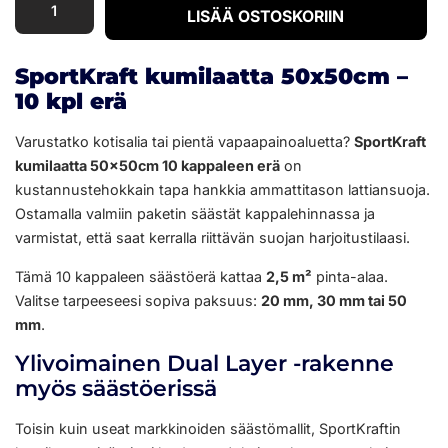
LISÄÄ OSTOSKORIIN
SportKraft kumilaatta 50x50cm –
10 kpl erä
Varustatko kotisalia tai pientä vapaapainoaluetta?
SportKraft
kumilaatta 50x50cm 10 kappaleen erä
on
kustannustehokkain tapa hankkia ammattitason lattiansuoja.
Ostamalla valmiin paketin säästät kappalehinnassa ja
varmistat, että saat kerralla riittävän suojan harjoitustilaasi.
Tämä 10 kappaleen säästöerä kattaa
2,5 m²
pinta-alaa.
Valitse tarpeeseesi sopiva paksuus:
20 mm, 30 mm tai 50
mm
.
Ylivoimainen Dual Layer -rakenne
myös säästöerissä
Toisin kuin useat markkinoiden säästömallit, SportKraftin