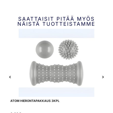
SAATTAISIT PITÄÄ MYÖS
NÄISTÄ TUOTTEISTAMME
ATOM HIERONTAPAKKAUS 3KPL
TI