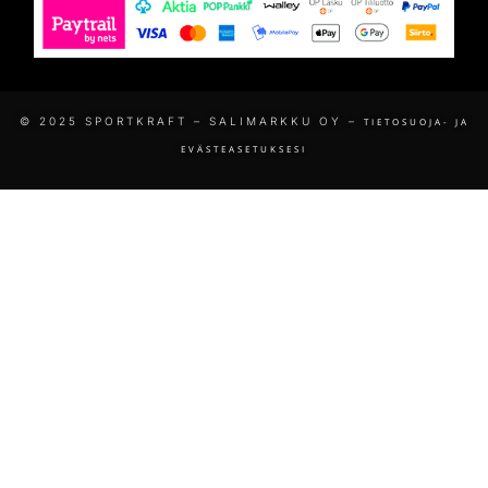
© 2025 SPORTKRAFT – SALIMARKKU OY –
TIETOSUOJA- JA
EVÄSTEASETUKSESI