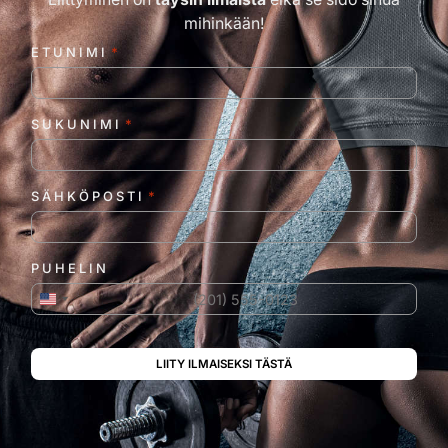
mihinkään!
ETUNIMI
*
SUKUNIMI
*
SÄHKÖPOSTI
*
PUHELIN
Yhdysvallat +1