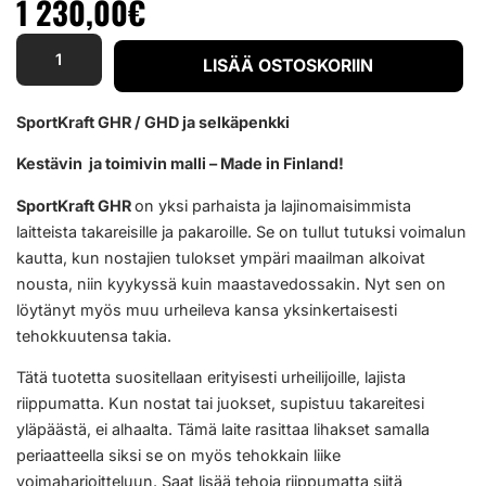
1 230,00
€
LISÄÄ OSTOSKORIIN
SportKraft GHR / GHD ja selkäpenkki
Kestävin ja toimivin malli – Made in Finland!
SportKraft GHR
on yksi parhaista ja lajinomaisimmista
laitteista takareisille ja pakaroille. Se on tullut tutuksi voimalun
kautta, kun nostajien tulokset ympäri maailman alkoivat
nousta, niin kyykyssä kuin maastavedossakin. Nyt sen on
löytänyt myös muu urheileva kansa yksinkertaisesti
tehokkuutensa takia.
Tätä tuotetta suositellaan erityisesti urheilijoille, lajista
riippumatta. Kun nostat tai juokset, supistuu takareitesi
yläpäästä, ei alhaalta. Tämä laite rasittaa lihakset samalla
periaatteella siksi se on myös tehokkain liike
voimaharjoitteluun. Saat lisää tehoja riippumatta siitä