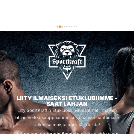
LIITY ILMAISEKSI ETUKLUBIIMME -
SAAT LAHJAN
Liity SportKraftin Etuklubiin niin saat heti ilmaisen
lahjan verkkokauppaamme sekä pääset nauttimaan
jatkossa muista upeista eduista!
Liittyminen on
täysin ilmaista
eikä se sido sinua