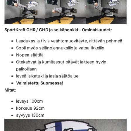
SportKraft GHR / GHD ja selkäpenkki – Ominaisuudet:
Laadukas ja tiivis vaahtomuovitäyte, riittävän pehmeä
Sopii myös selänojennuksille ja vatsaliikkeille
Nopea säätää
Otekahvat ja kumitassut pitävät laitteen hyvin
paikoillaan
leveä jalkatuki ja laaja säätöalue
Valmistettu Suomessa!
Mitat:
leveys 100cm
korkeus 92cm
syvyys 130cm