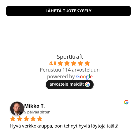
SportKraft
4.8
Perustuu 114 arvosteluun
powered by
G
o
o
g
l
e
arvostele meidät
Petri N.
10 päivää sitten
ä täältä.
Tosi hyvä verkkokauppa.