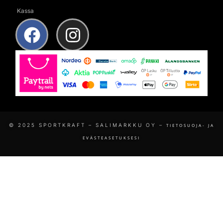
Kassa
© 2025 SPORTKRAFT – SALIMARKKU OY –
TIETOSUOJA- JA
EVÄSTEASETUKSESI