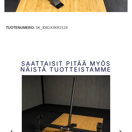
TUOTENUMERO:
SK_ID91X3KR2124
SAATTAISIT PITÄÄ MYÖS
NÄISTÄ TUOTTEISTAMME