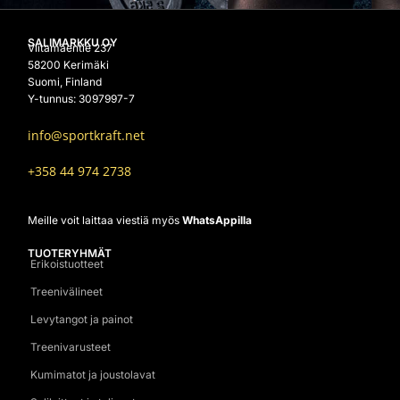
SALIMARKKU OY
Viitamäentie 237
58200 Kerimäki
Suomi, Finland
Y-tunnus: 3097997-7
info@sportkraft.net
+358 44 974 2738
Meille voit laittaa viestiä myös
WhatsAppilla
TUOTERYHMÄT
Erikoistuotteet
Treenivälineet
Levytangot ja painot
Treenivarusteet
Kumimatot ja joustolavat