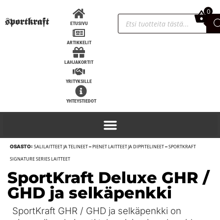
0
0,00
€
ETUSIVU
ARTIKKELIT
LAHJAKORTIT
YRITYKSILLE
YHTEYSTIEDOT
OSASTO:
SALILAITTEET JA TELINEET
–
PIENET LAITTEET JA DIPPITELINEET
–
SPORTKRAFT
Titan Support Systems t-paita, 5 väriä -
SIGNATURE SERIES LAITTEET
Vihreä, L
SportKraft Deluxe GHR /
9,90
€
+
LISÄÄ
GHD ja selkäpenkki
SportKraft GHR / GHD ja selkäpenkki on