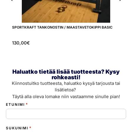
SPORTKRAFT TANKONOSTIN / MAASTAVETOKIPPI BASIC
SP
K
130,00
€
5
Haluatko tietää lisää tuotteesta? Kysy
rohkeasti!
Kiinnostuitko tuotteesta, haluatko kysyä tarjousta tai
lisätietoa?
Täytä alla oleva lomake niin vastaamme sinulle pian!
*
ETUNIMI
*
SUKUNIMI