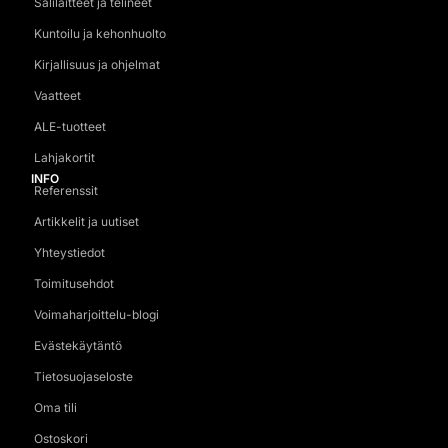
Salilaitteet ja telineet
Kuntoilu ja kehonhuolto
Kirjallisuus ja ohjelmat
Vaatteet
ALE-tuotteet
Lahjakortit
INFO
Referenssit
Artikkelit ja uutiset
Yhteystiedot
Toimitusehdot
Voimaharjoittelu-blogi
Evästekäytäntö
Tietosuojaseloste
Oma tili
Ostoskori