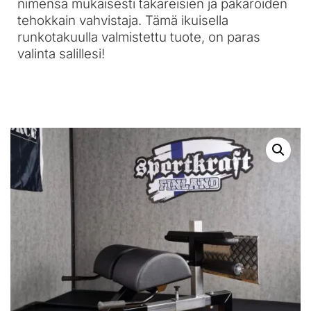
nimensä mukaisesti takareisien ja pakaroiden
tehokkain vahvistaja. Tämä ikuisella
runkotakuulla valmistettu tuote, on paras
valinta salillesi!