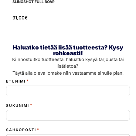
SLINGSHOT FULL BOAR
S
91,00
€
3
Haluatko tietää lisää tuotteesta? Kysy
rohkeasti!
Kiinnostuitko tuotteesta, haluatko kysyä tarjousta tai
lisätietoa?
Täytä alla oleva lomake niin vastaamme sinulle pian!
*
ETUNIMI
*
SUKUNIMI
*
SÄHKÖPOSTI