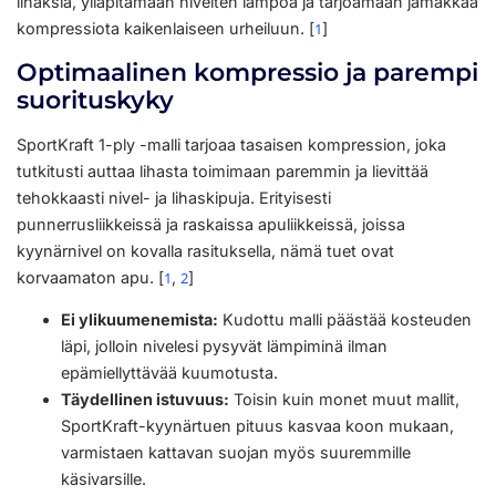
lihaksia, ylläpitämään nivelten lämpöä ja tarjoamaan jämäkkää
kompressiota kaikenlaiseen urheiluun. [
1
]
Optimaalinen kompressio ja parempi
suorituskyky
SportKraft 1-ply -malli tarjoaa tasaisen kompression, joka
tutkitusti auttaa lihasta toimimaan paremmin ja lievittää
tehokkaasti nivel- ja lihaskipuja. Erityisesti
punnerrusliikkeissä ja raskaissa apuliikkeissä, joissa
kyynärnivel on kovalla rasituksella, nämä tuet ovat
korvaamaton apu. [
1
,
2
]
Ei ylikuumenemista:
Kudottu malli päästää kosteuden
läpi, jolloin nivelesi pysyvät lämpiminä ilman
epämiellyttävää kuumotusta.
Täydellinen istuvuus:
Toisin kuin monet muut mallit,
SportKraft-kyynärtuen pituus kasvaa koon mukaan,
varmistaen kattavan suojan myös suuremmille
käsivarsille.