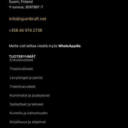
Suomi, Finland
Y-tunnus: 3097997-7
info@sportkraft.net
+358 44 974 2738
Meille voit laittaa viestiä myös
WhatsAppilla
TUOTERYHMÄT
Erikoistuotteet
Treenivälineet
Levytangot ja painot
Treenivarusteet
Kumimatot ja joustolavat
Salilaitteet ja telineet
Kuntoilu ja kehonhuolto
Kirjallisuus ja ohjelmat