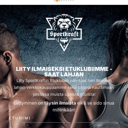
LIITY ILMAISEKSI ETUKLUBIIMME -
SAAT LAHJAN
Liity SportKraftin Etuklubiin niin saat heti ilmaisen
lahjan verkkokauppaamme sekä pääset nauttimaan
jatkossa muista upeista eduista!
Liittyminen on
täysin ilmaista
eikä se sido sinua
mihinkään!
ETUNIMI
*