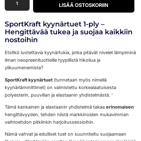
LISÄÄ OSTOSKORIIN
SportKraft kyynärtuet 1-ply –
Hengittävää tukea ja suojaa kaikkiin
nostoihin
Etsitkö luotettavia kyynärtukia, jotka pitävät nivelet lämpiminä
ilman neopreenituotteille tyypillistä hikoilua ja
ylikuumenemista?
SportKraft kyynärtuet
(tunnetaan myös nimellä
kyynärlämmittimet) on valmistettu korkealaatuisesta
polyesterin, puuvillan ja elastaanin yhdistelmästä. ’
Tämä kankainen ja elastaanin yhdistelmä takaa
erinomaisen
hengittävyyden, tehden niistä markkinoiden mukavimman
vaihtoehdon pitkiinkin harjoitussessioihin.
Nämä vahvat ja edulliset tuet on suunniteltu suojaamaan