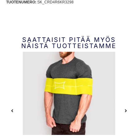
TUOTENUMERO:
SK_CRD4R6KR3298
SAATTAISIT PITÄÄ MYÖS
NÄISTÄ TUOTTEISTAMME