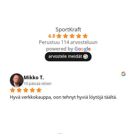
SportKraft
4.8
Perustuu 114 arvosteluun
powered by
G
o
o
g
l
e
arvostele meidät
Mikko T.
10 päivää sitten
Hyvä verkkokauppa, oon tehnyt hyviä löytöjä täältä.