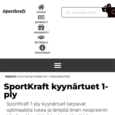
0
0,00
€
ETUSIVU
ARTIKKELIT
LAHJAKORTIT
YRITYKSILLE
YHTEYSTIEDOT
OSASTO:
POLVITUET JA KYYNÄRTUET
–
TREENIVARUSTEET
SportKraft Yleistanko 650, sininen
SportKraft kyynärtuet 1-
279,00
€
+
LISÄÄ
ply
SportKraft 1-ply kyynärtuet tarjoavat
optimaalista tukea ja lämpöä ilman neopreenin