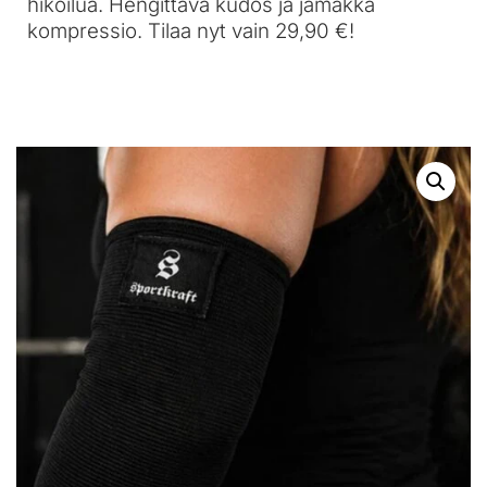
hikoilua. Hengittävä kudos ja jämäkkä
kompressio. Tilaa nyt vain 29,90 €!