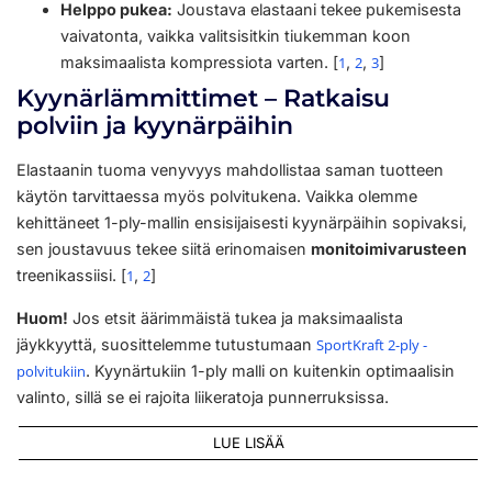
Helppo pukea:
Joustava elastaani tekee pukemisesta
vaivatonta, vaikka valitsisitkin tiukemman koon
maksimaalista kompressiota varten. [
1
,
2
,
3
]
Kyynärlämmittimet – Ratkaisu
polviin ja kyynärpäihin
Elastaanin tuoma venyvyys mahdollistaa saman tuotteen
käytön tarvittaessa myös polvitukena. Vaikka olemme
kehittäneet 1-ply-mallin ensisijaisesti kyynärpäihin sopivaksi,
sen joustavuus tekee siitä erinomaisen
monitoimivarusteen
treenikassiisi. [
1
,
2
]
Huom!
Jos etsit äärimmäistä tukea ja maksimaalista
jäykkyyttä, suosittelemme tutustumaan
SportKraft 2-ply -
polvitukiin
. Kyynärtukiin 1-ply malli on kuitenkin optimaalisin
valinto, sillä se ei rajoita liikeratoja punnerruksissa.
LUE LISÄÄ