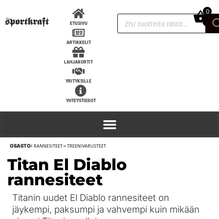
0
0,00
€
ETUSIVU
ARTIKKELIT
LAHJAKORTIT
YRITYKSILLE
YHTEYSTIEDOT
OSASTO:
RANNESITEET
–
TREENIVARUSTEET
SportKraft Premium Power Rack
Titan El Diablo
jatkolla, K203cm S120cm
rannesiteet
1 838,00
€
+
LISÄÄ
Titanin uudet El Diablo rannesiteet on
jäykempi, paksumpi ja vahvempi kuin mikään