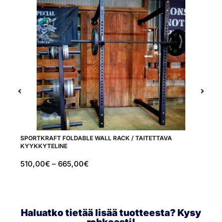
SPORTKRAFT FOLDABLE WALL RACK / TAITETTAVA
S
KYYKKYTELINE
510,00
€
–
665,00
€
1
Haluatko tietää lisää tuotteesta? Kysy