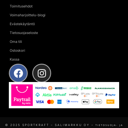
Toimitusehdot
Voimaharjoittelu-blogi
Evästekäytäntö
Tietosuojaseloste
Oma tili
Ostoskori
Kassa
© 2025 SPORTKRAFT – SALIMARKKU OY –
TIETOSUOJA- JA