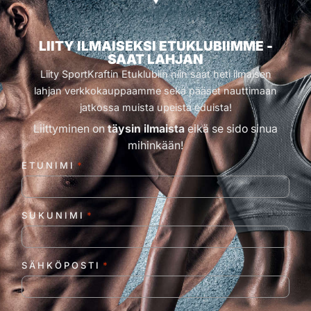
LIITY ILMAISEKSI ETUKLUBIIMME -
SAAT LAHJAN
Liity SportKraftin Etuklubiin niin saat heti ilmaisen
lahjan verkkokauppaamme sekä pääset nauttimaan
jatkossa muista upeista eduista!
Liittyminen on
täysin ilmaista
eikä se sido sinua
mihinkään!
ETUNIMI
*
SUKUNIMI
*
SÄHKÖPOSTI
*