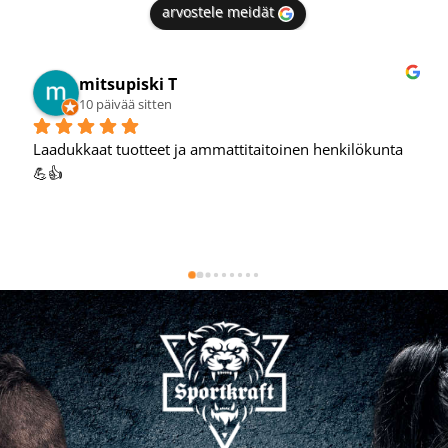
arvostele meidät
Mikko T.
11 päivää sitten
Hyvä verkkokauppa, oon tehnyt hyviä löytöjä täältä.