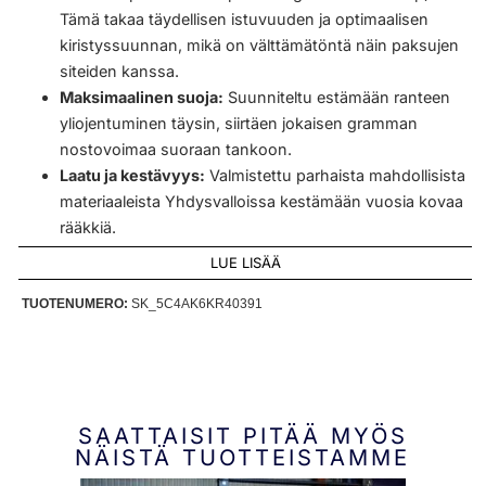
Tämä takaa täydellisen istuvuuden ja optimaalisen
kiristyssuunnan, mikä on välttämätöntä näin paksujen
siteiden kanssa.
Maksimaalinen suoja:
Suunniteltu estämään ranteen
yliojentuminen täysin, siirtäen jokaisen gramman
nostovoimaa suoraan tankoon.
Laatu ja kestävyys:
Valmistettu parhaista mahdollisista
materiaaleista Yhdysvalloissa kestämään vuosia kovaa
rääkkiä.
LUE LISÄÄ
TUOTENUMERO:
SK_5C4AK6KR40391
SAATTAISIT PITÄÄ MYÖS
NÄISTÄ TUOTTEISTAMME