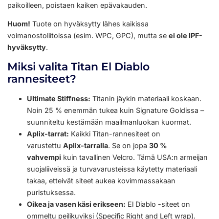
paikoilleen, poistaen kaiken epävakauden.
Huom!
Tuote on hyväksytty lähes kaikissa
voimanostoliitoissa (esim. WPC, GPC), mutta se
ei ole IPF-
hyväksytty
.
Miksi valita Titan El Diablo
rannesiteet?
Ultimate Stiffness:
Titanin jäykin materiaali koskaan.
Noin 25 % enemmän tukea kuin Signature Goldissa –
suunniteltu kestämään maailmanluokan kuormat.
Aplix-tarrat:
Kaikki Titan-rannesiteet on
varustettu
Aplix-tarralla
. Se on jopa
30 %
vahvempi
kuin tavallinen Velcro. Tämä USA:n armeijan
suojaliiveissä ja turvavarusteissa käytetty materiaali
takaa, etteivät siteet aukea kovimmassakaan
puristuksessa.
Oikea ja vasen käsi erikseen:
El Diablo -siteet on
ommeltu peilikuviksi (Specific Right and Left wrap).