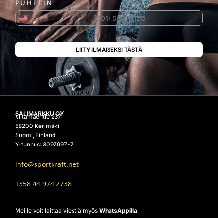
PUHELIN
Yhdysvallat +1
SALIMARKKU OY
Viitamäentie 237
58200 Kerimäki
Suomi, Finland
Y-tunnus: 3097997-7
info@sportkraft.net
+358 44 974 2738
Meille voit laittaa viestiä myös
WhatsAppilla