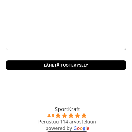
SportKraft
4.8
Perustuu 114 arvosteluun
powered by
G
o
o
g
l
e