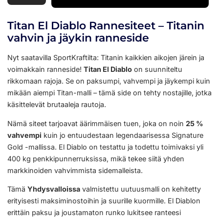
Titan El Diablo Rannesiteet – Titanin
vahvin ja jäykin ranneside
Nyt saatavilla SportKraftilta: Titanin kaikkien aikojen järein ja
voimakkain ranneside!
Titan El Diablo
on suunniteltu
rikkomaan rajoja. Se on paksumpi, vahvempi ja jäykempi kuin
mikään aiempi Titan-malli – tämä side on tehty nostajille, jotka
käsittelevät brutaaleja rautoja.
Nämä siteet tarjoavat äärimmäisen tuen, joka on noin
25 %
vahvempi
kuin jo entuudestaan legendaarisessa Signature
Gold -mallissa. El Diablo on testattu ja todettu toimivaksi yli
400 kg penkkipunnerruksissa, mikä tekee siitä yhden
markkinoiden vahvimmista sidemalleista.
Tämä
Yhdysvalloissa
valmistettu uutuusmalli on kehitetty
erityisesti maksiminostoihin ja suurille kuormille. El Diablon
erittäin paksu ja joustamaton runko lukitsee ranteesi