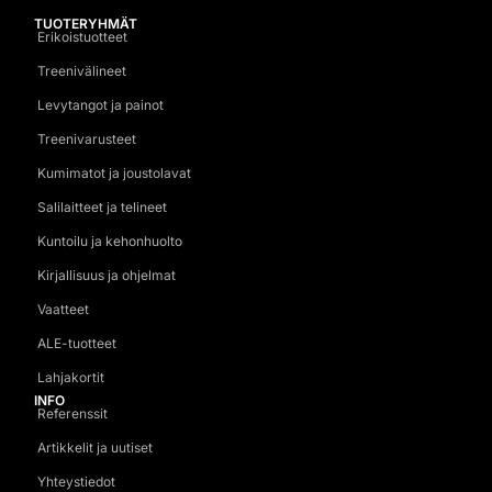
TUOTERYHMÄT
Erikoistuotteet
Treenivälineet
Levytangot ja painot
Treenivarusteet
Kumimatot ja joustolavat
Salilaitteet ja telineet
Kuntoilu ja kehonhuolto
Kirjallisuus ja ohjelmat
Vaatteet
ALE-tuotteet
Lahjakortit
INFO
Referenssit
Artikkelit ja uutiset
Yhteystiedot