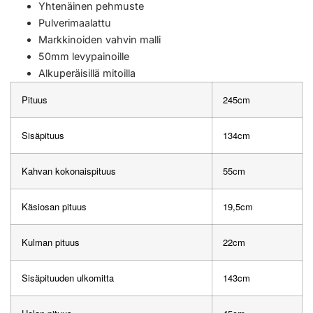
Yhtenäinen pehmuste
Pulverimaalattu
Markkinoiden vahvin malli
50mm levypainoille
Alkuperäisillä mitoilla
Pituus
245cm
Sisäpituus
134cm
Kahvan kokonaispituus
55cm
Käsiosan pituus
19,5cm
Kulman pituus
22cm
Sisäpituuden ulkomitta
143cm