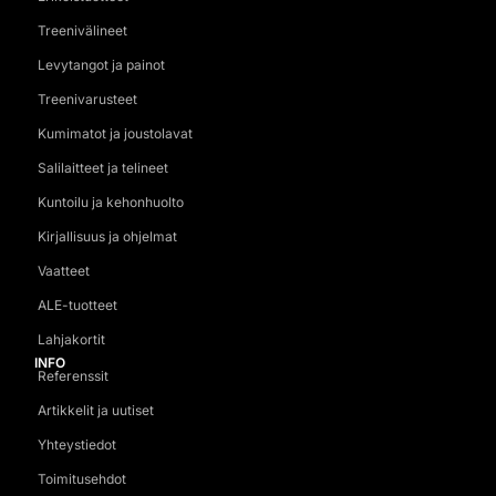
Treenivälineet
Levytangot ja painot
Treenivarusteet
Kumimatot ja joustolavat
Salilaitteet ja telineet
Kuntoilu ja kehonhuolto
Kirjallisuus ja ohjelmat
Vaatteet
ALE-tuotteet
Lahjakortit
INFO
Referenssit
Artikkelit ja uutiset
Yhteystiedot
Toimitusehdot