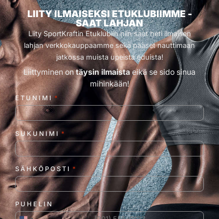
LIITY ILMAISEKSI ETUKLUBIIMME -
SAAT LAHJAN
Liity SportKraftin Etuklubiin niin saat heti ilmaisen
lahjan verkkokauppaamme sekä pääset nauttimaan
jatkossa muista upeista eduista!
Liittyminen on
täysin ilmaista
eikä se sido sinua
mihinkään!
ETUNIMI
*
SUKUNIMI
*
SÄHKÖPOSTI
*
PUHELIN