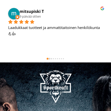
Mikko T.
9 päivää sitten
Hyvä verkkokauppa, oon tehnyt hyviä löytöjä täältä.