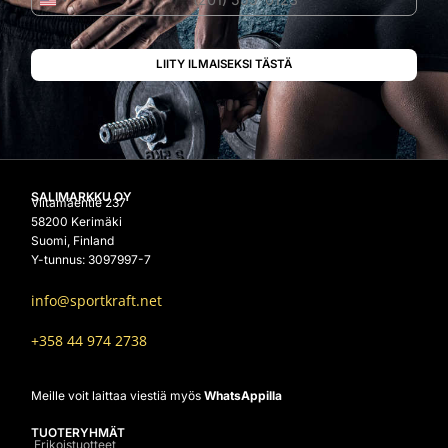
Yhdysvallat +1
SALIMARKKU OY
Viitamäentie 237
58200 Kerimäki
Suomi, Finland
Y-tunnus: 3097997-7
info@sportkraft.net
+358 44 974 2738
Meille voit laittaa viestiä myös
WhatsAppilla
TUOTERYHMÄT
Erikoistuotteet