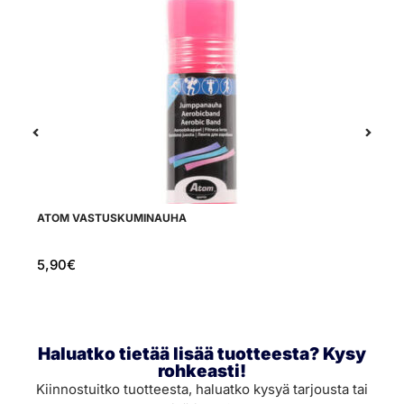
ATOM VASTUSKUMINAUHA
S
5,90
€
9
Haluatko tietää lisää tuotteesta? Kysy
rohkeasti!
Kiinnostuitko tuotteesta, haluatko kysyä tarjousta tai