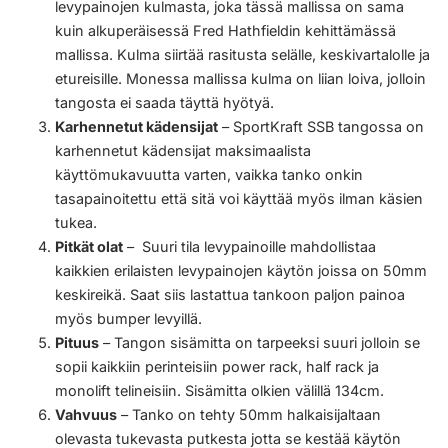
levypainojen kulmasta, joka tässä mallissa on sama
kuin alkuperäisessä Fred Hathfieldin kehittämässä
mallissa. Kulma siirtää rasitusta selälle, keskivartalolle ja
etureisille. Monessa mallissa kulma on liian loiva, jolloin
tangosta ei saada täyttä hyötyä.
Karhennetut kädensijat
– SportKraft SSB tangossa on
karhennetut kädensijat maksimaalista
käyttömukavuutta varten, vaikka tanko onkin
tasapainoitettu että sitä voi käyttää myös ilman käsien
tukea.
Pitkät olat
– Suuri tila levypainoille mahdollistaa
kaikkien erilaisten levypainojen käytön joissa on 50mm
keskireikä. Saat siis lastattua tankoon paljon painoa
myös bumper levyillä.
Pituus
– Tangon sisämitta on tarpeeksi suuri jolloin se
sopii kaikkiin perinteisiin power rack, half rack ja
monolift telineisiin. Sisämitta olkien välillä 134cm.
Vahvuus
– Tanko on tehty 50mm halkaisijaltaan
olevasta tukevasta putkesta jotta se kestää käytön