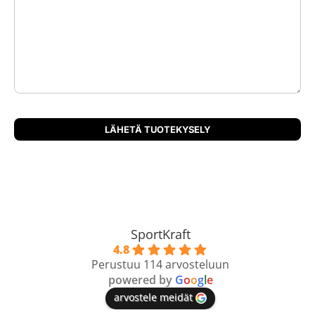
SportKraft
4.8
Perustuu 114 arvosteluun
powered by
G
o
o
g
l
e
arvostele meidät