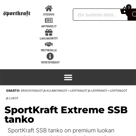
0
0,00
€
ETUSIVU
ARTIKKELIT
LAHJAKORTIT
YRITYKSILLE
YHTEYSTIEDOT
OSASTO:
ERIKOISTANGOT JA KULMATANGOT
–
LEVYTANGOT JA LEVYPAINOT
–
LEVYTANGOT
Vetogripit, SportKraft - M
JA LUKOT
SportKraft Extreme SSB
29,90
€
+
LISÄÄ
tanko
SportKraft SSB tanko on premium luokan