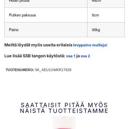
Holan pituus
45cm
Putken paksuus
5cm
Paino
30kg
Meiltä löydät myös useita erilaisia
levypaino malleja!
Lue lisää SSB tangon käytöstä:
osa 1
ja
osa 2
TUOTENUMERO:
SK_AEU1UWKR17928
SAATTAISIT PITÄÄ MYÖS
NÄISTÄ TUOTTEISTAMME