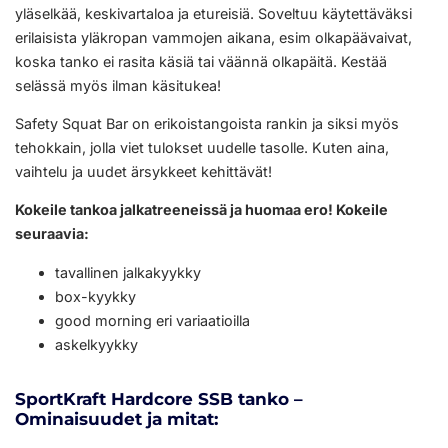
yläselkää, keskivartaloa ja etureisiä. Soveltuu käytettäväksi
erilaisista yläkropan vammojen aikana, esim olkapäävaivat,
koska tanko ei rasita käsiä tai väännä olkapäitä. Kestää
selässä myös ilman käsitukea!
Safety Squat Bar on erikoistangoista rankin ja siksi myös
tehokkain, jolla viet tulokset uudelle tasolle. Kuten aina,
vaihtelu ja uudet ärsykkeet kehittävät!
Kokeile tankoa jalkatreeneissä ja huomaa ero! Kokeile
seuraavia:
tavallinen jalkakyykky
box-kyykky
good morning eri variaatioilla
askelkyykky
SportKraft Hardcore SSB tanko –
Ominaisuudet ja mitat: