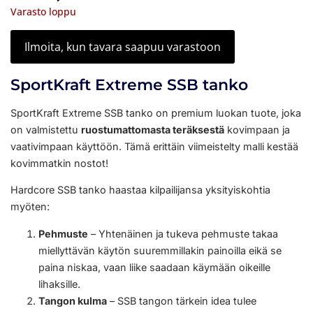
Varasto loppu
Ilmoita, kun tavara saapuu varastoon
SportKraft Extreme SSB tanko
SportKraft Extreme SSB tanko on premium luokan tuote, joka
on valmistettu
ruostumattomasta teräksestä
kovimpaan ja
vaativimpaan käyttöön. Tämä erittäin viimeistelty malli kestää
kovimmatkin nostot!
Hardcore SSB tanko haastaa kilpailijansa yksityiskohtia
myöten:
Pehmuste
– Yhtenäinen ja tukeva pehmuste takaa
miellyttävän käytön suuremmillakin painoilla eikä se
paina niskaa, vaan liike saadaan käymään oikeille
lihaksille.
Tangon kulma
– SSB tangon tärkein idea tulee