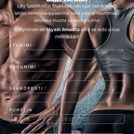
Liity SportKraftin Etuklubiin niin saat heti ilmaisen
lahjan verkkokauppaamme sekä pääset nauttimaan
jatkossa muista upeista eduista!
Liittyminen on
täysin ilmaista
eikä se sido sinua
mihinkään!
ETUNIMI
*
SUKUNIMI
*
SÄHKÖPOSTI
*
PUHELIN
Yhdysvallat +1