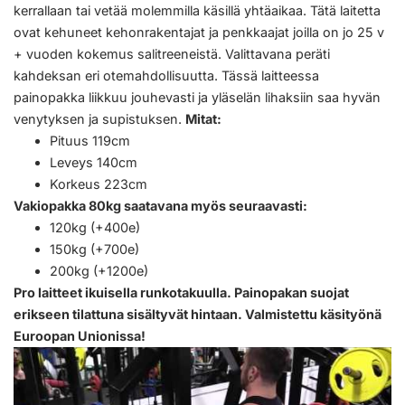
kerrallaan tai vetää molemmilla käsillä yhtäaikaa. Tätä laitetta
ovat kehuneet kehonrakentajat ja penkkaajat joilla on jo 25 v
+ vuoden kokemus salitreeneistä. Valittavana peräti
kahdeksan eri otemahdollisuutta. Tässä laitteessa
painopakka liikkuu jouhevasti ja yläselän lihaksiin saa hyvän
venytyksen ja supistuksen.
Mitat:
Pituus 119cm
Leveys 140cm
Korkeus 223cm
Vakiopakka 80kg saatavana myös seuraavasti:
120kg (+400e)
150kg (+700e)
200kg (+1200e)
Pro laitteet ikuisella runkotakuulla. Painopakan suojat
erikseen tilattuna sisältyvät hintaan. Valmistettu käsityönä
Euroopan Unionissa!