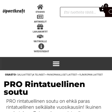
0
0,00
€
ETUSIVU
ARTIKKELIT
LAHJAKORTIT
YRITYKSILLE
YHTEYSTIEDOT
OSASTO:
SALILAITTEET JA TELINEET
–
PAINOPAKALLISET LAITTEET
–
YLÄKROPAN LAITTEET
Titan MAX RPM polvisiteet - 3m
PRO Rintatuellinen
82,90
€
+
LISÄÄ
soutu
PRO rintatuellinen soutu on ehkä paras
rintatuellinen selkälaite vuosikausiin! Ikuinen