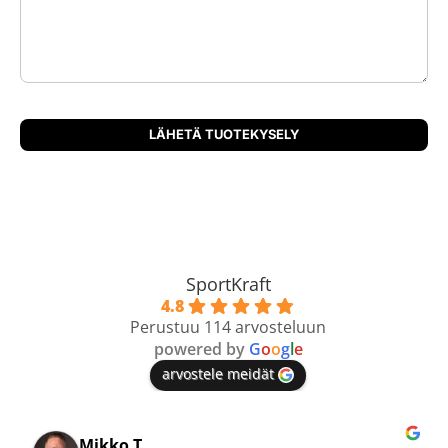
SportKraft
4.8
Perustuu 114 arvosteluun
powered by
G
o
o
g
l
e
arvostele meidät
Mikko T.