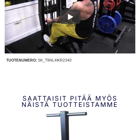
TUOTENUMERO:
SK_T9NL4IKR2340
SAATTAISIT PITÄÄ MYÖS
NÄISTÄ TUOTTEISTAMME