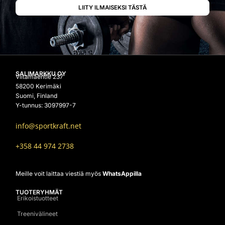
SALIMARKKU OY
Viitamäentie 237
58200 Kerimäki
Suomi, Finland
Y-tunnus: 3097997-7
info@sportkraft.net
+358 44 974 2738
Meille voit laittaa viestiä myös
WhatsAppilla
TUOTERYHMÄT
Erikoistuotteet
Treenivälineet