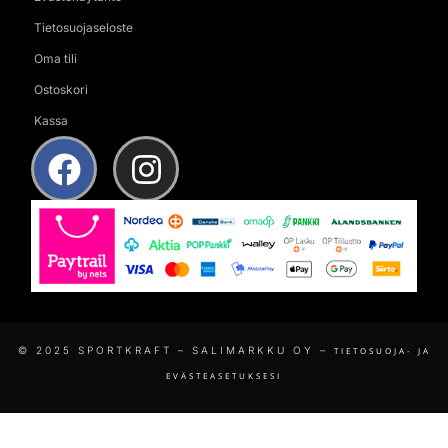
Tietosuojaseloste
Oma tili
Ostoskori
Kassa
© 2025 SPORTKRAFT – SALIMARKKU OY –
TIETOSUOJA- JA
EVÄSTEASETUKSESI