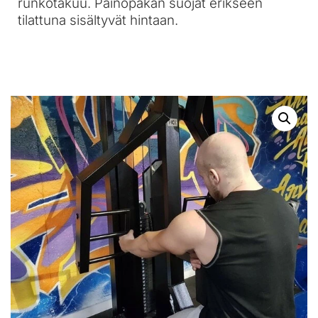
runkotakuu. Painopakan suojat erikseen
tilattuna sisältyvät hintaan.