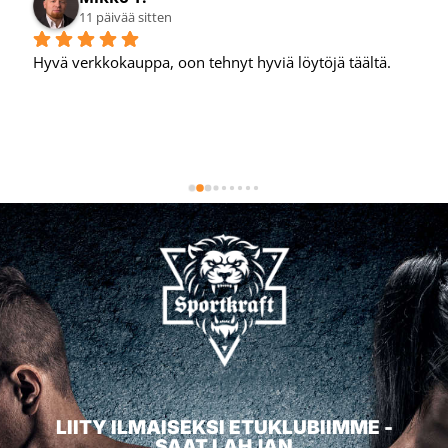
11 päivää sitten
Hyvä verkkokauppa, oon tehnyt hyviä löytöjä täältä.
LIITY ILMAISEKSI ETUKLUBIIMME -
SAAT LAHJAN