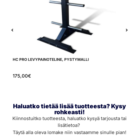
HC PRO LEVYPAINOTELINE, PYSTYMALLI
S
175,00
€
6
Haluatko tietää lisää tuotteesta? Kysy
rohkeasti!
Kiinnostuitko tuotteesta, haluatko kysyä tarjousta tai
lisätietoa?
Täytä alla oleva lomake niin vastaamme sinulle pian!