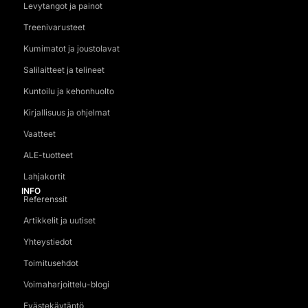
Levytangot ja painot
Treenivarusteet
Kumimatot ja joustolavat
Salilaitteet ja telineet
Kuntoilu ja kehonhuolto
Kirjallisuus ja ohjelmat
Vaatteet
ALE-tuotteet
Lahjakortit
INFO
Referenssit
Artikkelit ja uutiset
Yhteystiedot
Toimitusehdot
Voimaharjoittelu-blogi
Evästekäytäntö