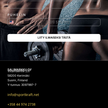
PUHELIN
Yhdysvallat +1
SALIMARKKU OY
Viitamäentie 237
58200 Kerimäki
Suomi, Finland
Y-tunnus: 3097997-7
info@sportkraft.net
+358 44 974 2738