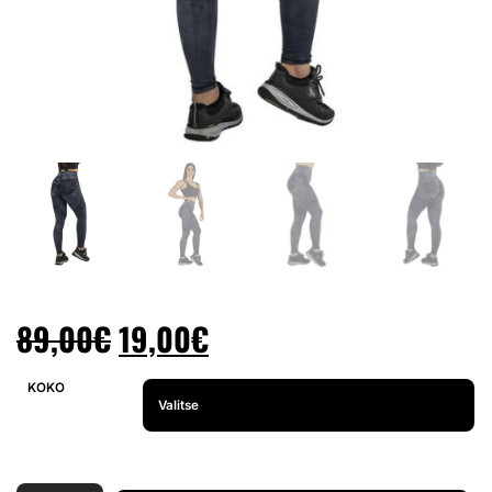
89,00
€
19,00
€
KOKO