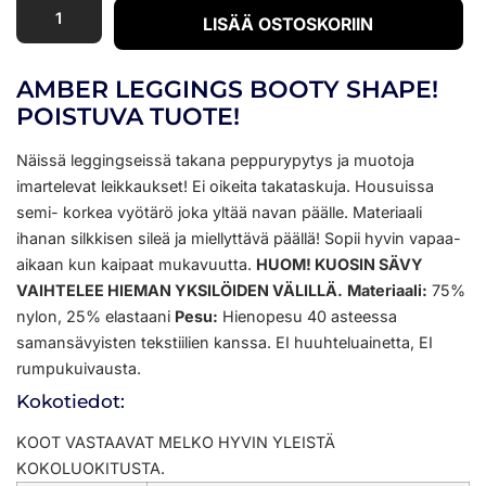
LISÄÄ OSTOSKORIIN
AMBER LEGGINGS BOOTY SHAPE!
POISTUVA TUOTE!
Näissä leggingseissä takana peppurypytys ja muotoja
imartelevat leikkaukset! Ei oikeita takataskuja. Housuissa
semi- korkea vyötärö joka yltää navan päälle. Materiaali
ihanan silkkisen sileä ja miellyttävä päällä! Sopii hyvin vapaa-
aikaan kun kaipaat mukavuutta.
HUOM! KUOSIN SÄVY
VAIHTELEE HIEMAN YKSILÖIDEN VÄLILLÄ.
Materiaali:
75%
nylon, 25% elastaani
Pesu:
Hienopesu 40 asteessa
samansävyisten tekstiilien kanssa. EI huuhteluainetta, EI
rumpukuivausta.
Kokotiedot:
KOOT VASTAAVAT MELKO HYVIN YLEISTÄ
KOKOLUOKITUSTA.