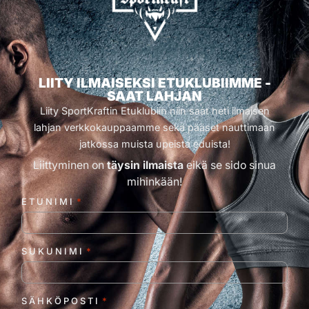
LIITY ILMAISEKSI ETUKLUBIIMME -
SAAT LAHJAN
Liity SportKraftin Etuklubiin niin saat heti ilmaisen
lahjan verkkokauppaamme sekä pääset nauttimaan
jatkossa muista upeista eduista!
Liittyminen on
täysin ilmaista
eikä se sido sinua
mihinkään!
ETUNIMI
*
SUKUNIMI
*
SÄHKÖPOSTI
*