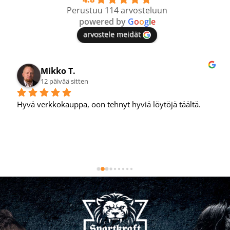
Perustuu 114 arvosteluun
powered by
G
o
o
g
l
e
arvostele meidät
Mikko T.
12 päivää sitten
Hyvä verkkokauppa, oon tehnyt hyviä löytöjä täältä.