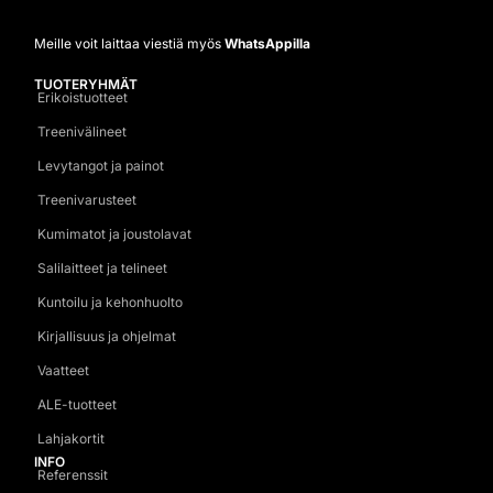
Meille voit laittaa viestiä myös
WhatsAppilla
TUOTERYHMÄT
Erikoistuotteet
Treenivälineet
Levytangot ja painot
Treenivarusteet
Kumimatot ja joustolavat
Salilaitteet ja telineet
Kuntoilu ja kehonhuolto
Kirjallisuus ja ohjelmat
Vaatteet
ALE-tuotteet
Lahjakortit
INFO
Referenssit