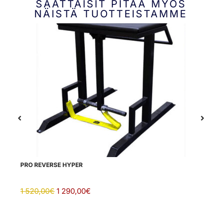
SAATTAISIT PITÄÄ MYÖS
NÄISTÄ TUOTTEISTAMME
PRO REVERSE HYPER
LE
1 520,00
€
1 290,00
€
5