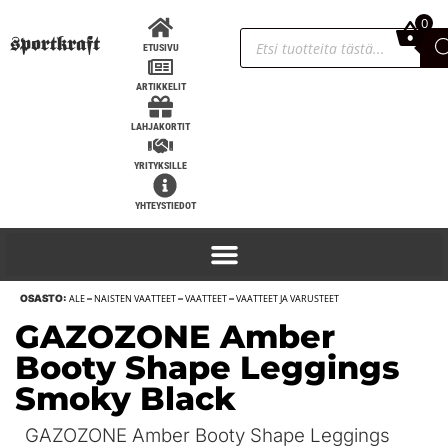
0
0,00
€
ETUSIVU
ARTIKKELIT
LAHJAKORTIT
YRITYKSILLE
YHTEYSTIEDOT
OSASTO:
ALE
–
NAISTEN VAATTEET
–
VAATTEET
–
VAATTEET JA VARUSTEET
SportKraft Premium Power Rack
GAZOZONE Amber
jatkolla, K203cm S120cm
Booty Shape Leggings
1 778,00
€
+
LISÄÄ
Smoky Black
GAZOZONE Amber Booty Shape Leggings