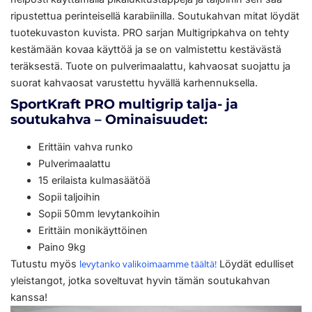
ripustettua perinteisellä karabiinilla. Soutukahvan mitat löydät
tuotekuvaston kuvista. PRO sarjan Multigripkahva on tehty
kestämään kovaa käyttöä ja se on valmistettu kestävästä
teräksestä. Tuote on pulverimaalattu, kahvaosat suojattu ja
suorat kahvaosat varustettu hyvällä karhennuksella.
SportKraft PRO multigrip talja- ja
soutukahva – Ominaisuudet:
Erittäin vahva runko
Pulverimaalattu
15 erilaista kulmasäätöä
Sopii taljoihin
Sopii 50mm levytankoihin
Erittäin monikäyttöinen
Paino 9kg
Tutustu myös
levytanko valikoimaamme täältä!
Löydät edulliset
yleistangot, jotka soveltuvat hyvin tämän soutukahvan
kanssa!