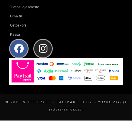
Tietosuojaseloste
Oma tili
Ostoskori
Kassa
© 2025 SPORTKRAFT – SALIMARKKU OY –
TIETOSUOJA- JA
EVÄSTEASETUKSESI