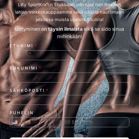
Liity SportKraftin Etuklubiin niin saat heti ilmaisen
lahjan verkkokauppaamme sekä pääset nauttimaan
jatkossa muista upeista eduista!
Liittyminen on
täysin ilmaista
eikä se sido sinua
mihinkään!
ETUNIMI
*
SUKUNIMI
*
SÄHKÖPOSTI
*
PUHELIN
Yhdysvallat +1