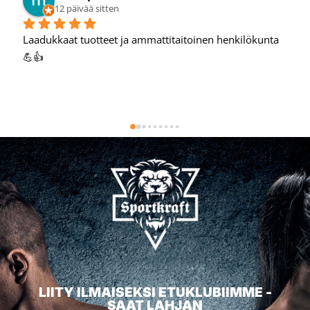
13 päivää sitten
Hyvä verkkokauppa, oon tehnyt hyviä löytöjä täältä.
LIITY ILMAISEKSI ETUKLUBIIMME -
SAAT LAHJAN