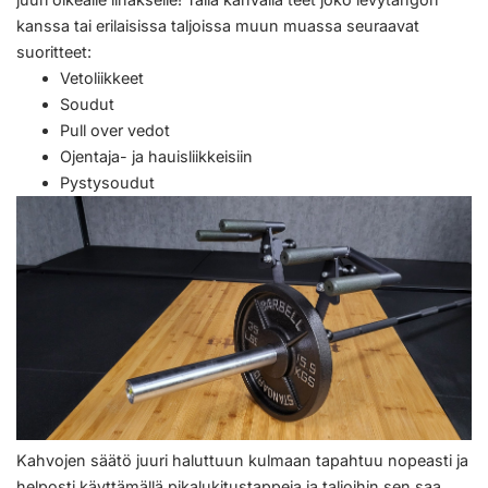
kanssa tai erilaisissa taljoissa muun muassa seuraavat
suoritteet:
Vetoliikkeet
Soudut
Pull over vedot
Ojentaja- ja hauisliikkeisiin
Pystysoudut
Kahvojen säätö juuri haluttuun kulmaan tapahtuu nopeasti ja
helposti käyttämällä pikalukitustappeja ja taljoihin sen saa