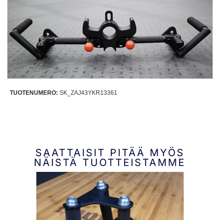
TUOTENUMERO:
SK_ZAJ43YKR13361
SAATTAISIT PITÄÄ MYÖS
NÄISTÄ TUOTTEISTAMME