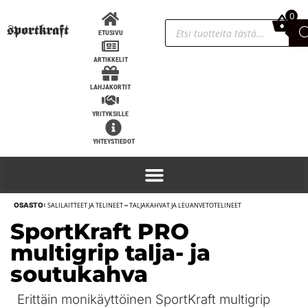
0
0,00
€
ETUSIVU
ARTIKKELIT
LAHJAKORTIT
YRITYKSILLE
YHTEYSTIEDOT
OSASTO:
SALILAITTEET JA TELINEET
–
TALJAKAHVAT JA LEUANVETOTELINEET
SportKraft Premium Power Rack,
SportKraft PRO
K203cm S120cm
multigrip talja- ja
1 113,00
€
+
LISÄÄ
soutukahva
Erittäin monikäyttöinen SportKraft multigrip