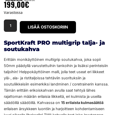
VALMISTAJA:
Sportkraft
199,00
€
Varastossa
LISÄÄ OSTOSKORIIN
SportKraft PRO multigrip talja- ja
soutukahva
Erittäin monikäyttöinen multigrip soutukahva, joka sopii
50mm päädyllä varustettuihin tankoihin ja lisäksi perinteisiin
taljoihin! Helppokäyttöinen malli, jolla teet useat eri liikkeet
ylä-, ala- ja ristitaljoissa tehtäviin suorituksiin ja
soutuliikkeisiin esimerkiksi landminen / coretrainerin kanssa.
Tämän erittäin erikoiskahvan avulla saat tehtyä lähes
rajattoman määrän erilaisia liikkeitä, eri kulmista ja useilla
säädöillä säädöillä. Kahvassa on
15 erilaista kulmasäätöä
erilaisen ärsykkeen luontiin ja harjoitteen kohdentamiseen
juuri oikealle lihakselle! Tällä kahvalla teet joko levytangon