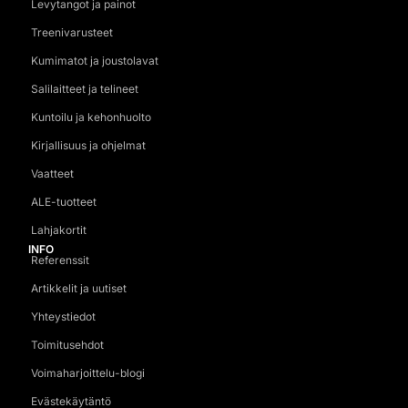
Levytangot ja painot
Treenivarusteet
Kumimatot ja joustolavat
Salilaitteet ja telineet
Kuntoilu ja kehonhuolto
Kirjallisuus ja ohjelmat
Vaatteet
ALE-tuotteet
Lahjakortit
INFO
Referenssit
Artikkelit ja uutiset
Yhteystiedot
Toimitusehdot
Voimaharjoittelu-blogi
Evästekäytäntö