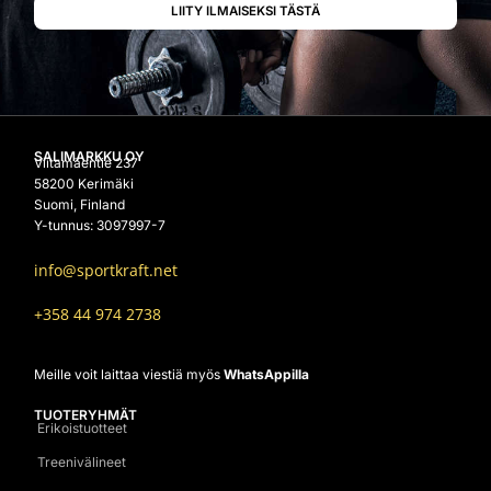
SALIMARKKU OY
Viitamäentie 237
58200 Kerimäki
Suomi, Finland
Y-tunnus: 3097997-7
info@sportkraft.net
+358 44 974 2738
Meille voit laittaa viestiä myös
WhatsAppilla
TUOTERYHMÄT
Erikoistuotteet
Treenivälineet