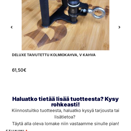
DELUXE TAIVUTETTU KOLMIOKAHVA, V KAHVA
SP
SE
61,50
€
1
Haluatko tietää lisää tuotteesta? Kysy
rohkeasti!
Kiinnostuitko tuotteesta, haluatko kysyä tarjousta tai
lisätietoa?
Täytä alla oleva lomake niin vastaamme sinulle pian!