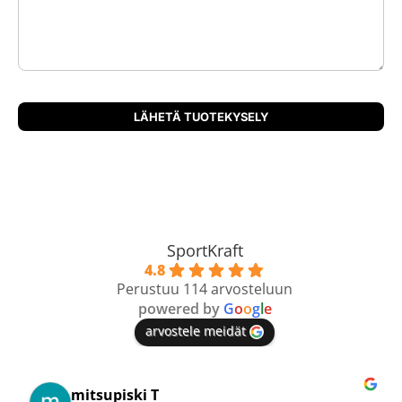
SportKraft
4.8
Perustuu 114 arvosteluun
powered by
G
o
o
g
l
e
arvostele meidät
Mikko T.