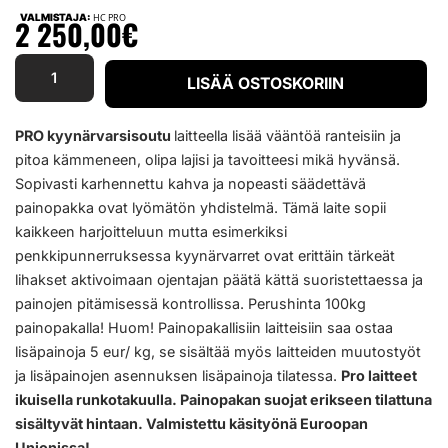
VALMISTAJA:
HC PRO
2 250,00
€
LISÄÄ OSTOSKORIIN
PRO kyynärvarsisoutu
laitteella lisää vääntöä ranteisiin ja
pitoa kämmeneen, olipa lajisi ja tavoitteesi mikä hyvänsä.
Sopivasti karhennettu kahva ja nopeasti säädettävä
painopakka ovat lyömätön yhdistelmä. Tämä laite sopii
kaikkeen harjoitteluun mutta esimerkiksi
penkkipunnerruksessa kyynärvarret ovat erittäin tärkeät
lihakset aktivoimaan ojentajan päätä kättä suoristettaessa ja
painojen pitämisessä kontrollissa. Perushinta 100kg
painopakalla! Huom! Painopakallisiin laitteisiin saa ostaa
lisäpainoja 5 eur/ kg, se sisältää myös laitteiden muutostyöt
ja lisäpainojen asennuksen lisäpainoja tilatessa.
Pro laitteet
ikuisella runkotakuulla. Painopakan suojat erikseen tilattuna
sisältyvät hintaan. Valmistettu käsityönä Euroopan
Unionissa!