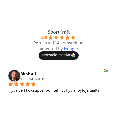
SportKraft
4.8
Perustuu 114 arvosteluun
powered by
G
o
o
g
l
e
arvostele meidät
Mikko T.
11 päivää sitten
Hyvä verkkokauppa, oon tehnyt hyviä löytöjä täältä.