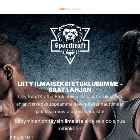
LIITY ILMAISEKSI ETUKLUBIIMME -
SAAT LAHJAN
Liity SportKraftin Etuklubiin niin saat heti ilmaisen
lahjan verkkokauppaamme sekä pääset nauttimaan
jatkossa muista upeista eduista!
Liittyminen on
täysin ilmaista
eikä se sido sinua
mihinkään!
ETUNIMI
*