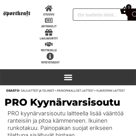
0
0,00
€
ETUSIVU
ARTIKKELIT
LAHJAKORTIT
YRITYKSILLE
YHTEYSTIEDOT
OSASTO:
SALILAITTEET JA TELINEET
–
PAINOPAKALLISET LAITTEET
–
YLÄKROPAN LAITTEET
Titan Triumph singlet, IPF hyväksytty -
PRO Kyynärvarsisoutu
Sininen, 2XL
PRO kyynärvarsisoutu laitteella lisää vääntöä
101,90
€
+
LISÄÄ
ranteisiin ja pitoa kämmeneen. Ikuinen
runkotakuu. Painopakan suojat erikseen
tilattuna sisältyvät hintaan.