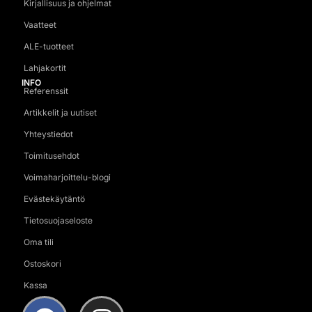
Kirjallisuus ja ohjelmat
Vaatteet
ALE-tuotteet
Lahjakortit
INFO
Referenssit
Artikkelit ja uutiset
Yhteystiedot
Toimitusehdot
Voimaharjoittelu-blogi
Evästekäytäntö
Tietosuojaseloste
Oma tili
Ostoskori
Kassa