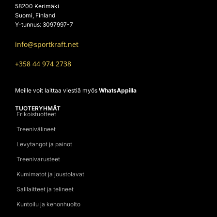
58200 Kerimäki
Suomi, Finland
Y-tunnus: 3097997-7
info@sportkraft.net
+358 44 974 2738
Meille voit laittaa viestiä myös
WhatsAppilla
TUOTERYHMÄT
Erikoistuotteet
Treenivälineet
Levytangot ja painot
Treenivarusteet
Kumimatot ja joustolavat
Salilaitteet ja telineet
Kuntoilu ja kehonhuolto