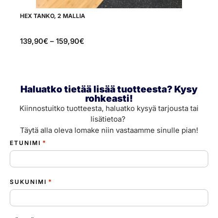
HEX TANKO, 2 MALLIA
SP
139,90
€
–
159,90
€
8
Haluatko tietää lisää tuotteesta? Kysy
rohkeasti!
Kiinnostuitko tuotteesta, haluatko kysyä tarjousta tai
lisätietoa?
Täytä alla oleva lomake niin vastaamme sinulle pian!
*
ETUNIMI
*
SUKUNIMI