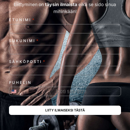
Liittyminen on
täysin ilmaista
eikä se sido sinua
mihinkään!
ETUNIMI
*
SUKUNIMI
*
SÄHKÖPOSTI
*
PUHELIN
Yhdysvallat +1