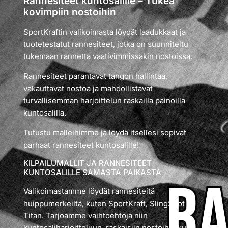
Rannesiteet kuntosalille – Tukea
kovimpiin nostoihin
SportKraftin valikoimasta löydät laadukkaat ja
tuotetestatut rannesiteet, jotka on suunniteltu
tukemaan rannetta vaativimmissakin nostoissa.
Rannesiteet parantavat tangon hallintaa,
vakauttavat nostoa ja mahdollistavat
turvallisemman harjoittelun raskailla painoilla
kuntosalilla.
Tutustu malleihimme ja löydä itsellesi sopivat
parhaat rannesiteet kuntosalille!
KILPAILUMALLIT JA RANNESITEET
KUNTOSALILLE SAMASTA PAIKASTA
Valikoimastamme löydät rannesiteitä
huippumerkeiltä, kuten SportKraft, SlingShot ja
Titan. Tarjoamme vaihtoehtoja niin
kuntosaliharjoitteluun, raskaisiin nostoihin kuin