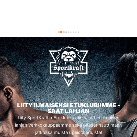
LIITY ILMAISEKSI ETUKLUBIIMME -
SAAT LAHJAN
Liity SportKraftin Etuklubiin niin saat heti ilmaisen
lahjan verkkokauppaamme sekä pääset nauttimaan
jatkossa muista upeista eduista!