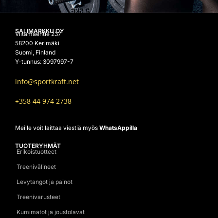
SALIMARKKU OY
Viitamäentie 237
58200 Kerimäki
Suomi, Finland
Y-tunnus: 3097997-7
info@sportkraft.net
+358 44 974 2738
Meille voit laittaa viestiä myös
WhatsAppilla
TUOTERYHMÄT
Erikoistuotteet
Treenivälineet
Levytangot ja painot
Treenivarusteet
Kumimatot ja joustolavat