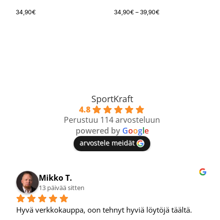
34,90
€
34,90
€
–
39,90
€
SportKraft
4.8
Perustuu 114 arvosteluun
powered by
G
o
o
g
l
e
arvostele meidät
Petri N.
14 päivää sitten
 hyviä löytöjä täältä.
Tosi hyvä verkkokauppa.