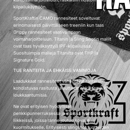
kilpailukäyttöön.
SportKraftin CAMO rannesiteet soveltuvat
erinomaisesti päivittäiseen treeniin kun taas
Grippy rannesiteet vaativampaan
voimaharjoitteluun. Titanin ja Sling Shotin mallit
ovat taas hyväksyttyjä IPF-kilpailuissa.
Suosituimpia malleja Titanilta ovat THP ja
Signature Gold.
TUE RANTEITA JA EHKÄISE VAMMOJA
Laadukkaat rannesiteet vähentävät ranteisiin
kohdistuvaa rasitusta ja auttavat ehkäisemään
loukkaantumisia.
Ne ovat erityisen hyödylliset
penkkipunnerruksessa ja muissa työntävissä
liikkeissä, joissa ranne joutuu kovalle
kuormitukselle. Erityisesti slingshot tuotteiden