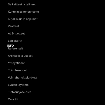
Salilaitteet ja telineet
Kuntoilu ja kehonhuolto
Kirjallisuus ja ohjelmat
Vaatteet
ALE-tuotteet
Lahjakortit
INFO
Referenssit
Artikkelit ja uutiset
Yhteystiedot
Toimitusehdot
Voimaharjoittelu-blogi
Evästekäytäntö
Tietosuojaseloste
Oma tili