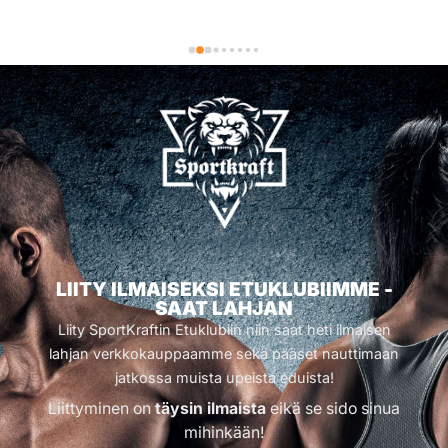
LIITY ILMAISEKSI ETUKLUBIIMME -
SAAT LAHJAN
Liity SportKraftin Etuklubiin niin saat heti ilmaisen
lahjan verkkokauppaamme sekä pääset nauttimaan
jatkossa muista upeista eduista!
Liittyminen on
täysin ilmaista
eikä se sido sinua
mihinkään!