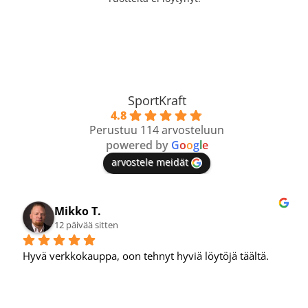
SportKraft
4.8
Perustuu 114 arvosteluun
powered by
G
o
o
g
l
e
arvostele meidät
Mikko T.
12 päivää sitten
Hyvä verkkokauppa, oon tehnyt hyviä löytöjä täältä.