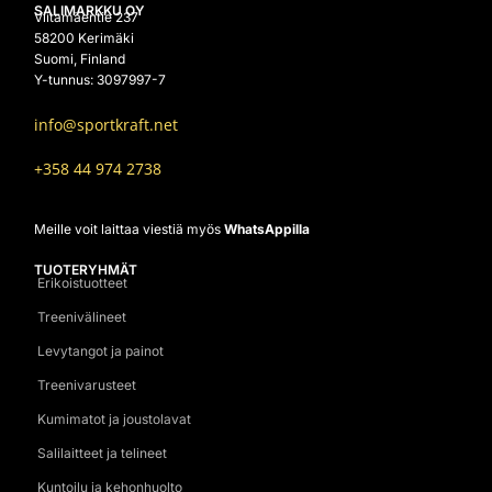
SALIMARKKU OY
Viitamäentie 237
58200 Kerimäki
Suomi, Finland
Y-tunnus: 3097997-7
info@sportkraft.net
+358 44 974 2738
Meille voit laittaa viestiä myös
WhatsAppilla
TUOTERYHMÄT
Erikoistuotteet
Treenivälineet
Levytangot ja painot
Treenivarusteet
Kumimatot ja joustolavat
Salilaitteet ja telineet
Kuntoilu ja kehonhuolto