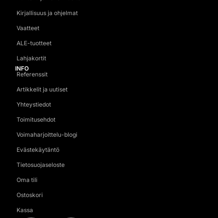
Kirjallisuus ja ohjelmat
Vaatteet
ALE-tuotteet
Lahjakortit
INFO
Referenssit
Artikkelit ja uutiset
Yhteystiedot
Toimitusehdot
Voimaharjoittelu-blogi
Evästekäytäntö
Tietosuojaseloste
Oma tili
Ostoskori
Kassa