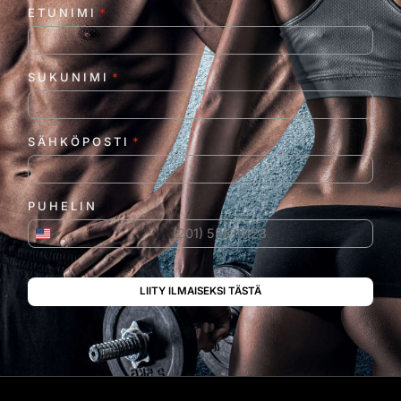
ETUNIMI
*
SUKUNIMI
*
SÄHKÖPOSTI
*
PUHELIN
Yhdysvallat +1