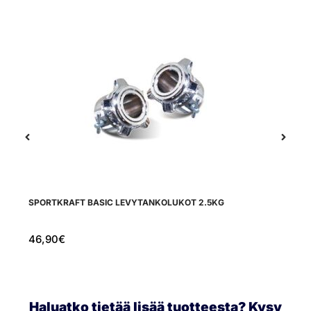
SPORTKRAFT BASIC LEVYTANKOLUKOT 2.5KG
TI
46,90
€
6
Haluatko tietää lisää tuotteesta? Kysy