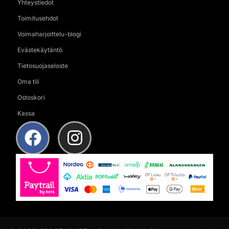
Yhteystiedot
Toimitusehdot
Voimaharjoittelu-blogi
Evästekäytäntö
Tietosuojaseloste
Oma tili
Ostoskori
Kassa