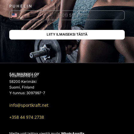
PUHELIN
Yhdysvallat +1
SALIMARKKU OY
Viitamäentie 237
58200 Kerimäki
Suomi, Finland
Y-tunnus: 3097997-7
info@sportkraft.net
+358 44 974 2738
Meille voit laittaa viestiä myös
WhatsAppilla