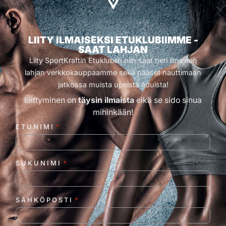
LIITY ILMAISEKSI ETUKLUBIIMME -
SAAT LAHJAN
Liity SportKraftin Etuklubiin niin saat heti ilmaisen
lahjan verkkokauppaamme sekä pääset nauttimaan
jatkossa muista upeista eduista!
Liittyminen on
täysin ilmaista
eikä se sido sinua
mihinkään!
ETUNIMI
*
SUKUNIMI
*
SÄHKÖPOSTI
*