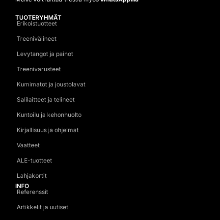
TUOTERYHMÄT
Erikoistuotteet
Treenivälineet
Levytangot ja painot
Treenivarusteet
Kumimatot ja joustolavat
Salilaitteet ja telineet
Kuntoilu ja kehonhuolto
Kirjallisuus ja ohjelmat
Vaatteet
ALE-tuotteet
Lahjakortit
INFO
Referenssit
Artikkelit ja uutiset