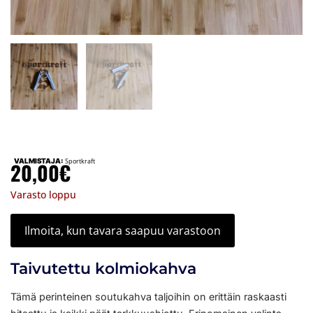
VALMISTAJA:
Sportkraft
20,00
€
Varasto loppu
Ilmoita, kun tavara saapuu varastoon
Taivutettu kolmiokahva
Tämä perinteinen soutukahva taljoihin on erittäin raskaasti