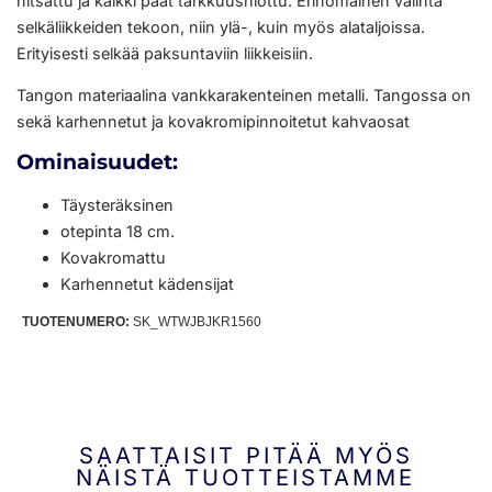
hitsattu ja kaikki päät tarkkuushiottu. Erinomainen valinta
selkäliikkeiden tekoon, niin ylä-, kuin myös alataljoissa.
Erityisesti selkää paksuntaviin liikkeisiin.
Tangon materiaalina vankkarakenteinen metalli. Tangossa on
sekä karhennetut ja kovakromipinnoitetut kahvaosat
Ominaisuudet:
Täysteräksinen
otepinta 18 cm.
Kovakromattu
Karhennetut kädensijat
TUOTENUMERO:
SK_WTWJBJKR1560
SAATTAISIT PITÄÄ MYÖS
NÄISTÄ TUOTTEISTAMME