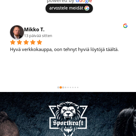
powered by
G
o
o
g
l
e
arvostele meidät
Mikko T.
13 päivää sitten
Hyvä verkkokauppa, oon tehnyt hyviä löytöjä täältä.