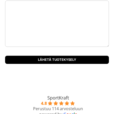
SportKraft
4.8
Perustuu 114 arvosteluun