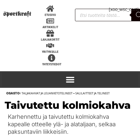
[xoo_wsc_cart]
ETUSIVU
ARTIKKELIT
LAHJAKORTIT
YRITYKSILLE
YHTEYSTIEDOT
OSASTO:
TALJAKAHVAT JA LEUANVETOTELINEET
–
SALILAITTEET JA TELINEET
Taivutettu kolmiokahva
Karhennettu ja taivutettu kolmiokahva
kapealle otteelle ylä- ja alataljaan, selkaa
paksuntaviin liikkeisiin.