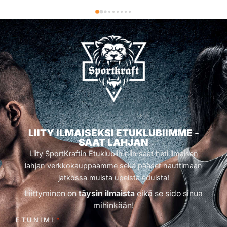
LIITY ILMAISEKSI ETUKLUBIIMME -
SAAT LAHJAN
Liity SportKraftin Etuklubiin niin saat heti ilmaisen
lahjan verkkokauppaamme sekä pääset nauttimaan
jatkossa muista upeista eduista!
Liittyminen on
täysin ilmaista
eikä se sido sinua
mihinkään!
ETUNIMI
*