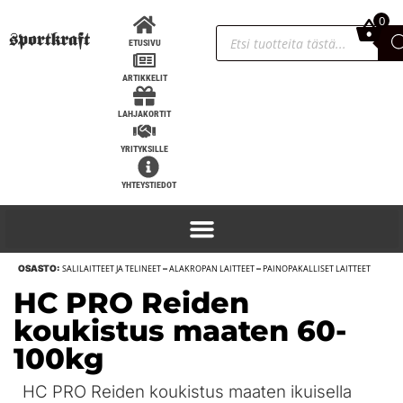
0
0,00
€
ETUSIVU
ARTIKKELIT
LAHJAKORTIT
YRITYKSILLE
YHTEYSTIEDOT
OSASTO:
SALILAITTEET JA TELINEET
–
ALAKROPAN LAITTEET
–
PAINOPAKALLISET LAITTEET
SportKraft Hajusuola Chemical X
HC PRO Reiden
16,50
€
+
LISÄÄ
koukistus maaten 60-
100kg
HC PRO Reiden koukistus maaten ikuisella