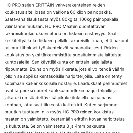
HC PRO sarjan ERITTÄIN vahvarakenteinen reiden
koukistuslaite, jossa on vakiona 60 kilon painopakka.
Saatavana tilauksesta myös 80kg tai 100kg painopakalla
valintanne mukaan. HC PRO Maaten suoritettavan
takareisikoukistuksen etuna on liikkeen eristävyys. Saat
keskitettyä koko liikkeen pelkille takareisille ilman, että pakarat
tai muut lihakset työskentelevät samanaikaisesti. Reiden
koukistus on yksi tärkeimmistä ja suosituimmista laitteista
kuntosaleilla. Sen käyttäjäkunta on erittäin laaja lajista
riippumatta. Etuna on myös liikerata, jota ei voi tehdä väärin,
jolloin se sopii kaikentasoisille harjoittelijoille. Laite on tehty
sopimaan kaikenkokoisille nostajille. Laadukkaat pehmusteet
ovat tarpeeksi suuret kookkaammillekin harjoittelijoille ja
jalkatuki on säädettävissä pikalukituksella haluamaasi
kohtaan, jotta saat liikkeestä kaiken irti. Kuten sarjamme
muutkin tuotteen, niin myös HC PRO reiden koukistus
maaten on valmistettu kestämään erittäin kovaa harjoittelua
ja kulutusta. Se on valmistettu 3 ja 4mm paksusta