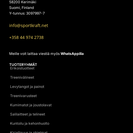
58200 Kerimäki
Suomi, Finland
Y-tunnus: 3097997-7
info@sportkraft.net
+358 44 974 2738
Meille voit laittaa viestiä myös
WhatsAppilla
TUOTERYHMÄT
Erikoistuotteet
Treenivälineet
Levytangot ja painot
Treenivarusteet
Kumimatot ja joustolavat
Salilaitteet ja telineet
Kuntoilu ja kehonhuolto
Kirjallisuus ja ohjelmat