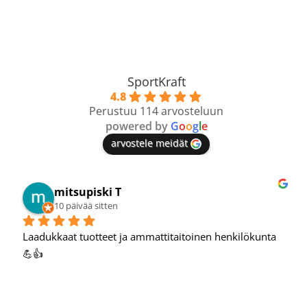
SportKraft
4.8
Perustuu 114 arvosteluun
powered by
G
o
o
g
l
e
arvostele meidät
Mikko T.
11 päivää sitten
Hyvä verkkokauppa, oon tehnyt hyviä löytöjä täältä.