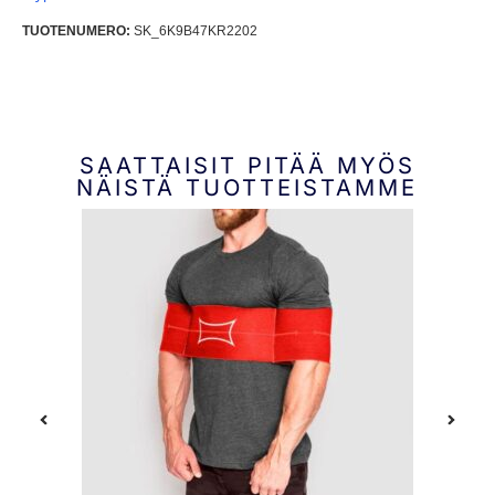
TUOTENUMERO:
SK_6K9B47KR2202
SAATTAISIT PITÄÄ MYÖS
NÄISTÄ TUOTTEISTAMME