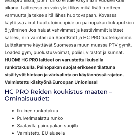
teräsprofiilista, joten runko ei tule väsymään vuosienkaan
aikana. Laitteessa on vain yksi liitos mikä lisää tuotteen
varmuutta ja tekee siitä lähes huoltovapaan. Kovassa
käytössä ainut huoltotoimenpide on painopakan liukuputkien
öljyäminen Jos haluat vahvimmat ja kestävimmät laitteet
salillesi, niin valintasi on SportKraft ja HC PRO tuotelinjamme.
Laitteitamme käyttävät Suomessa muun muassa PTV gymit,
Loaded gym, puolustusvoimat, poliisi, virastot ja kunnat.
HUOM! HC PRO laitteet on varustettu ikuisella
runkotakuulla. Painopakan suojat erikseen tilattuna
sisältyvät hintaan ja värivalinta on käytännössä rajaton.
Valmistettu käsityönä Euroopan Unionissa!
HC PRO Reiden koukistus maaten –
Ominaisuudet:
Ikuinen runkotakuu
Pulverimaalattu runko
Saatavilla painopakan suojilla
Valmistettu EU alueella