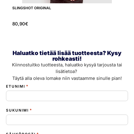
SLINGSHOT ORIGINAL
SP
80,90
€
3
Haluatko tietää lisää tuotteesta? Kysy
rohkeasti!
Kiinnostuitko tuotteesta, haluatko kysyä tarjousta tai
lisätietoa?
Täytä alla oleva lomake niin vastaamme sinulle pian!
*
ETUNIMI
*
SUKUNIMI
*