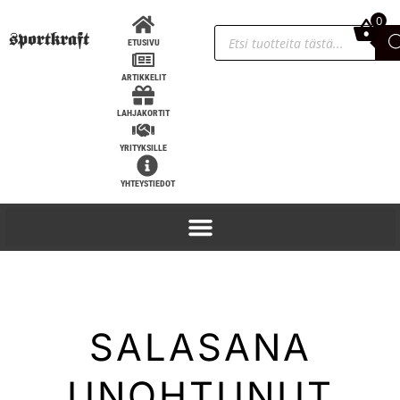
0
0,00
€
ETUSIVU
ARTIKKELIT
LAHJAKORTIT
YRITYKSILLE
YHTEYSTIEDOT
KLA 3000 rannesiteet
34,90
€
+
LISÄÄ
SALASANA
UNOHTUNUT