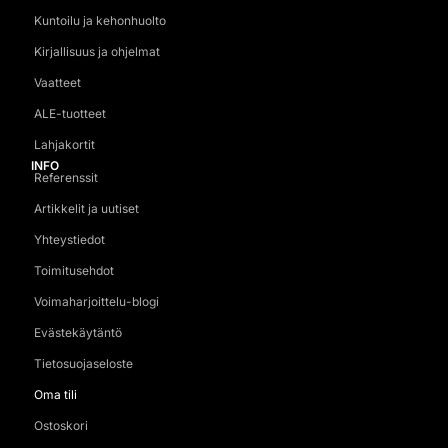
Kuntoilu ja kehonhuolto
Kirjallisuus ja ohjelmat
Vaatteet
ALE-tuotteet
Lahjakortit
INFO
Referenssit
Artikkelit ja uutiset
Yhteystiedot
Toimitusehdot
Voimaharjoittelu-blogi
Evästekäytäntö
Tietosuojaseloste
Oma tili
Ostoskori