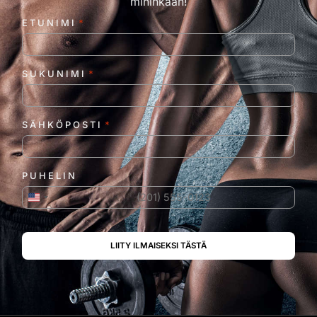
mihinkään!
ETUNIMI
*
SUKUNIMI
*
SÄHKÖPOSTI
*
PUHELIN
Yhdysvallat +1