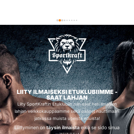
LIITY ILMAISEKSI ETUKLUBIIMME -
SAAT LAHJAN
Liity SportKraftin Etuklubiin niin saat heti ilmaisen
lahjan verkkokauppaamme sekä pääset nauttimaan
jatkossa muista upeista eduista!
Liittyminen on
täysin ilmaista
eikä se sido sinua