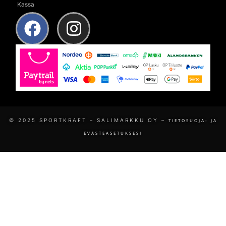
Kassa
© 2025 SPORTKRAFT – SALIMARKKU OY –
TIETOSUOJA- JA
EVÄSTEASETUKSESI