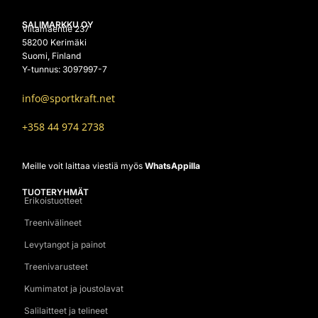
SALIMARKKU OY
Viitamäentie 237
58200 Kerimäki
Suomi, Finland
Y-tunnus: 3097997-7
info@sportkraft.net
+358 44 974 2738
Meille voit laittaa viestiä myös
WhatsAppilla
TUOTERYHMÄT
Erikoistuotteet
Treenivälineet
Levytangot ja painot
Treenivarusteet
Kumimatot ja joustolavat
Salilaitteet ja telineet