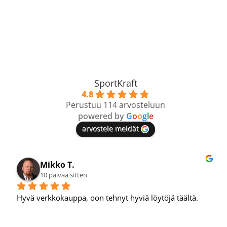
SportKraft
4.8
Perustuu 114 arvosteluun
powered by
G
o
o
g
l
e
arvostele meidät
Mikko T.
10 päivää sitten
Hyvä verkkokauppa, oon tehnyt hyviä löytöjä täältä.