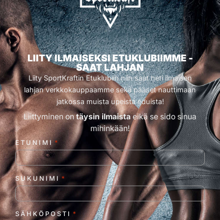
LIITY ILMAISEKSI ETUKLUBIIMME -
SAAT LAHJAN
Liity SportKraftin Etuklubiin niin saat heti ilmaisen
lahjan verkkokauppaamme sekä pääset nauttimaan
jatkossa muista upeista eduista!
Liittyminen on
täysin ilmaista
eikä se sido sinua
mihinkään!
ETUNIMI
*
SUKUNIMI
*
SÄHKÖPOSTI
*