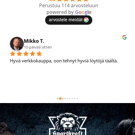
Perustuu 114 arvosteluun
powered by
G
o
o
g
l
e
arvostele meidät
Mikko T.
10 päivää sitten
Hyvä verkkokauppa, oon tehnyt hyviä löytöjä täältä.