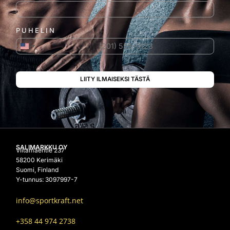
PUHELIN
Yhdysvallat +1
SALIMARKKU OY
Viitamäentie 237
58200 Kerimäki
Suomi, Finland
Y-tunnus: 3097997-7
info@sportkraft.net
+358 44 974 2738