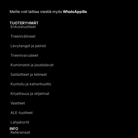
Meille voit laittaa viestiä myös
WhatsAppilla
TUOTERYHMÄT
Erikoistuotteet
Treenivälineet
Levytangot ja painot
Treenivarusteet
Kumimatot ja joustolavat
Salilaitteet ja telineet
Kuntoilu ja kehonhuolto
Kirjallisuus ja ohjelmat
Vaatteet
ALE-tuotteet
Lahjakortit
INFO
Referenssit