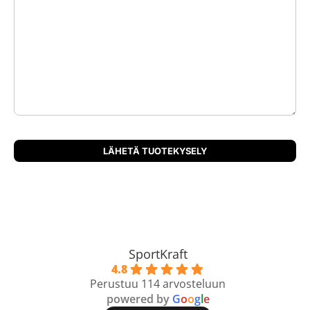
SportKraft
4.8
Perustuu 114 arvosteluun
powered by
G
o
o
g
l
e