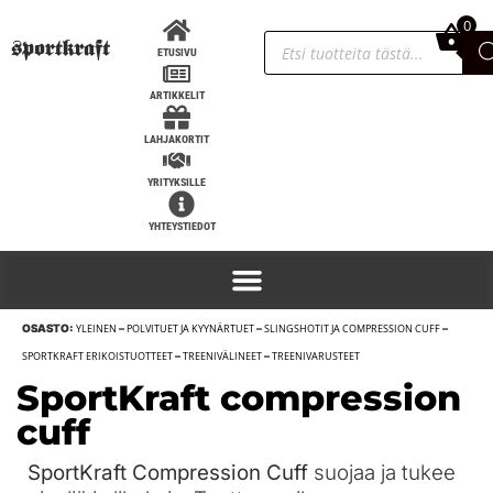
0
0,00
€
ETUSIVU
ARTIKKELIT
LAHJAKORTIT
YRITYKSILLE
YHTEYSTIEDOT
OSASTO:
YLEINEN
–
POLVITUET JA KYYNÄRTUET
–
SLINGSHOTIT JA COMPRESSION CUFF
–
Power rack coretrainer / landmine
SPORTKRAFT ERIKOISTUOTTEET
–
TREENIVÄLINEET
–
TREENIVARUSTEET
SportKraft compression
72,00
€
+
LISÄÄ
cuff
SportKraft Compression Cuff
suojaa ja tukee