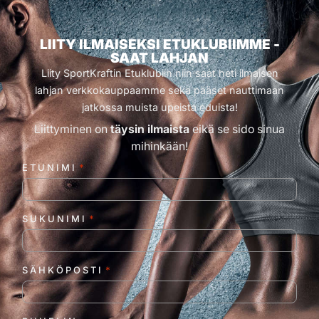
LIITY ILMAISEKSI ETUKLUBIIMME -
SAAT LAHJAN
Liity SportKraftin Etuklubiin niin saat heti ilmaisen
lahjan verkkokauppaamme sekä pääset nauttimaan
jatkossa muista upeista eduista!
Liittyminen on
täysin ilmaista
eikä se sido sinua
mihinkään!
ETUNIMI
*
SUKUNIMI
*
SÄHKÖPOSTI
*