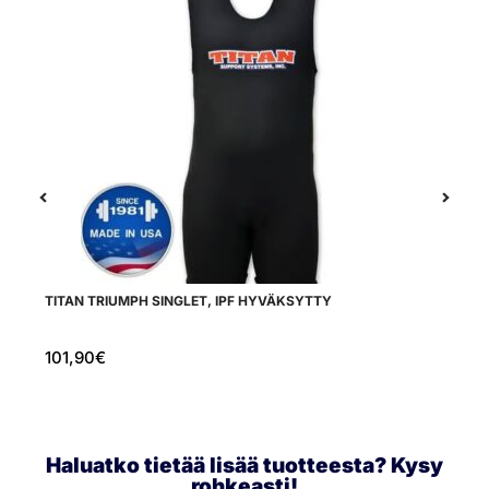
TITAN TRIUMPH SINGLET, IPF HYVÄKSYTTY
A
101,90
€
1
Haluatko tietää lisää tuotteesta? Kysy
rohkeasti!