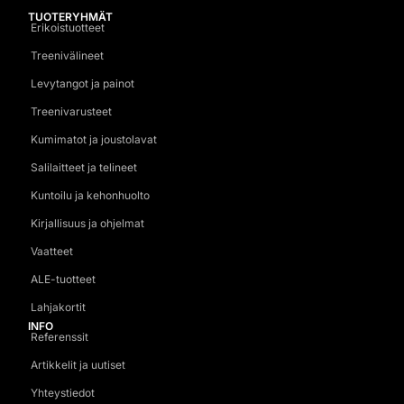
TUOTERYHMÄT
Erikoistuotteet
Treenivälineet
Levytangot ja painot
Treenivarusteet
Kumimatot ja joustolavat
Salilaitteet ja telineet
Kuntoilu ja kehonhuolto
Kirjallisuus ja ohjelmat
Vaatteet
ALE-tuotteet
Lahjakortit
INFO
Referenssit
Artikkelit ja uutiset
Yhteystiedot