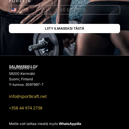
PUHELIN
Yhdysvallat +1
SALIMARKKU OY
Viitamäentie 237
58200 Kerimäki
Suomi, Finland
Y-tunnus: 3097997-7
info@sportkraft.net
+358 44 974 2738
Meille voit laittaa viestiä myös
WhatsAppilla