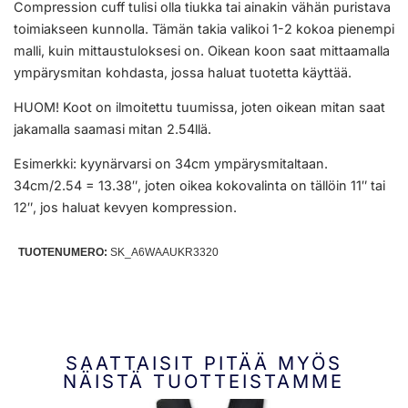
Compression cuff tulisi olla tiukka tai ainakin vähän puristava
toimiakseen kunnolla. Tämän takia valikoi 1-2 kokoa pienempi
malli, kuin mittaustuloksesi on. Oikean koon saat mittaamalla
ympärysmitan kohdasta, jossa haluat tuotetta käyttää.
HUOM! Koot on ilmoitettu tuumissa, joten oikean mitan saat
jakamalla saamasi mitan 2.54llä.
Esimerkki: kyynärvarsi on 34cm ympärysmitaltaan.
34cm/2.54 = 13.38″, joten oikea kokovalinta on tällöin 11″ tai
12″, jos haluat kevyen kompression.
TUOTENUMERO:
SK_A6WAAUKR3320
SAATTAISIT PITÄÄ MYÖS
NÄISTÄ TUOTTEISTAMME