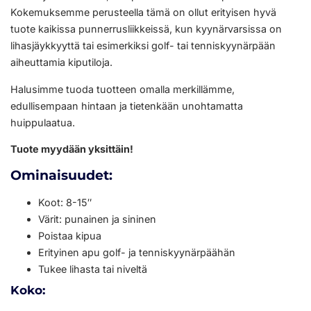
Kokemuksemme perusteella tämä on ollut erityisen hyvä
tuote kaikissa punnerrusliikkeissä, kun kyynärvarsissa on
lihasjäykkyyttä tai esimerkiksi golf- tai tenniskyynärpään
aiheuttamia kiputiloja.
Halusimme tuoda tuotteen omalla merkillämme,
edullisempaan hintaan ja tietenkään unohtamatta
huippulaatua.
Tuote myydään yksittäin!
Ominaisuudet:
Koot: 8-15″
Värit: punainen ja sininen
Poistaa kipua
Erityinen apu golf- ja tenniskyynärpäähän
Tukee lihasta tai niveltä
Koko: