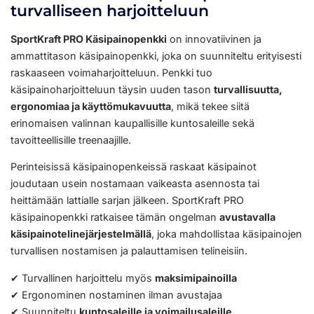
turvalliseen harjoitteluun
SportKraft PRO Käsipainopenkki
on innovatiivinen ja
ammattitason käsipainopenkki, joka on suunniteltu erityisesti
raskaaseen voimaharjoitteluun. Penkki tuo
käsipainoharjoitteluun täysin uuden tason
turvallisuutta,
ergonomiaa ja käyttömukavuutta
, mikä tekee siitä
erinomaisen valinnan kaupallisille kuntosaleille sekä
tavoitteellisille treenaajille.
Perinteisissä käsipainopenkeissä raskaat käsipainot
joudutaan usein nostamaan vaikeasta asennosta tai
heittämään lattialle sarjan jälkeen. SportKraft PRO
käsipainopenkki ratkaisee tämän ongelman
avustavalla
käsipainotelinejärjestelmällä
, joka mahdollistaa käsipainojen
turvallisen nostamisen ja palauttamisen telineisiin.
✔ Turvallinen harjoittelu myös
maksimipainoilla
✔ Ergonominen nostaminen ilman avustajaa
✔ Suunniteltu
kuntosaleille ja voimailusaleille