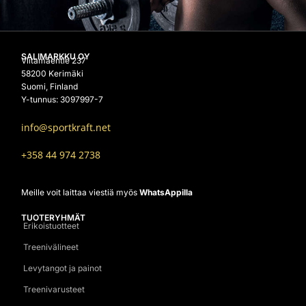
SALIMARKKU OY
Viitamäentie 237
58200 Kerimäki
Suomi, Finland
Y-tunnus: 3097997-7
info@sportkraft.net
+358 44 974 2738
Meille voit laittaa viestiä myös
WhatsAppilla
TUOTERYHMÄT
Erikoistuotteet
Treenivälineet
Levytangot ja painot
Treenivarusteet