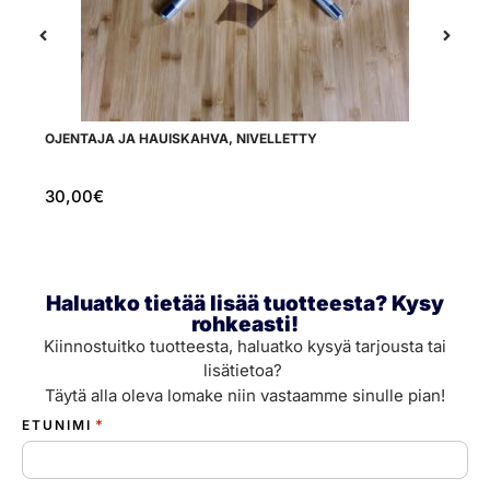
OJENTAJA JA HAUISKAHVA, NIVELLETTY
TI
30,00
€
1
Haluatko tietää lisää tuotteesta? Kysy
rohkeasti!
Kiinnostuitko tuotteesta, haluatko kysyä tarjousta tai
lisätietoa?
Täytä alla oleva lomake niin vastaamme sinulle pian!
*
ETUNIMI