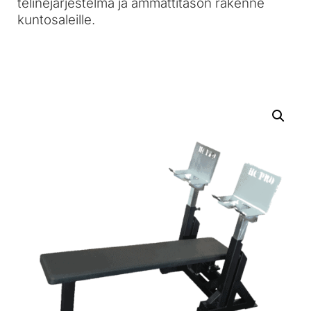
telinejärjestelmä ja ammattitason rakenne
kuntosaleille.