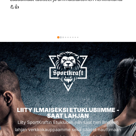
💪👍
LIITY ILMAISEKSI ETUKLUBIIMME -
SAAT LAHJAN
Liity SportKraftin Etuklubiin niin saat heti ilmaisen
lahjan verkkokauppaamme sekä pääset nauttimaan