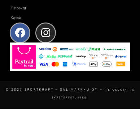
Ostoskori
Kassa
© 2025 SPORTKRAFT – SALIMARKKU OY –
TIETOSUOJA- JA
EVÄSTEASETUKSESI