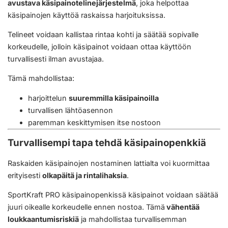
avustava käsipainotelinejärjestelmä
, joka helpottaa
käsipainojen käyttöä raskaissa harjoituksissa.
Telineet voidaan kallistaa rintaa kohti ja säätää sopivalle
korkeudelle, jolloin käsipainot voidaan ottaa käyttöön
turvallisesti ilman avustajaa.
Tämä mahdollistaa:
harjoittelun
suuremmilla käsipainoilla
turvallisen lähtöasennon
paremman keskittymisen itse nostoon
Turvallisempi tapa tehdä käsipainopenkkiä
Raskaiden käsipainojen nostaminen lattialta voi kuormittaa
erityisesti
olkapäitä ja rintalihaksia
.
SportKraft PRO käsipainopenkissä käsipainot voidaan säätää
juuri oikealle korkeudelle ennen nostoa. Tämä
vähentää
loukkaantumisriskiä
ja mahdollistaa turvallisemman