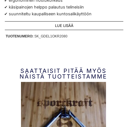
✔ ergonominen nostokorkeus
✔ käsipainojen helppo palautus telineisiin
✔ suunniteltu kaupalliseen kuntosalikäyttöön
LUE LISÄÄ
TUOTENUMERO:
SK_GDEL1OKR2080
SAATTAISIT PITÄÄ MYÖS
NÄISTÄ TUOTTEISTAMME