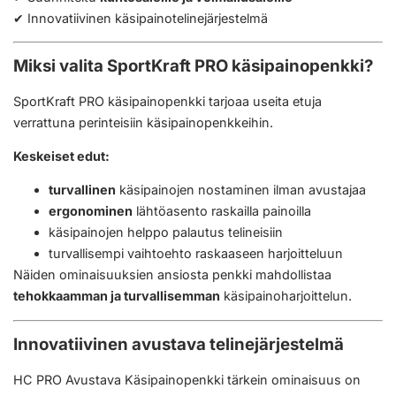
✔ Innovatiivinen käsipainotelinejärjestelmä
Miksi valita SportKraft PRO käsipainopenkki?
SportKraft PRO käsipainopenkki tarjoaa useita etuja
verrattuna perinteisiin käsipainopenkkeihin.
Keskeiset edut:
turvallinen
käsipainojen nostaminen ilman avustajaa
ergonominen
lähtöasento raskailla painoilla
käsipainojen helppo palautus telineisiin
turvallisempi vaihtoehto raskaaseen harjoitteluun
Näiden ominaisuuksien ansiosta penkki mahdollistaa
tehokkaamman ja turvallisemman
käsipainoharjoittelun.
Innovatiivinen avustava telinejärjestelmä
HC PRO Avustava Käsipainopenkki tärkein ominaisuus on