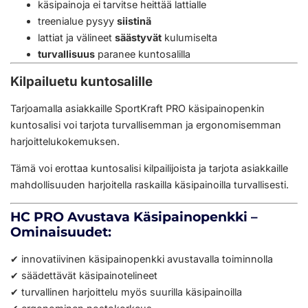
käsipainoja ei tarvitse heittää lattialle
treenialue pysyy
siistinä
lattiat ja välineet
säästyvät
kulumiselta
turvallisuus
paranee kuntosalilla
Kilpailuetu kuntosalille
Tarjoamalla asiakkaille SportKraft PRO käsipainopenkin
kuntosalisi voi tarjota turvallisemman ja ergonomisemman
harjoittelukokemuksen.
Tämä voi erottaa kuntosalisi kilpailijoista ja tarjota asiakkaille
mahdollisuuden harjoitella raskailla käsipainoilla turvallisesti.
HC PRO Avustava Käsipainopenkki –
Ominaisuudet:
✔ innovatiivinen käsipainopenkki avustavalla toiminnolla
✔ säädettävät käsipainotelineet
✔ turvallinen harjoittelu myös suurilla käsipainoilla