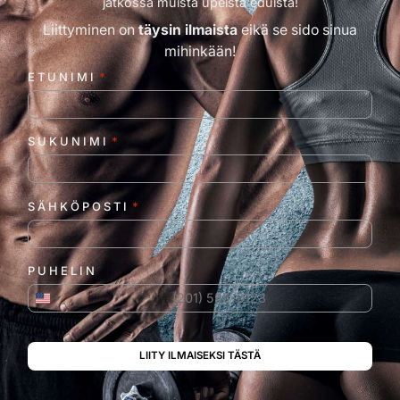
jatkossa muista upeista eduista!
Liittyminen on
täysin ilmaista
eikä se sido sinua
mihinkään!
ETUNIMI
*
SUKUNIMI
*
SÄHKÖPOSTI
*
PUHELIN
Yhdysvallat +1