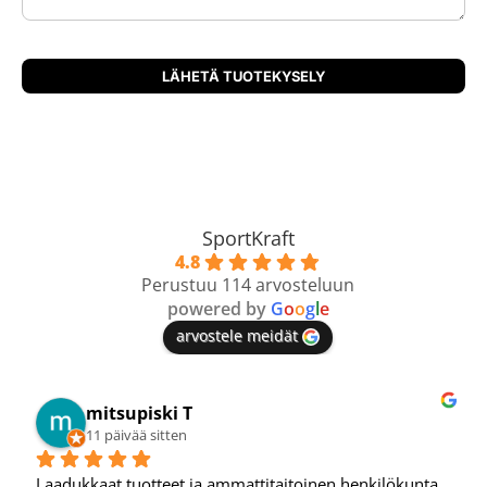
SportKraft
4.8
Perustuu 114 arvosteluun
powered by
G
o
o
g
l
e
arvostele meidät
mitsupiski T
11 päivää sitten
Laadukkaat tuotteet ja ammattitaitoinen henkilökunta 