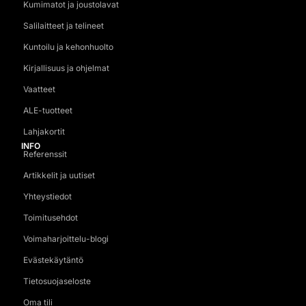
Kumimatot ja joustolavat
Salilaitteet ja telineet
Kuntoilu ja kehonhuolto
Kirjallisuus ja ohjelmat
Vaatteet
ALE-tuotteet
Lahjakortit
INFO
Referenssit
Artikkelit ja uutiset
Yhteystiedot
Toimitusehdot
Voimaharjoittelu-blogi
Evästekäytäntö
Tietosuojaseloste
Oma tili