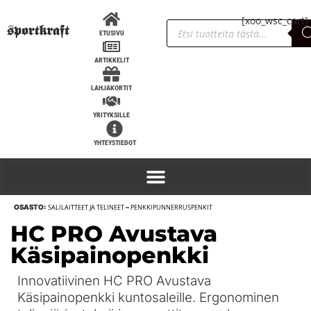
[xoo_wsc_cart]
ETUSIVU
ARTIKKELIT
LAHJAKORTIT
YRITYKSILLE
YHTEYSTIEDOT
OSASTO:
SALILAITTEET JA TELINEET
–
PENKKIPUNNERRUSPENKIT
HC PRO Avustava
Käsipainopenkki
Innovatiivinen HC PRO Avustava
Käsipainopenkki kuntosaleille. Ergonominen