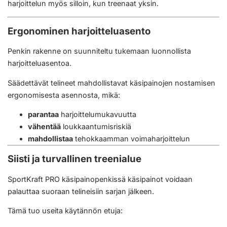
harjoittelun myös silloin, kun treenaat yksin.
Ergonominen harjoitteluasento
Penkin rakenne on suunniteltu tukemaan luonnollista
harjoitteluasentoa.
Säädettävät telineet mahdollistavat käsipainojen nostamisen
ergonomisesta asennosta, mikä:
parantaa
harjoittelumukavuutta
vähentää
loukkaantumisriskiä
mahdollistaa
tehokkaamman voimaharjoittelun
Siisti ja turvallinen treenialue
SportKraft PRO käsipainopenkissä käsipainot voidaan
palauttaa suoraan telineisiin sarjan jälkeen.
Tämä tuo useita käytännön etuja: